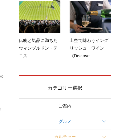
の
伝統と気品に満ちた
上空で味わうイング
ウィンブルドン・テ
リッシュ・ワイン
ニス
《Discove...
ko
ブ
カテゴリー選択
ご案内
の
グルメ
カルチャー