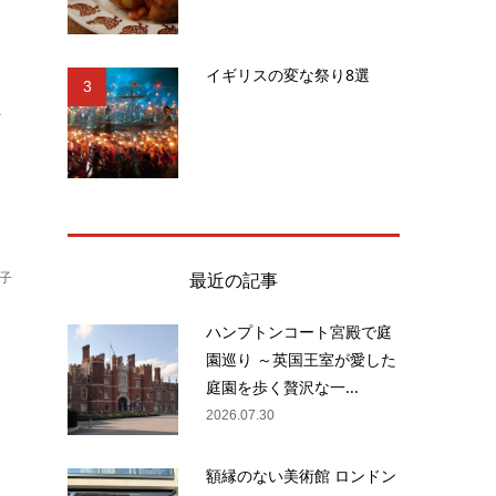
イギリスの変な祭り8選
3
.
最近の記事
子
ハンプトンコート宮殿で庭
園巡り ～英国王室が愛した
、
庭園を歩く贅沢な一...
業
2026.07.30
額縁のない美術館 ロンドン