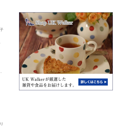
子
し
ト
.
り