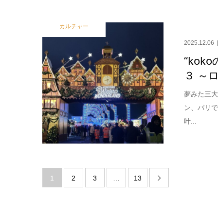
カルチャー
2025.12.06
“koko
３ ～
夢みた三大
ン、パリ
叶...
1
2
3
…
13
