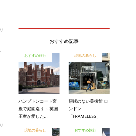
り
おすすめ記事
て
おすすめ旅行
現地の暮らし
ハンプトンコート宮
額縁のない美術館 ロ
殿で庭園巡り ～英国
ンドン
王室が愛した...
「FRAMELESS」
り
現地の暮らし
おすすめ旅行