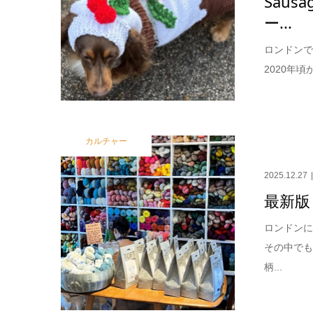
Sau
ー...
ロンドンで
2020年
カルチャー
2025.12.27
最新版
ロンドン
その中で
柄...