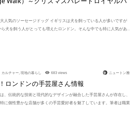
sage Walk）～クリスマスパレードロイヤルパ
大人気のソーセージドッグ イギリスは犬を飼っている人が多いですが
頃から犬を飼う人がとっても増えたロンドン。そんな中でも特に人気があ..
カルチャー
,
現地の暮らし
683 views
ニュートン雅
！ロンドンの手芸屋さん情報
には、伝統的な技術と現代的なデザインが融合した手芸屋さんが存在し
も特に個性豊かな店舗が多くの手芸愛好者を魅了しています。筆者は職