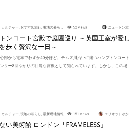
カルチャー
,
おすすめ旅行
,
現地の暮らし
52 views
ニュートン雅
トンコート宮殿で庭園巡り ～英国王室が愛
を歩く贅沢な一日～
心部から電車でわずか40分ほど。テムズ川沿いに建つハンプトンコー
ンリー8世ゆかりの壮麗な宮殿として知られています。しかし、この場..
カルチャー
,
現地の暮らし
,
最新現地情報
151 views
エリオットゆか
ない美術館 ロンドン「FRAMELESS」