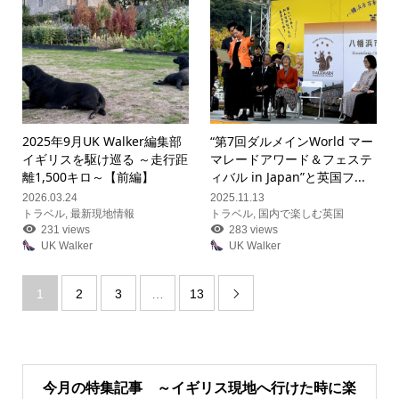
2025年9月UK Walker編集部
“第7回ダルメインWorld マー
イギリスを駆け巡る ～走行距
マレードアワード＆フェステ
離1,500キロ～【前編】
ィバル in Japan”と英国フ...
2026.03.24
2025.11.13
トラベル
,
最新現地情報
トラベル
,
国内で楽しむ英国
231 views
283 views
UK Walker
UK Walker
1
2
3
…
13

今月の特集記事 ～イギリス現地へ行けた時に楽