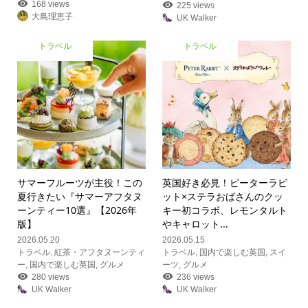
168 views
225 views
大島理恵子
UK Walker
トラベル
トラベル
サマーフルーツが主役！この
英国好き必見！ピーターラビ
夏行きたい『サマーアフタヌ
ット×ステラおばさんのクッ
ーンティー10選』【2026年
キー初コラボ、レモンタルト
版】
やキャロット...
2026.05.20
2026.05.15
トラベル
,
紅茶・アフタヌーンティ
トラベル
,
国内で楽しむ英国
,
スイ
ー
,
国内で楽しむ英国
,
グルメ
ーツ
,
グルメ
280 views
236 views
UK Walker
UK Walker