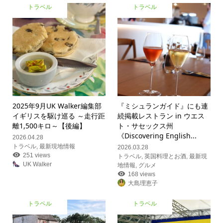
トラベル
トラベル
2025年9月UK Walker編集部
『ミシュランガイド』にも連
イギリスを駆け巡る ～走行距
続掲載レストラン in ウエス
離1,500キロ～【後編】
ト・サセックス州
《Discovering English...
2026.04.28
トラベル
,
最新現地情報
2026.03.28
251 views
トラベル
,
英国料理とお酒
,
最新現
UK Walker
地情報
,
グルメ
168 views
大島理恵子
トラベル
トラベル