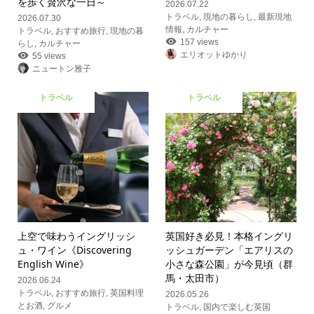
を歩く贅沢な一日～
2026.07.22
トラベル
,
現地の暮らし
,
最新現地
2026.07.30
情報
,
カルチャー
トラベル
,
おすすめ旅行
,
現地の暮
157 views
らし
,
カルチャー
エリオットゆかり
55 views
ニュートン雅子
トラベル
トラベル
上空で味わうイングリッシ
英国好き必見！本格イングリ
ュ・ワイン《Discovering
ッシュガーデン「エアリスの
English Wine》
小さな森公園」が今見頃（群
馬・太田市）
2026.06.24
トラベル
,
おすすめ旅行
,
英国料理
2026.05.26
とお酒
,
グルメ
トラベル
,
国内で楽しむ英国