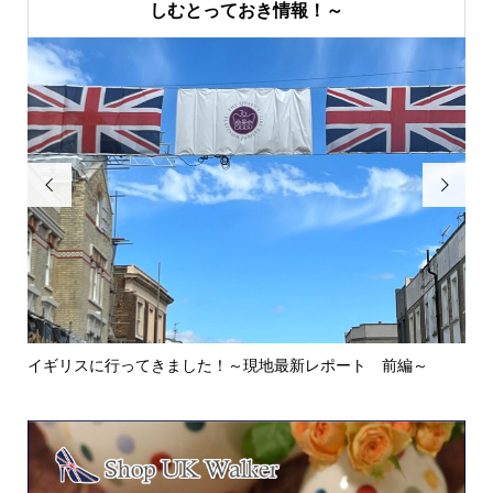
しむとっておき情報！～


イギリスに行ってきました！～現地最新レポート 前編～
英
ウォ.