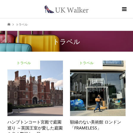
トラベル
トラベル
トラベル
トラベル
ハンプトンコート宮殿で庭園
額縁のない美術館 ロンドン
巡り ～英国王室が愛した庭園
「FRAMELESS」