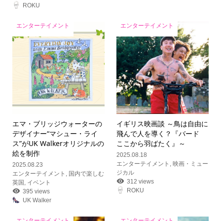
ROKU
エンターテイメント
エンターテイメント
エマ・ブリッジウォーターの
イギリス映画談 ～鳥は自由に
デザイナー“マシュー・ライ
飛んで人を導く？『バード
ス”がUK Walkerオリジナルの
ここから羽ばたく』～
絵を制作
2025.08.18
エンターテイメント
,
映画・ミュー
2025.08.23
ジカル
エンターテイメント
,
国内で楽しむ
312 views
英国
,
イベント
ROKU
395 views
UK Walker
エンターテイメント
エンターテイメント