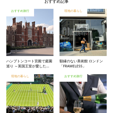
おすすめ記事
おすすめ旅行
現地の暮らし
ハンプトンコート宮殿で庭園
額縁のない美術館 ロンドン
巡り ～英国王室が愛した...
「FRAMELESS」
現地の暮らし
おすすめ旅行