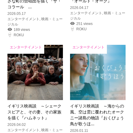
さな町の合唱団を描く『ザ・
『オールド・オーク』
コラール ...
2026.04.17
エンターテイメント
,
映画・ミュー
2026.05.17
ジカル
エンターテイメント
,
映画・ミュー
251 views
ジカル
ROKU
189 views
ROKU
エンターテイメント
エンターテイメント
イギリス映画談 ～シェーク
イギリス映画談 ～海からの
スピアと、その妻、その家族
風、空は雲に覆われたオーク
を描く『ハムネット』
ニー諸島の物語『おくびょう
鳥が歌うほ...
2026.04.02
エンターテイメント
,
映画・ミュー
2026.01.11