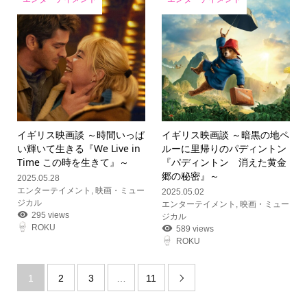
イギリス映画談 ～時間いっぱ
イギリス映画談 ～暗黒の地ペ
い輝いて生きる『We Live in
ルーに里帰りのパディントン
Time この時を生きて』～
『パディントン 消えた黄金
郷の秘密』～
2025.05.28
エンターテイメント
,
映画・ミュー
2025.05.02
ジカル
エンターテイメント
,
映画・ミュー
295 views
ジカル
ROKU
589 views
ROKU
1
2
3
…
11
