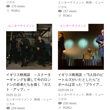
ジカル
エンターテイメント
,
映画・ミュー
170 views
ジカル
ROKU
157 views
ROKU
エンターテイメント
エンターテイメント
イギリス映画談 ～スクータ
イギリス映画談 ～”5人目のビ
ーギャングを通して今のロン
ートルズがいたとしたら”と
ドンの若者たちを描く『ガス
ポールは言った『ブライア...
ト・アップ』～
2025.09.13
エンターテイメント
,
映画・ミュー
2025.11.22
ジカル
エンターテイメント
,
映画・ミュー
230 views
ジカル
ROKU
159 views