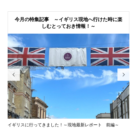
今月の特集記事 ～イギリス現地へ行けた時に楽
しむとっておき情報！～


イギリスに行ってきました！～現地最新レポート 前編～
英
ウォ.