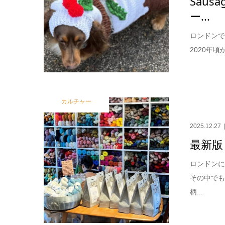
Sau
ー...
ロンドンで
2020年
カルチャー
2025.12.27
最新版
ロンドン
その中で
柄...