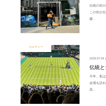
伝統の街ロ
この街が
建...
カルチャー
2026.07.04
伝統と
今年、私
会場を訪
高...