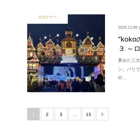
カルチャー
2025.12.06
“koko
３ ～
夢みた三大
ン、パリ
叶...
1
2
3
…
13
