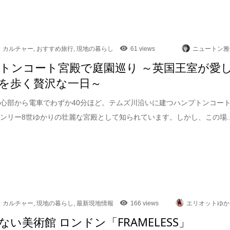
カルチャー
,
おすすめ旅行
,
現地の暮らし
61 views
ニュートン雅
トンコート宮殿で庭園巡り ～英国王室が愛
を歩く贅沢な一日～
心部から電車でわずか40分ほど。テムズ川沿いに建つハンプトンコー
ンリー8世ゆかりの壮麗な宮殿として知られています。しかし、この場..
カルチャー
,
現地の暮らし
,
最新現地情報
166 views
エリオットゆか
ない美術館 ロンドン「FRAMELESS」