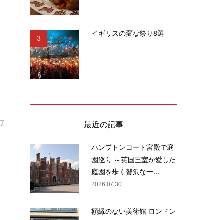
イギリスの変な祭り8選
3
.
最近の記事
子
ハンプトンコート宮殿で庭
園巡り ～英国王室が愛した
、
庭園を歩く贅沢な一...
業
2026.07.30
額縁のない美術館 ロンドン