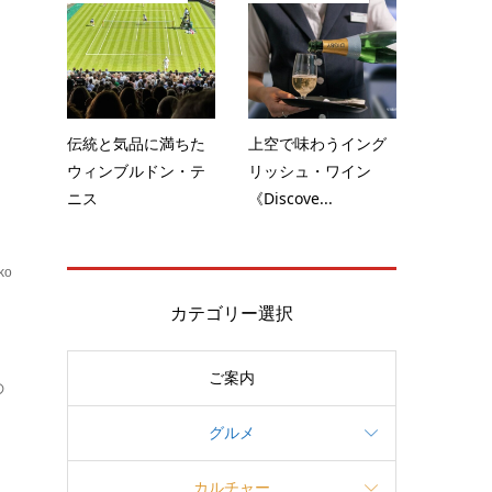
の
伝統と気品に満ちた
上空で味わうイング
ウィンブルドン・テ
リッシュ・ワイン
ニス
《Discove...
ko
ブ
カテゴリー選択
ご案内
の
グルメ
カルチャー