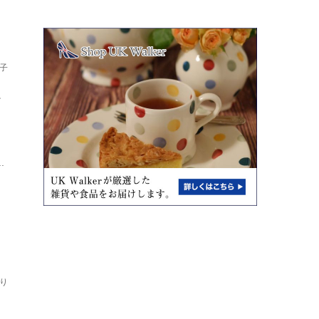
子
し
ト
.
り