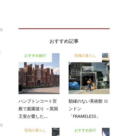
り
おすすめ記事
て
おすすめ旅行
現地の暮らし
ハンプトンコート宮
額縁のない美術館 ロ
殿で庭園巡り ～英国
ンドン
王室が愛した...
「FRAMELESS」
り
現地の暮らし
おすすめ旅行