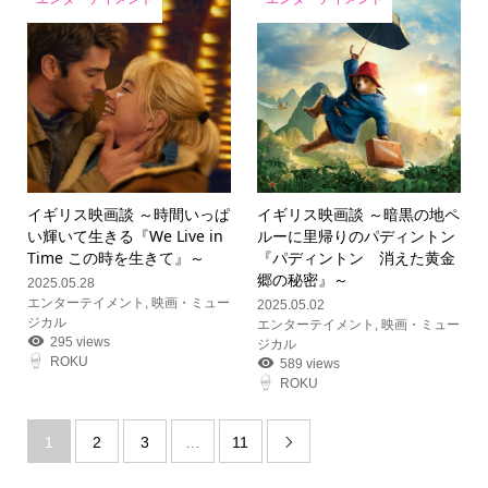
イギリス映画談 ～時間いっぱ
イギリス映画談 ～暗黒の地ペ
い輝いて生きる『We Live in
ルーに里帰りのパディントン
Time この時を生きて』～
『パディントン 消えた黄金
郷の秘密』～
2025.05.28
エンターテイメント
,
映画・ミュー
2025.05.02
ジカル
エンターテイメント
,
映画・ミュー
295 views
ジカル
ROKU
589 views
ROKU
1
2
3
…
11
