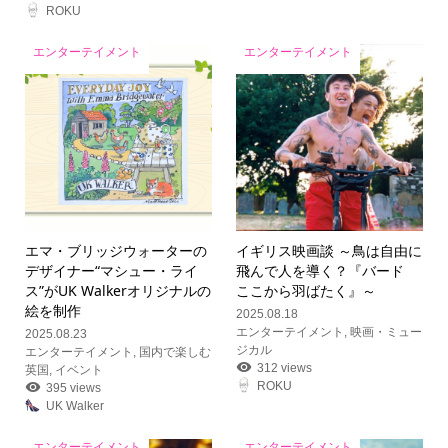
ROKU
エンターテイメント
エンターテイメント
エマ・ブリッジウォーターの
イギリス映画談 ～鳥は自由に
デザイナー“マシュー・ライ
飛んで人を導く？『バード
ス”がUK Walkerオリジナルの
ここから羽ばたく』～
絵を制作
2025.08.18
エンターテイメント
,
映画・ミュー
2025.08.23
ジカル
エンターテイメント
,
国内で楽しむ
312 views
英国
,
イベント
ROKU
395 views
UK Walker
エンターテイメント
エンターテイメント