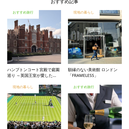
おすすめ記事
おすすめ旅行
現地の暮らし
ハンプトンコート宮殿で庭園
額縁のない美術館 ロンドン
巡り ～英国王室が愛した...
「FRAMELESS」
現地の暮らし
おすすめ旅行