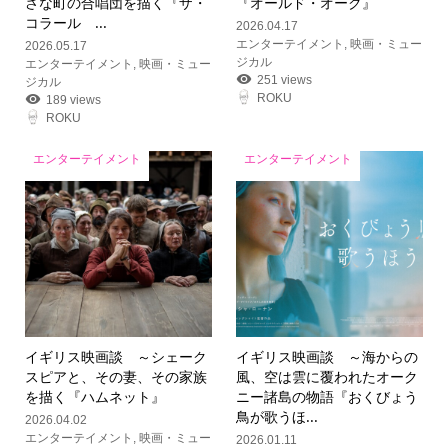
さな町の合唱団を描く『ザ・
『オールド・オーク』
コラール ...
2026.04.17
エンターテイメント
,
映画・ミュー
2026.05.17
ジカル
エンターテイメント
,
映画・ミュー
251 views
ジカル
ROKU
189 views
ROKU
エンターテイメント
エンターテイメント
イギリス映画談 ～シェーク
イギリス映画談 ～海からの
スピアと、その妻、その家族
風、空は雲に覆われたオーク
を描く『ハムネット』
ニー諸島の物語『おくびょう
鳥が歌うほ...
2026.04.02
エンターテイメント
,
映画・ミュー
2026.01.11