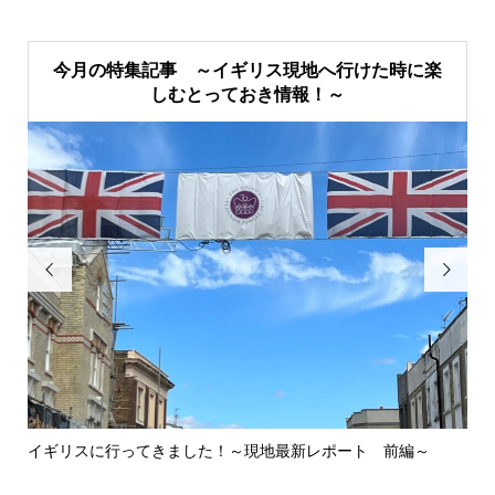
今月の特集記事 ～イギリス現地へ行けた時に楽
しむとっておき情報！～


イギリスに行ってきました！～現地最新レポート 前編～
英
ウォ.