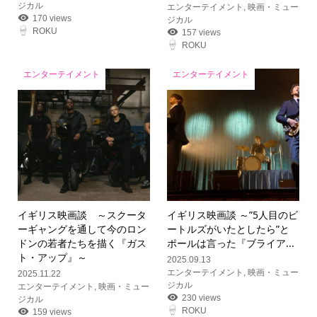
ジカル
エンターテイメント
,
映画・ミュー
170 views
ジカル
ROKU
157 views
ROKU
エンターテイメント
エンターテイメント
イギリス映画談 ～スクータ
イギリス映画談 ～”5人目のビ
ーギャングを通して今のロン
ートルズがいたとしたら”と
ドンの若者たちを描く『ガス
ポールは言った『ブライア...
ト・アップ』～
2025.09.13
エンターテイメント
,
映画・ミュー
2025.11.22
ジカル
エンターテイメント
,
映画・ミュー
230 views
ジカル
ROKU
159 views