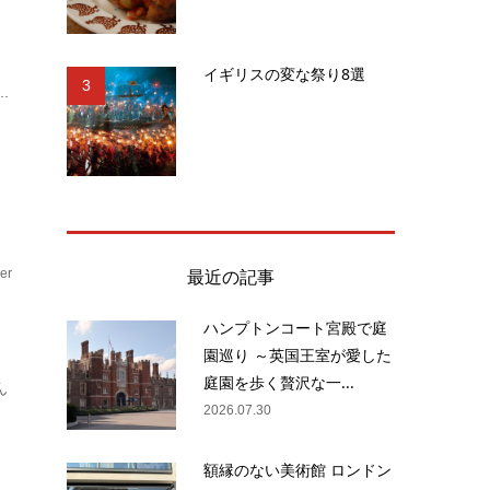
し
イギリスの変な祭り8選
3
.
最近の記事
er
ハンプトンコート宮殿で庭
園巡り ～英国王室が愛した
庭園を歩く贅沢な一...
ん
2026.07.30
額縁のない美術館 ロンドン