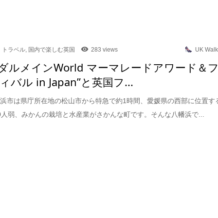
トラベル
,
国内で楽しむ英国
283 views
UK Walk
回ダルメインWorld マーマレードアワード＆
バル in Japan”と英国フ...
浜市は県庁所在地の松山市から特急で約1時間、愛媛県の西部に位置す
000人弱、みかんの栽培と水産業がさかんな町です。そんな八幡浜で...