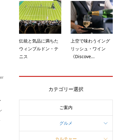
夏
伝統と気品に満ちた
上空で味わうイング
ウィンブルドン・テ
リッシュ・ワイン
ニス
《Discove...
er
カテゴリー選択
.
ご案内
ン
.
グルメ
カルチャー