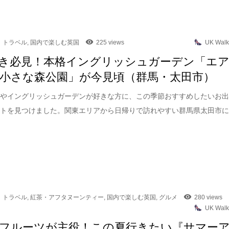
トラベル
,
国内で楽しむ英国
225 views
UK Walk
き必見！本格イングリッシュガーデン「エ
小さな森公園」が今見頃（群馬・太田市）
園やイングリッシュガーデンが好きな方に、この季節おすすめしたいお
ットを見つけました。関東エリアから日帰りで訪れやすい群馬県太田市
トラベル
,
紅茶・アフタヌーンティー
,
国内で楽しむ英国
,
グルメ
280 views
UK Walk
フルーツが主役！この夏行きたい『サマー