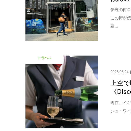
伝統の街ロ
この街が
建...
トラベル
2026.06.24
上空で
《Disc
現在、イギ
シュ・ワイ