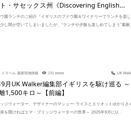
・サセックス州《Discovering English...
ドウ園ランチのご紹介『イギリスのブドウ園＆ワイナリーでランチを楽
少し間が空いてしまいましたが、“ランチや夕飯も楽しめてしまう”素敵..
トラベル
,
最新現地情報
231 views
UK Walk
年9月UK Walker編集部イギリスを駆け巡る ～
離1,500キロ～【前編】
ッジウォーター、デザイナーのマシュー･ライスとエリオットゆかりさ
扉を開ければエマ・ブリッジウォーターの世界～ 2025年9月にU...