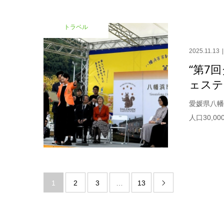
トラベル
2025.11.13
“第7
ェスティ
愛媛県八幡
人口30,
1
2
3
…
13
