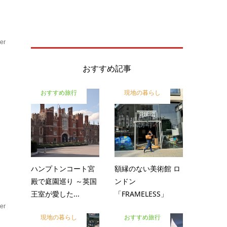
er
ア
おすすめ記事
おすすめ旅行
現地の暮らし
出
に
ハンプトンコート宮
額縁のない美術館 ロ
殿で庭園巡り ～英国
ンドン
王室が愛した...
「FRAMELESS」
er
現地の暮らし
おすすめ旅行
ア