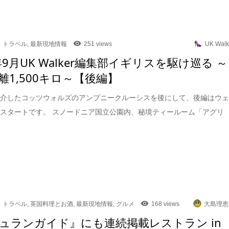
トラベル
,
最新現地情報
251 views
UK Walk
年9月UK Walker編集部イギリスを駆け巡る ～
離1,500キロ～【後編】
紹介したコッツウォルズのアンプニークルーシスを後にして、後編はウ
スタートです。 スノードニア国立公園内、秘境ティールーム「アグリ
トラベル
,
英国料理とお酒
,
最新現地情報
,
グルメ
168 views
大島理恵
ュランガイド』にも連続掲載レストラン in