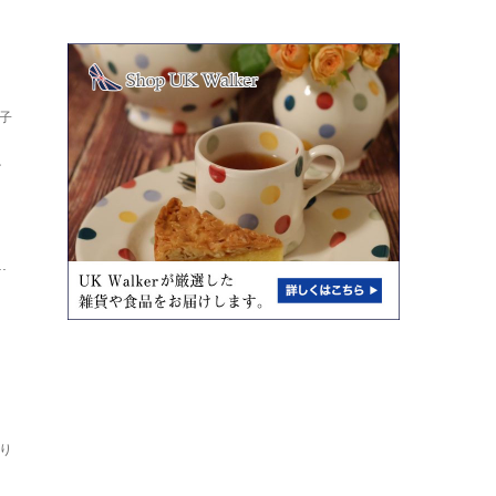
子
し
ト
.
り