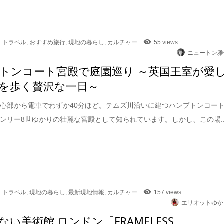
トラベル
,
おすすめ旅行
,
現地の暮らし
,
カルチャー
55 views
ニュートン雅
トンコート宮殿で庭園巡り ～英国王室が愛
を歩く贅沢な一日～
心部から電車でわずか40分ほど。テムズ川沿いに建つハンプトンコー
ンリー8世ゆかりの壮麗な宮殿として知られています。しかし、この場..
トラベル
,
現地の暮らし
,
最新現地情報
,
カルチャー
157 views
エリオットゆか
ない美術館 ロンドン「FRAMELESS」