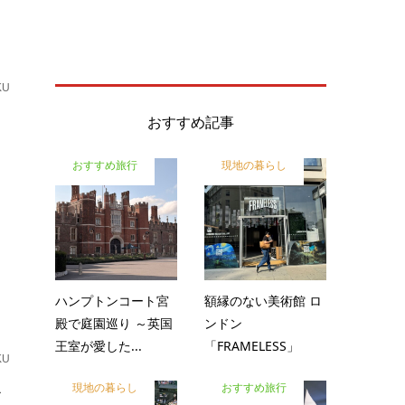
KU
た
おすすめ記事
おすすめ旅行
現地の暮らし
ハンプトンコート宮
額縁のない美術館 ロ
殿で庭園巡り ～英国
ンドン
王室が愛した...
「FRAMELESS」
KU
今
現地の暮らし
おすすめ旅行