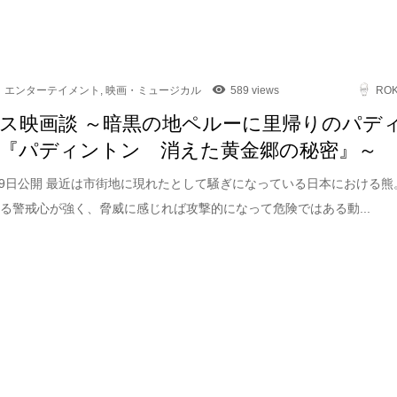
エンターテイメント
,
映画・ミュージカル
589 views
RO
ス映画談 ～暗黒の地ペルーに里帰りのパデ
『パディントン 消えた黄金郷の秘密』～
5月9日公開 最近は市街地に現れたとして騒ぎになっている日本における熊
る警戒心が強く、脅威に感じれば攻撃的になって危険ではある動...