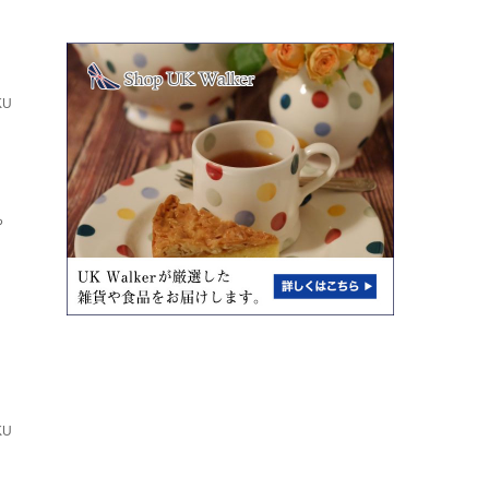
KU
ち
KU
と