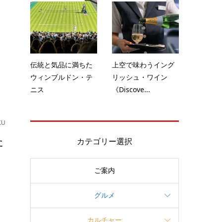
～
ク
伝統と気品に満ちた
上空で味わうイング
ウィンブルドン・テ
リッシュ・ワイン
ニス
《Discove...
KU
た
カテゴリー選択
ご案内
・
グルメ
カルチャー