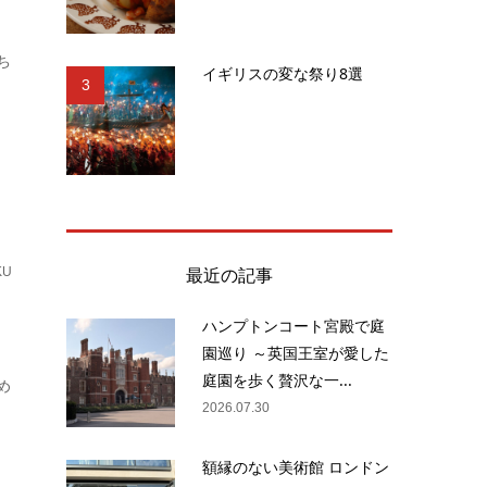
ち
イギリスの変な祭り8選
3
最近の記事
KU
ハンプトンコート宮殿で庭
園巡り ～英国王室が愛した
庭園を歩く贅沢な一...
め
2026.07.30
額縁のない美術館 ロンドン