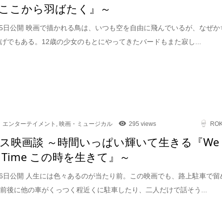
ここから羽ばたく』～
9月5日公開 映画で描かれる鳥は、いつも空を自由に飛んでいるが、なぜか
げでもある。12歳の少女のもとにやってきたバードもまた寂し...
エンターテイメント
,
映画・ミュージカル
295 views
RO
ス映画談 ～時間いっぱい輝いて生きる『We
 in Time この時を生きて』～
6月6日公開 人生には色々あるのが当たり前。この映画でも、路上駐車で留
前後に他の車がくっつく程近くに駐車したり、二人だけで話そう...