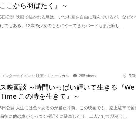
ここから羽ばたく』～
9月5日公開 映画で描かれる鳥は、いつも空を自由に飛んでいるが、なぜか
げでもある。12歳の少女のもとにやってきたバードもまた寂し...
エンターテイメント
,
映画・ミュージカル
295 views
RO
ス映画談 ～時間いっぱい輝いて生きる『We
 in Time この時を生きて』～
6月6日公開 人生には色々あるのが当たり前。この映画でも、路上駐車で留
前後に他の車がくっつく程近くに駐車したり、二人だけで話そう...