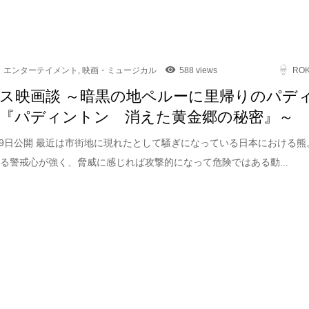
エンターテイメント
,
映画・ミュージカル
588 views
RO
ス映画談 ～暗黒の地ペルーに里帰りのパデ
『パディントン 消えた黄金郷の秘密』～
5月9日公開 最近は市街地に現れたとして騒ぎになっている日本における熊
る警戒心が強く、脅威に感じれば攻撃的になって危険ではある動...