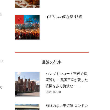
ち
イギリスの変な祭り8選
3
最近の記事
KU
ハンプトンコート宮殿で庭
園巡り ～英国王室が愛した
庭園を歩く贅沢な一...
め
2026.07.30
額縁のない美術館 ロンドン