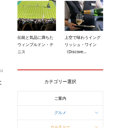
～
ク
伝統と気品に満ちた
上空で味わうイング
ウィンブルドン・テ
リッシュ・ワイン
ニス
《Discove...
KU
た
カテゴリー選択
ご案内
・
グルメ
カルチャー