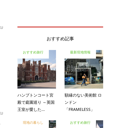
KU
た
おすすめ記事
おすすめ旅行
最新現地情報
ハンプトンコート宮
額縁のない美術館 ロ
殿で庭園巡り ～英国
ンドン
王室が愛した...
「FRAMELESS」
KU
今
現地の暮らし
おすすめ旅行