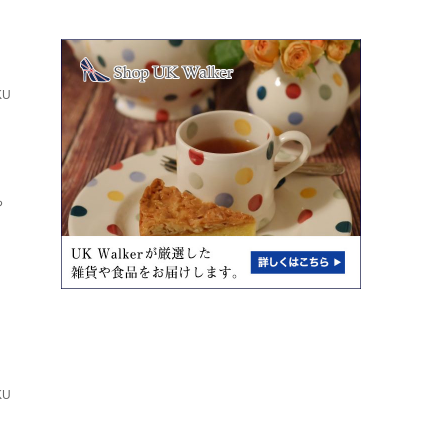
KU
ち
KU
と