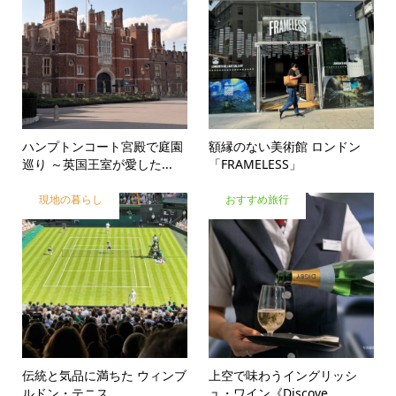
ハンプトンコート宮殿で庭園
額縁のない美術館 ロンドン
巡り ～英国王室が愛した...
「FRAMELESS」
現地の暮らし
おすすめ旅行
伝統と気品に満ちた ウィンブ
上空で味わうイングリッシ
ルドン・テニス
ュ・ワイン《Discove...