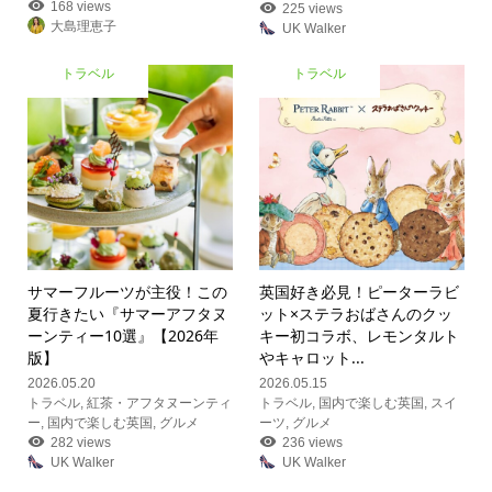
168 views
225 views
大島理恵子
UK Walker
トラベル
トラベル
サマーフルーツが主役！この
英国好き必見！ピーターラビ
夏行きたい『サマーアフタヌ
ット×ステラおばさんのクッ
ーンティー10選』【2026年
キー初コラボ、レモンタルト
版】
やキャロット...
2026.05.20
2026.05.15
トラベル
,
紅茶・アフタヌーンティ
トラベル
,
国内で楽しむ英国
,
スイ
ー
,
国内で楽しむ英国
,
グルメ
ーツ
,
グルメ
282 views
236 views
UK Walker
UK Walker