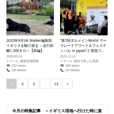
2025年9月UK Walker編集部
“第7回ダルメインWorld マー
イギリスを駆け巡る ～走行距
マレードアワード＆フェステ
離1,500キロ～【前編】
ィバル in Japan”と英国フ...
2026.03.24
2025.11.13
トラベル
,
最新現地情報
トラベル
,
国内で楽しむ英国
232 views
283 views
UK Walker
UK Walker
1
2
3
…
13

今月の特集記事 ～イギリス現地へ行けた時に楽