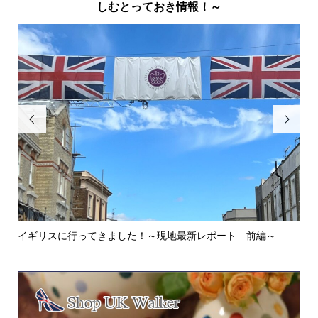
しむとっておき情報！～


イギリスに行ってきました！～現地最新レポート 前編～
英
ウォ.