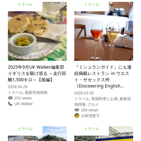
トラベル
トラベル
2025年9月UK Walker編集部
『ミシュランガイド』にも連
イギリスを駆け巡る ～走行距
続掲載レストラン in ウエス
離1,500キロ～【後編】
ト・サセックス州
《Discovering English...
2026.04.28
トラベル
,
最新現地情報
2026.03.28
252 views
トラベル
,
英国料理とお酒
,
最新現
UK Walker
地情報
,
グルメ
168 views
大島理恵子
トラベル
トラベル