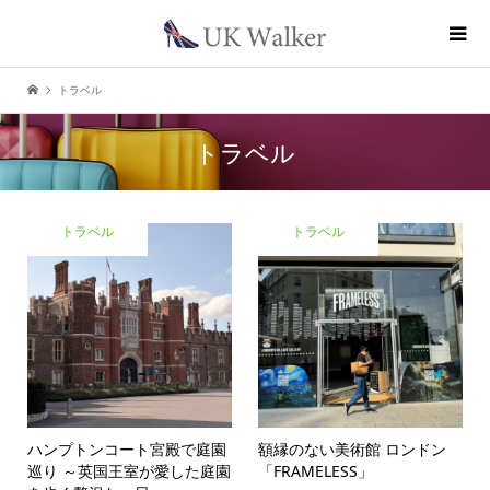
トラベル
トラベル
トラベル
トラベル
ハンプトンコート宮殿で庭園
額縁のない美術館 ロンドン
巡り ～英国王室が愛した庭園
「FRAMELESS」