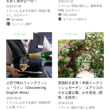
を歩く贅沢な一日～
2026.07.22
トラベル
,
現地の暮らし
,
最新現地
2026.07.30
情報
,
カルチャー
トラベル
,
おすすめ旅行
,
現地の暮
161 views
らし
,
カルチャー
エリオットゆかり
55 views
ニュートン雅子
トラベル
トラベル
上空で味わうイングリッシ
英国好き必見！本格イングリ
ュ・ワイン《Discovering
ッシュガーデン「エアリスの
English Wine》
小さな森公園」が今見頃（群
馬・太田市）
2026.06.24
トラベル
,
おすすめ旅行
,
英国料理
2026.05.26
とお酒
,
グルメ
トラベル
,
国内で楽しむ英国