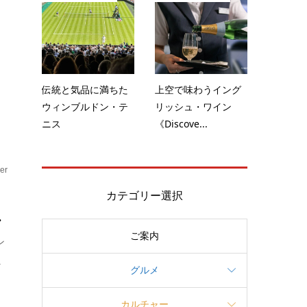
夏
伝統と気品に満ちた
上空で味わうイング
ウィンブルドン・テ
リッシュ・ワイン
ニス
《Discove...
er
カテゴリー選択
.
ご案内
ン
.
グルメ
カルチャー