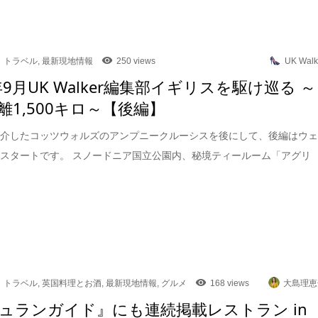
トラベル
,
最新現地情報
250 views
UK Walk
年9月UK Walker編集部イギリスを駆け巡る ～
離1,500キロ～【後編】
紹介したコッツウォルズのアンプニークルーシスを後にして、後編はウ
スタートです。 スノードニア国立公園内、秘境ティールーム「アグリ
トラベル
,
英国料理とお酒
,
最新現地情報
,
グルメ
168 views
大島理恵
ュランガイド』にも連続掲載レストラン in