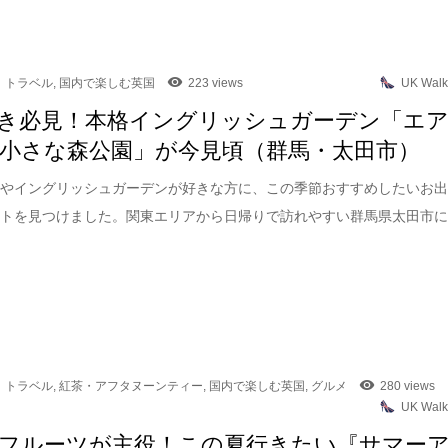
トラベル
,
国内で楽しむ英国
223 views
UK Walk
き必見！本格イングリッシュガーデン「エ
小さな森公園」が今見頃（群馬・太田市）
園やイングリッシュガーデンが好きな方に、この季節おすすめしたいお
ットを見つけました。関東エリアから日帰りで訪れやすい群馬県太田市
トラベル
,
紅茶・アフタヌーンティー
,
国内で楽しむ英国
,
グルメ
280 views
UK Walk
フルーツが主役！この夏行きたい『サマー