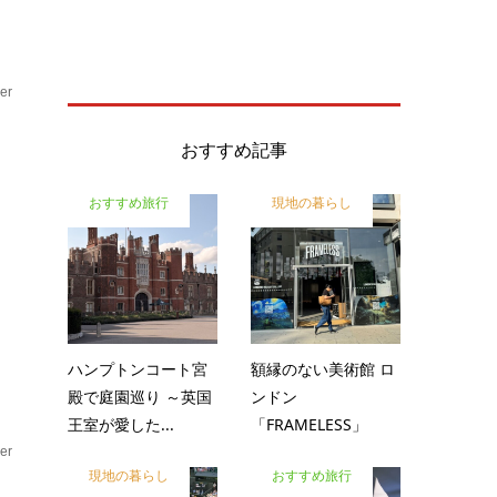
er
ア
おすすめ記事
おすすめ旅行
現地の暮らし
出
に
ハンプトンコート宮
額縁のない美術館 ロ
殿で庭園巡り ～英国
ンドン
王室が愛した...
「FRAMELESS」
er
現地の暮らし
おすすめ旅行
ア