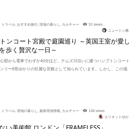
トラベル
,
おすすめ旅行
,
現地の暮らし
,
カルチャー
52 views
ニュートン雅
トンコート宮殿で庭園巡り ～英国王室が愛
を歩く贅沢な一日～
心部から電車でわずか40分ほど。テムズ川沿いに建つハンプトンコー
ンリー8世ゆかりの壮麗な宮殿として知られています。しかし、この場..
トラベル
,
現地の暮らし
,
最新現地情報
,
カルチャー
148 views
エリオットゆか
ない美術館 ロンドン「FRAMELESS」