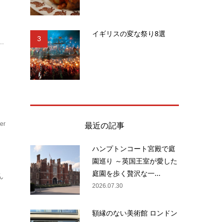
し
イギリスの変な祭り8選
3
.
最近の記事
er
ハンプトンコート宮殿で庭
園巡り ～英国王室が愛した
庭園を歩く贅沢な一...
ん
2026.07.30
額縁のない美術館 ロンドン