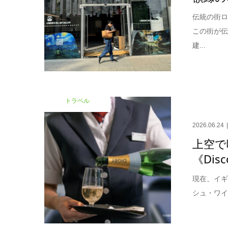
伝統の街ロ
この街が
建...
トラベル
2026.06.24
上空で
《Disc
現在、イギ
シュ・ワイ