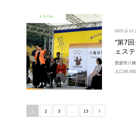
トラベル
2025.11.13
“第7
ェスティ
愛媛県八幡
人口30,
1
2
3
…
13
