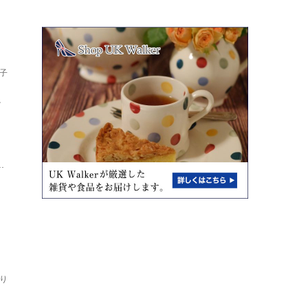
子
し
ト
.
り