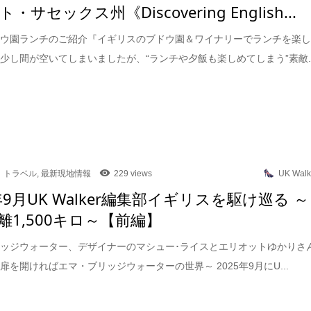
・サセックス州《Discovering English...
ドウ園ランチのご紹介『イギリスのブドウ園＆ワイナリーでランチを楽
少し間が空いてしまいましたが、“ランチや夕飯も楽しめてしまう”素敵..
トラベル
,
最新現地情報
229 views
UK Walk
年9月UK Walker編集部イギリスを駆け巡る ～
離1,500キロ～【前編】
ッジウォーター、デザイナーのマシュー･ライスとエリオットゆかりさ
扉を開ければエマ・ブリッジウォーターの世界～ 2025年9月にU...