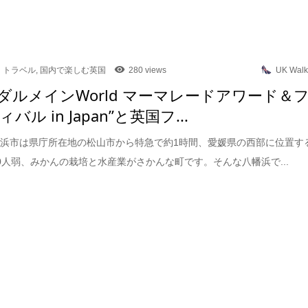
トラベル
,
国内で楽しむ英国
280 views
UK Walk
回ダルメインWorld マーマレードアワード＆
バル in Japan”と英国フ...
浜市は県庁所在地の松山市から特急で約1時間、愛媛県の西部に位置す
000人弱、みかんの栽培と水産業がさかんな町です。そんな八幡浜で...