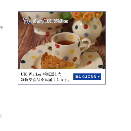
子
し
ト
.
り