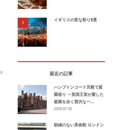
イギリスの変な祭り8選
3
.
最近の記事
子
ハンプトンコート宮殿で庭
園巡り ～英国王室が愛した
、
庭園を歩く贅沢な一...
業
2026.07.30
額縁のない美術館 ロンドン