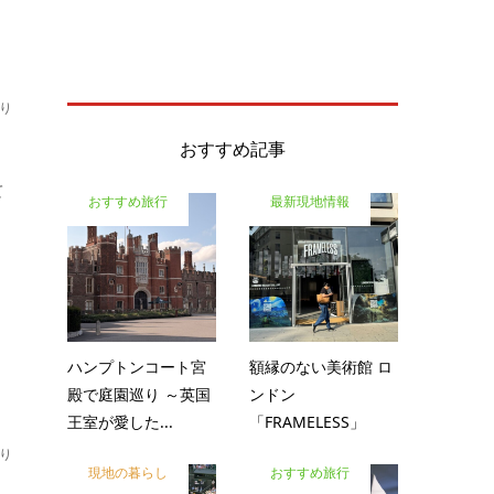
り
おすすめ記事
て
おすすめ旅行
最新現地情報
ハンプトンコート宮
額縁のない美術館 ロ
殿で庭園巡り ～英国
ンドン
王室が愛した...
「FRAMELESS」
り
現地の暮らし
おすすめ旅行