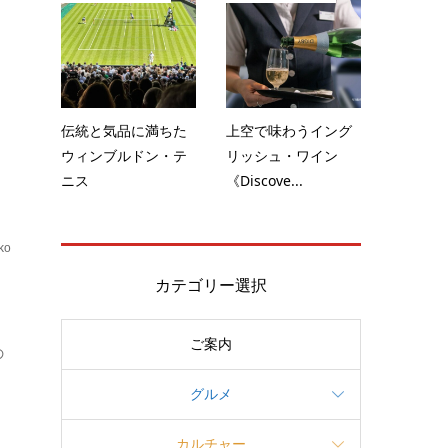
の
伝統と気品に満ちた
上空で味わうイング
ウィンブルドン・テ
リッシュ・ワイン
ニス
《Discove...
ko
ブ
カテゴリー選択
ご案内
の
グルメ
カルチャー