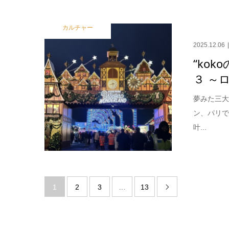
カルチャー
2025.12.06
“koko
３ ～
夢みた三大
ン、パリ
叶...
1
2
3
…
13
