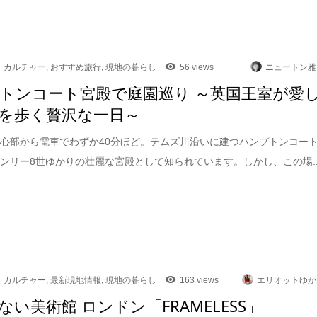
カルチャー
,
おすすめ旅行
,
現地の暮らし
56 views
ニュートン雅
トンコート宮殿で庭園巡り ～英国王室が愛
を歩く贅沢な一日～
心部から電車でわずか40分ほど。テムズ川沿いに建つハンプトンコー
ンリー8世ゆかりの壮麗な宮殿として知られています。しかし、この場..
カルチャー
,
最新現地情報
,
現地の暮らし
163 views
エリオットゆか
ない美術館 ロンドン「FRAMELESS」