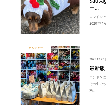
Sau
ー...
ロンドンで
2020年
カルチャー
2025.12.27
最新版
ロンドン
その中で
柄...