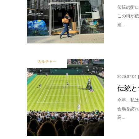
伝統の街ロ
この街が
建...
カルチャー
2026.07.04
伝統と
今年、私
会場を訪
高...