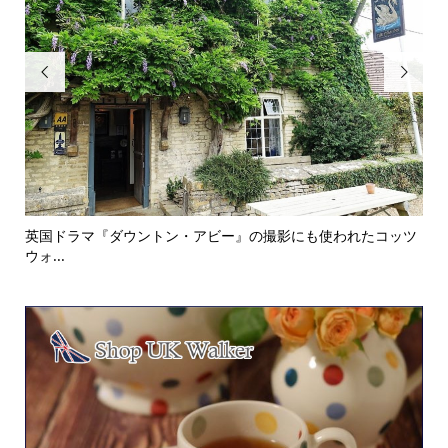


英国ドラマ『ダウントン・アビー』の撮影にも使われたコッツ
【
ウォ...