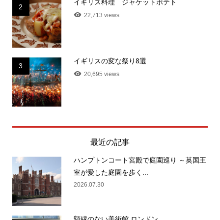
イギリス料理 ジャケットポテト
2
22,713 views
イギリスの変な祭り8選
3
20,695 views
最近の記事
ハンプトンコート宮殿で庭園巡り ～英国王
室が愛した庭園を歩く...
2026.07.30
額縁のない美術館 ロンドン