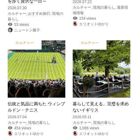
を歩く贅沢な一日～
2026.07.22
カルチャー
,
現地の暮らし
,
最新現
2026.07.30
地情報
カルチャー
,
おすすめ旅行
,
現地の
154 views
暮らし
エリオットゆかり
53 views
ニュートン雅子
カルチャー
カルチャー
伝統と気品に満ちた ウィンブ
暮らして見える、完璧を求め
ルドン・テニス
ないイギリス
2026.07.04
2026.05.11
カルチャー
,
現地の暮らし
カルチャー
,
現地の暮らし
454 views
1,086 views
エリオットゆかり
エリオットゆかり