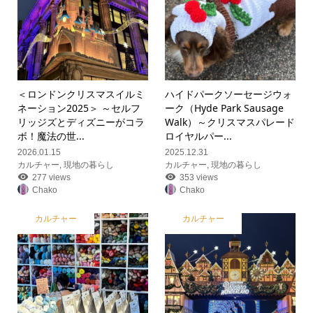
＜ロンドンクリスマスイルミ
ハイドパークソーセージウォ
ネーション2025＞ ～セルフ
ーク（Hyde Park Sausage
リッジズとディズニーがコラ
Walk）～クリスマスパレード
ボ！魔法の世...
ロイヤルパー...
2026.01.15
2025.12.31
カルチャー
,
現地の暮らし
カルチャー
,
現地の暮らし
277 views
353 views
Chako
Chako
カルチャー
カルチャー