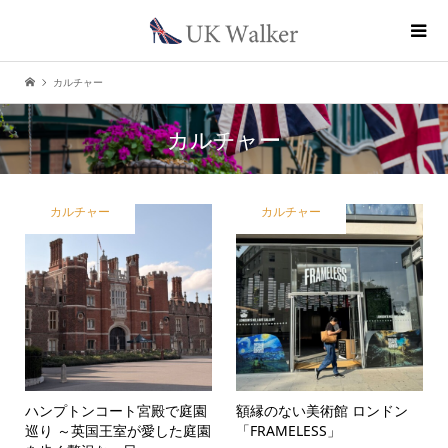
カルチャー
カルチャー
カルチャー
カルチャー
ハンプトンコート宮殿で庭園
額縁のない美術館 ロンドン
巡り ～英国王室が愛した庭園
「FRAMELESS」