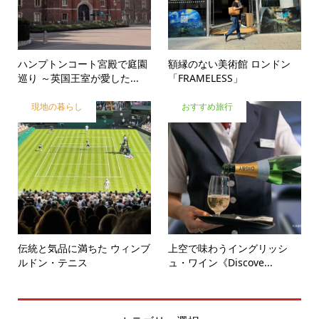
ハンプトンコート宮殿で庭園
額縁のない美術館 ロンドン
巡り ～英国王室が愛した...
「FRAMELESS」
現地の暮らし
おすすめ旅行
伝統と気品に満ちた ウィンブ
上空で味わうイングリッシ
ルドン・テニス
ュ・ワイン《Discove...