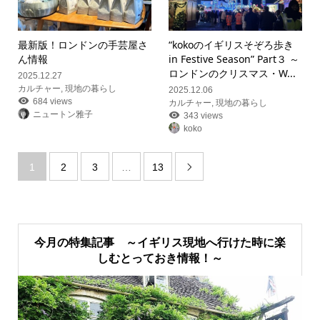
最新版！ロンドンの手芸屋さ
“kokoのイギリスそぞろ歩き
ん情報
in Festive Season” Part３ ～
ロンドンのクリスマス・W...
2025.12.27
カルチャー
,
現地の暮らし
2025.12.06
684 views
カルチャー
,
現地の暮らし
ニュートン雅子
343 views
koko
1
2
3
…
13

今月の特集記事 ～イギリス現地へ行けた時に楽
しむとっておき情報！～