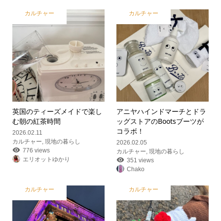
カルチャー
カルチャー
英国のティーズメイドで楽し
アニヤハインドマーチとドラ
む朝の紅茶時間
ッグストアのBootsブーツが
コラボ！
2026.02.11
カルチャー
,
現地の暮らし
2026.02.05
776 views
カルチャー
,
現地の暮らし
エリオットゆかり
351 views
Chako
カルチャー
カルチャー