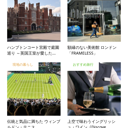
ハンプトンコート宮殿で庭園
額縁のない美術館 ロンドン
巡り ～英国王室が愛した...
「FRAMELESS」
現地の暮らし
おすすめ旅行
伝統と気品に満ちた ウィンブ
上空で味わうイングリッシ
ルドン・テニス
ュ・ワイン《Discove...