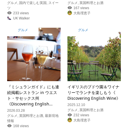
グルメ
,
国内で楽しむ英国
,
スイー
グルメ
,
英国料理とお酒
ツ
167 views
233 views
大島理恵子
UK Walker
グルメ
グルメ
『ミシュランガイド』にも連
イギリスのブドウ園＆ワイナ
続掲載レストラン in ウエス
リーでランチを楽しもう《
ト・サセックス州
Discovering English Wine》
《Discovering English...
2025.12.10
グルメ
,
英国料理とお酒
2026.03.28
232 views
グルメ
,
英国料理とお酒
,
最新現地
大島理恵子
情報
168 views