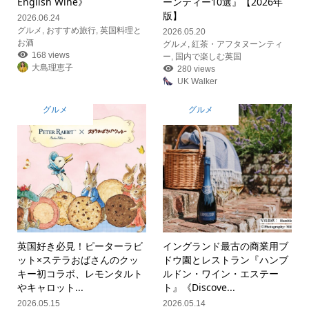
English Wine》
ーンティー10選』【2026年
版】
2026.06.24
グルメ
,
おすすめ旅行
,
英国料理と
2026.05.20
お酒
グルメ
,
紅茶・アフタヌーンティ
168 views
ー
,
国内で楽しむ英国
大島理恵子
280 views
UK Walker
グルメ
グルメ
英国好き必見！ピーターラビ
イングランド最古の商業用ブ
ット×ステラおばさんのクッ
ドウ園とレストラン『ハンブ
キー初コラボ、レモンタルト
ルドン・ワイン・エステー
やキャロット...
ト』《Discove...
2026.05.15
2026.05.14