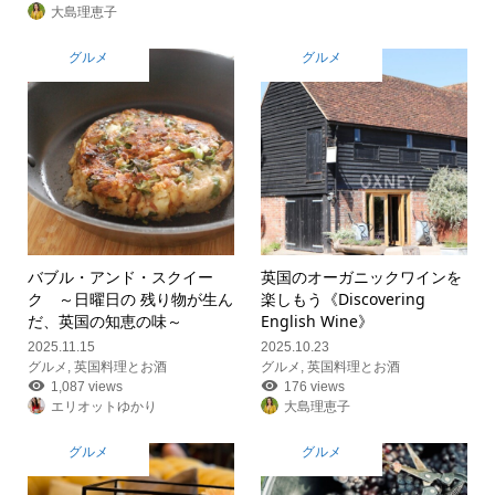
大島理恵子
グルメ
グルメ
バブル・アンド・スクイー
英国のオーガニックワインを
ク ～日曜日の 残り物が生ん
楽しもう《Discovering
だ、英国の知恵の味～
English Wine》
2025.11.15
2025.10.23
グルメ
,
英国料理とお酒
グルメ
,
英国料理とお酒
1,087 views
176 views
エリオットゆかり
大島理恵子
グルメ
グルメ