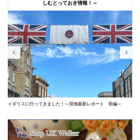
しむとっておき情報！～


イギリスに行ってきました！～現地最新レポート 前編～
英
ウォ.