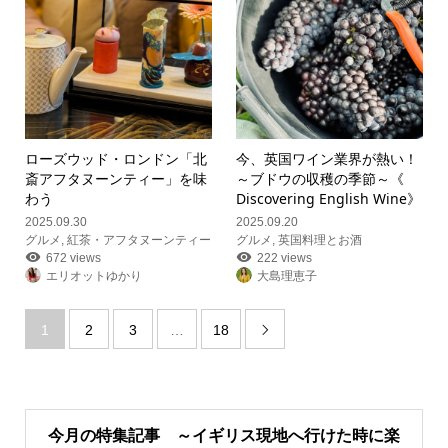
ローズウッド・ロンドン「北
今、英国ワイン業界が熱い！
斎アフタヌーンティー」を味
～ブドウの収穫の季節～《
わう
Discovering English Wine》
2025.09.30
2025.09.20
グルメ
,
紅茶・アフタヌーンティー
グルメ
,
英国料理とお酒
672 views
222 views
エリオットゆかり
大島理恵子
1
2
3
…
18

今月の特集記事 ～イギリス現地へ行けた時に楽