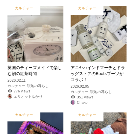
カルチャー
カルチャー
英国のティーズメイドで楽し
アニヤハインドマーチとドラ
む朝の紅茶時間
ッグストアのBootsブーツが
コラボ！
2026.02.11
カルチャー
,
現地の暮らし
2026.02.05
776 views
カルチャー
,
現地の暮らし
エリオットゆかり
351 views
Chako
カルチャー
カルチャー