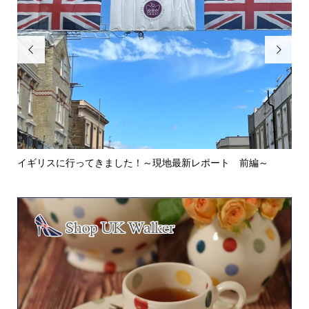


イギリスに行ってきました！～現地最新レポート 前編～
英
ウォ.