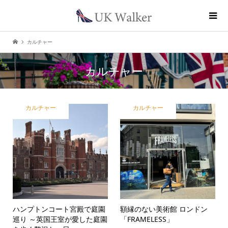
カルチャー
カルチャー
カルチャー
カルチャー
ハンプトンコート宮殿で庭園
額縁のない美術館 ロンドン
巡り ～英国王室が愛した庭園
「FRAMELESS」