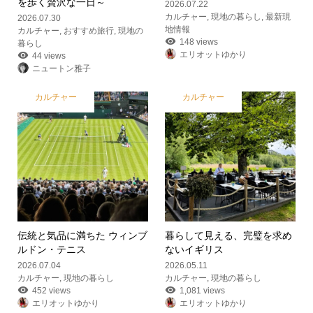
を歩く贅沢な一日～
2026.07.22
カルチャー
,
現地の暮らし
,
最新現
2026.07.30
地情報
カルチャー
,
おすすめ旅行
,
現地の
148 views
暮らし
エリオットゆかり
44 views
ニュートン雅子
カルチャー
カルチャー
伝統と気品に満ちた ウィンブ
暮らして見える、完璧を求め
ルドン・テニス
ないイギリス
2026.07.04
2026.05.11
カルチャー
,
現地の暮らし
カルチャー
,
現地の暮らし
452 views
1,081 views
エリオットゆかり
エリオットゆかり