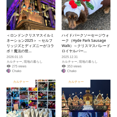
＜ロンドンクリスマスイルミ
ハイドパークソーセージウォ
ネーション2025＞ ～セルフ
ーク（Hyde Park Sausage
リッジズとディズニーがコラ
Walk）～クリスマスパレード
ボ！魔法の世...
ロイヤルパー...
2026.01.15
2025.12.31
カルチャー
,
現地の暮らし
カルチャー
,
現地の暮らし
275 views
353 views
Chako
Chako
カルチャー
カルチャー