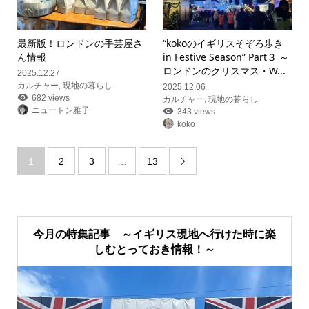
最新版！ロンドンの手芸屋さ
“kokoのイギリスそぞろ歩き
ん情報
in Festive Season” Part３ ～
ロンドンのクリスマス・W...
2025.12.27
カルチャー
,
現地の暮らし
2025.12.06
682 views
カルチャー
,
現地の暮らし
ニュートン雅子
343 views
koko
1
2
3
…
13

今月の特集記事 ～イギリス現地へ行けた時に楽
しむとっておき情報！～