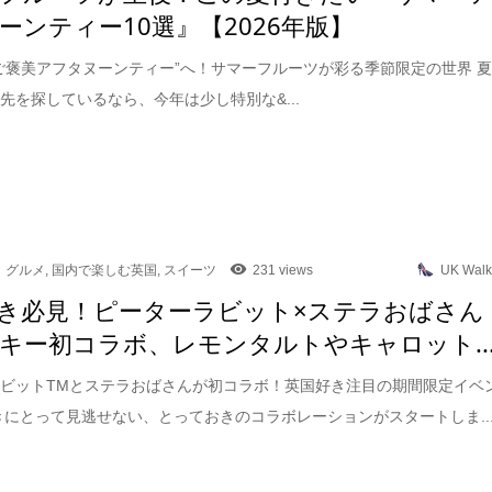
ーンティー10選』【2026年版】
ご褒美アフタヌーンティー”へ！サマーフルーツが彩る季節限定の世界 
先を探しているなら、今年は少し特別な&...
グルメ
,
国内で楽しむ英国
,
スイーツ
231 views
UK Walk
き必見！ピーターラビット×ステラおばさん
キー初コラボ、レモンタルトやキャロット..
ビットTMとステラおばさんが初コラボ！英国好き注目の期間限定イベ
きにとって見逃せない、とっておきのコラボレーションがスタートしま..