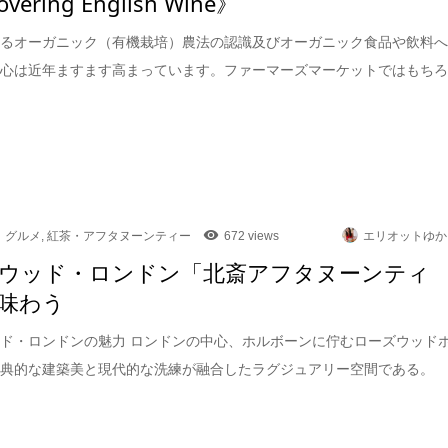
overing English Wine》
けるオーガニック（有機栽培）農法の認識及びオーガニック食品や飲料
関心は近年ますます高まっています。ファーマーズマーケットではもち
グルメ
,
紅茶・アフタヌーンティー
672 views
エリオットゆか
ウッド・ロンドン「北斎アフタヌーンティ
味わう
ド・ロンドンの魅力 ロンドンの中心、ホルボーンに佇むローズウッド
古典的な建築美と現代的な洗練が融合したラグジュアリー空間である。