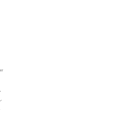
夏
er
.
ン
.