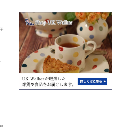
子
ッ
er
ア