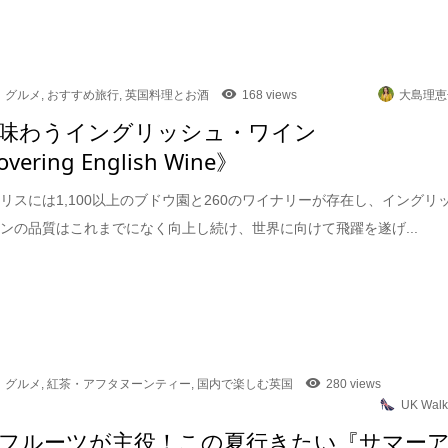
グルメ
,
おすすめ旅行
,
英国料理とお酒
168 views
大島理恵
味わうイングリッシュ・ワイン
overing English Wine》
リスには1,100以上のブドウ園と260のワイナリーが存在し、イングリ
ンの品質はこれまでになく向上し続け、世界に向けて飛躍を遂げ...
グルメ
,
紅茶・アフタヌーンティー
,
国内で楽しむ英国
280 views
UK Walk
フルーツが主役！この夏行きたい『サマー