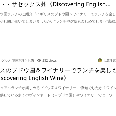
・サセックス州《Discovering English...
ドウ園ランチのご紹介『イギリスのブドウ園＆ワイナリーでランチを楽
少し間が空いてしまいましたが、“ランチや夕飯も楽しめてしまう”素敵..
グルメ
,
英国料理とお酒
232 views
大島理恵
スのブドウ園＆ワイナリーでランチを楽し
scovering English Wine》
ュアルランチが楽しめるブドウ園＆ワイナリー ご存知でしたか？ワイ
提供している多くのヴィンヤード（＝ブドウ園）やワイナリーでは、ワ