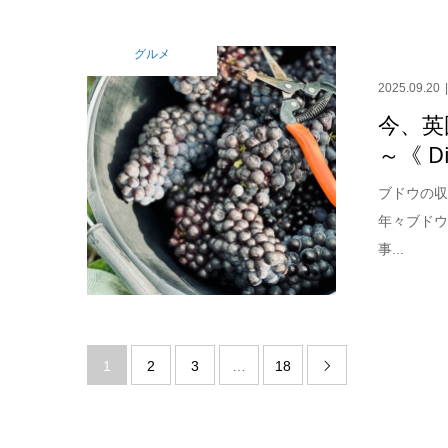
グルメ
2025.09.20
今、英
～《 Di
ブドウの収
年々ブド
事...
1
2
3
…
18
