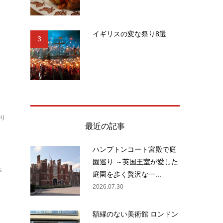
へ
イギリスの変な祭り8選
ろ
3
り
最近の記事
ハンプトンコート宮殿で庭
園巡り ～英国王室が愛した
ホ
庭園を歩く贅沢な一...
2026.07.30
額縁のない美術館 ロンドン