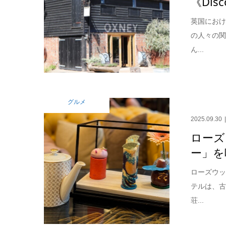
《Disc
英国にお
の人々の
ん...
グルメ
2025.09.30
ローズ
ー」を
ローズウッ
テルは、
荘...