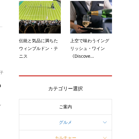
し
.
伝統と気品に満ちた
上空で味わうイング
ウィンブルドン・テ
リッシュ・ワイン
ニス
《Discove...
子
も
カテゴリー選択
ン
ご案内
グルメ
カルチャー