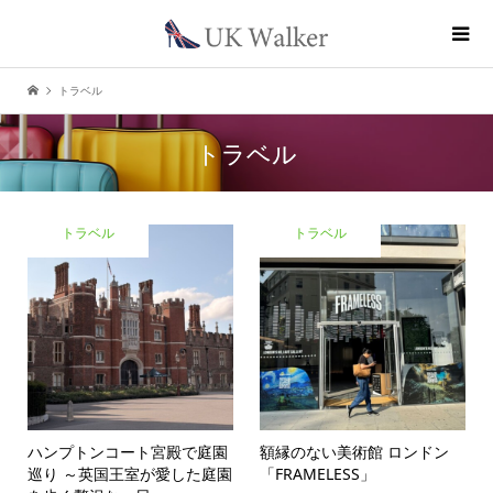
トラベル
トラベル
トラベル
トラベル
ハンプトンコート宮殿で庭園
額縁のない美術館 ロンドン
巡り ～英国王室が愛した庭園
「FRAMELESS」