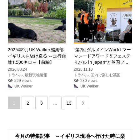
2025年9月UK Walker編集部
“第7回ダルメインWorld マー
イギリスを駆け巡る ～走行距
マレードアワード＆フェステ
離1,500キロ～【前編】
ィバル in Japan”と英国フ...
2026.03.24
2025.11.13
トラベル
,
最新現地情報
トラベル
,
国内で楽しむ英国
229 views
280 views
UK Walker
UK Walker
1
2
3
…
13

今月の特集記事 ～イギリス現地へ行けた時に楽