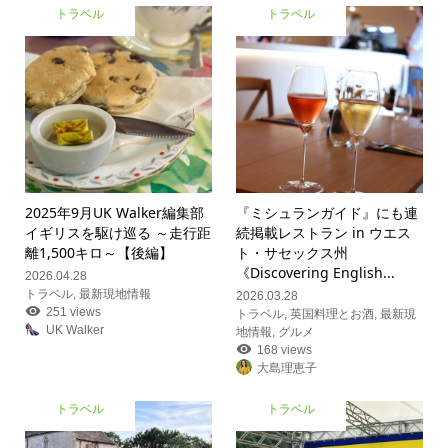
トラベル
トラベル
2025年9月UK Walker編集部
『ミシュランガイド』にも連
イギリスを駆け巡る ～走行距
続掲載レストラン in ウエス
離1,500キロ～【後編】
ト・サセックス州
《Discovering English...
2026.04.28
トラベル
,
最新現地情報
2026.03.28
251 views
トラベル
,
英国料理とお酒
,
最新現
UK Walker
地情報
,
グルメ
168 views
大島理恵子
トラベル
トラベル