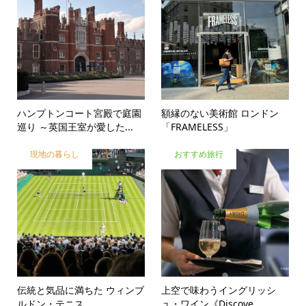
ハンプトンコート宮殿で庭園
額縁のない美術館 ロンドン
巡り ～英国王室が愛した...
「FRAMELESS」
現地の暮らし
おすすめ旅行
伝統と気品に満ちた ウィンブ
上空で味わうイングリッシ
ルドン・テニス
ュ・ワイン《Discove...