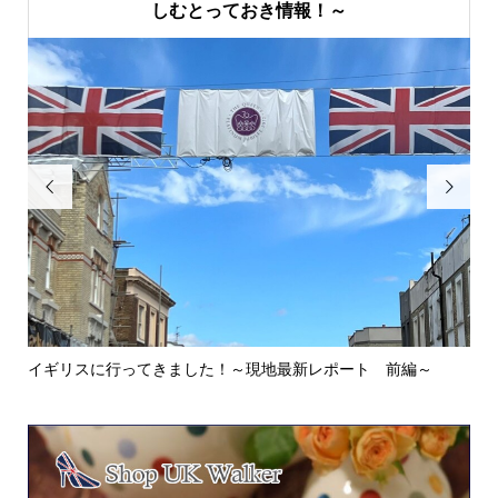
しむとっておき情報！～


イギリスに行ってきました！～現地最新レポート 前編～
英
ウォ.