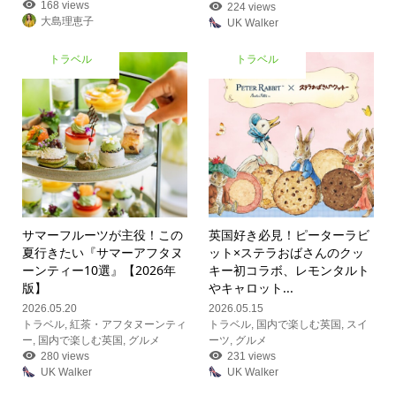
168 views
224 views
大島理恵子
UK Walker
トラベル
トラベル
サマーフルーツが主役！この
英国好き必見！ピーターラビ
夏行きたい『サマーアフタヌ
ット×ステラおばさんのクッ
ーンティー10選』【2026年
キー初コラボ、レモンタルト
版】
やキャロット...
2026.05.20
2026.05.15
トラベル
,
紅茶・アフタヌーンティ
トラベル
,
国内で楽しむ英国
,
スイ
ー
,
国内で楽しむ英国
,
グルメ
ーツ
,
グルメ
280 views
231 views
UK Walker
UK Walker