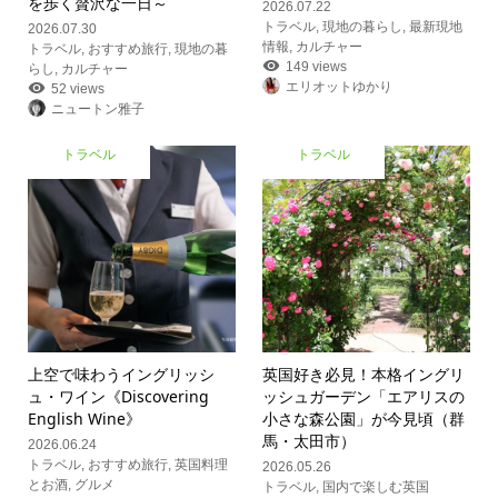
を歩く贅沢な一日～
2026.07.22
トラベル
,
現地の暮らし
,
最新現地
2026.07.30
情報
,
カルチャー
トラベル
,
おすすめ旅行
,
現地の暮
149 views
らし
,
カルチャー
エリオットゆかり
52 views
ニュートン雅子
トラベル
トラベル
上空で味わうイングリッシ
英国好き必見！本格イングリ
ュ・ワイン《Discovering
ッシュガーデン「エアリスの
English Wine》
小さな森公園」が今見頃（群
馬・太田市）
2026.06.24
トラベル
,
おすすめ旅行
,
英国料理
2026.05.26
とお酒
,
グルメ
トラベル
,
国内で楽しむ英国