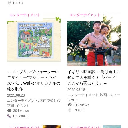
ROKU
エンターテイメント
エンターテイメント
エマ・ブリッジウォーターの
イギリス映画談 ～鳥は自由に
デザイナー“マシュー・ライ
飛んで人を導く？『バード
ス”がUK Walkerオリジナルの
ここから羽ばたく』～
絵を制作
2025.08.18
エンターテイメント
,
映画・ミュー
2025.08.23
ジカル
エンターテイメント
,
国内で楽しむ
312 views
英国
,
イベント
ROKU
394 views
UK Walker
エンターテイメント
エンターテイメント