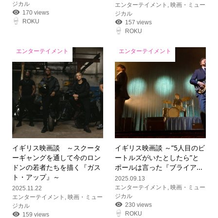
ジカル
エンターテイメント
,
映画・ミュー
170 views
ジカル
ROKU
157 views
ROKU
エンターテイメント
エンターテイメント
イギリス映画談 ～スクータ
イギリス映画談 ～”5人目のビ
ーギャングを通して今のロン
ートルズがいたとしたら”と
ドンの若者たちを描く『ガス
ポールは言った『ブライア...
ト・アップ』～
2025.09.13
エンターテイメント
,
映画・ミュー
2025.11.22
ジカル
エンターテイメント
,
映画・ミュー
230 views
ジカル
ROKU
159 views