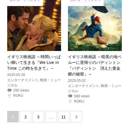
イギリス映画談 ～時間いっぱ
イギリス映画談 ～暗黒の地ペ
い輝いて生きる『We Live in
ルーに里帰りのパディントン
Time この時を生きて』～
『パディントン 消えた黄金
郷の秘密』～
2025.05.28
エンターテイメント
,
映画・ミュー
2025.05.02
ジカル
エンターテイメント
,
映画・ミュー
295 views
ジカル
ROKU
588 views
ROKU
1
2
3
…
11
