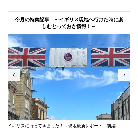
今月の特集記事 ～イギリス現地へ行けた時に楽
しむとっておき情報！～


イギリスに行ってきました！～現地最新レポート 前編～
英
ウォ.