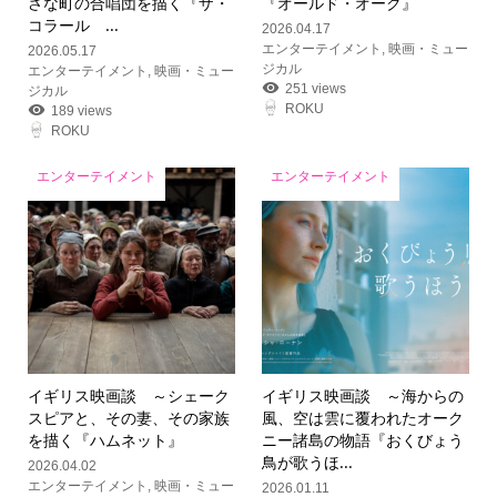
さな町の合唱団を描く『ザ・
『オールド・オーク』
コラール ...
2026.04.17
エンターテイメント
,
映画・ミュー
2026.05.17
ジカル
エンターテイメント
,
映画・ミュー
251 views
ジカル
ROKU
189 views
ROKU
エンターテイメント
エンターテイメント
イギリス映画談 ～シェーク
イギリス映画談 ～海からの
スピアと、その妻、その家族
風、空は雲に覆われたオーク
を描く『ハムネット』
ニー諸島の物語『おくびょう
鳥が歌うほ...
2026.04.02
エンターテイメント
,
映画・ミュー
2026.01.11