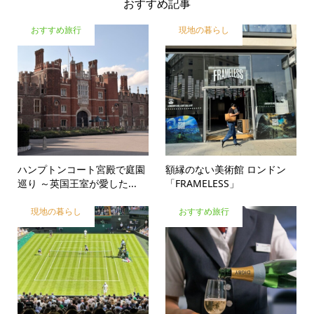
おすすめ記事
おすすめ旅行
現地の暮らし
ハンプトンコート宮殿で庭園
額縁のない美術館 ロンドン
巡り ～英国王室が愛した...
「FRAMELESS」
現地の暮らし
おすすめ旅行