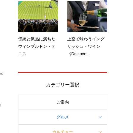
の
伝統と気品に満ちた
上空で味わうイング
ウィンブルドン・テ
リッシュ・ワイン
ニス
《Discove...
ko
ブ
カテゴリー選択
ご案内
の
グルメ
カルチャー