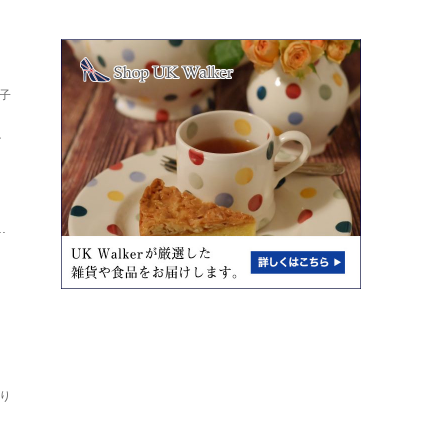
子
し
ト
.
り