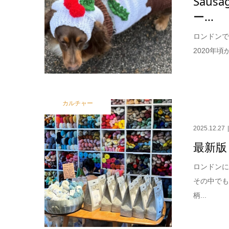
Sau
ー...
ロンドンで
2020年
カルチャー
2025.12.27
最新版
ロンドン
その中で
柄...