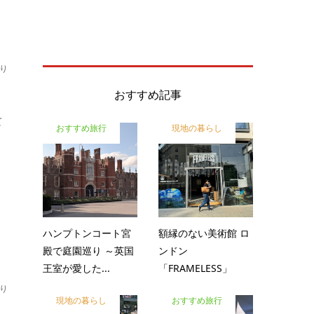
り
おすすめ記事
て
おすすめ旅行
現地の暮らし
ハンプトンコート宮
額縁のない美術館 ロ
殿で庭園巡り ～英国
ンドン
王室が愛した...
「FRAMELESS」
り
現地の暮らし
おすすめ旅行