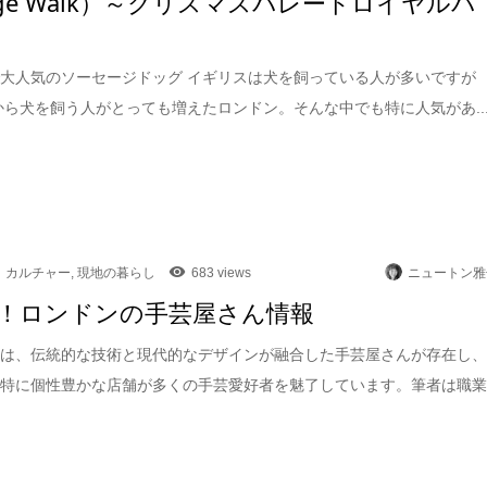
sage Walk）～クリスマスパレードロイヤルパ
大人気のソーセージドッグ イギリスは犬を飼っている人が多いですが
頃から犬を飼う人がとっても増えたロンドン。そんな中でも特に人気があ..
カルチャー
,
現地の暮らし
683 views
ニュートン雅
！ロンドンの手芸屋さん情報
には、伝統的な技術と現代的なデザインが融合した手芸屋さんが存在し
も特に個性豊かな店舗が多くの手芸愛好者を魅了しています。筆者は職