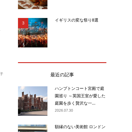
イギリスの変な祭り8選
3
.
最近の記事
子
ハンプトンコート宮殿で庭
園巡り ～英国王室が愛した
、
庭園を歩く贅沢な一...
業
2026.07.30
額縁のない美術館 ロンドン