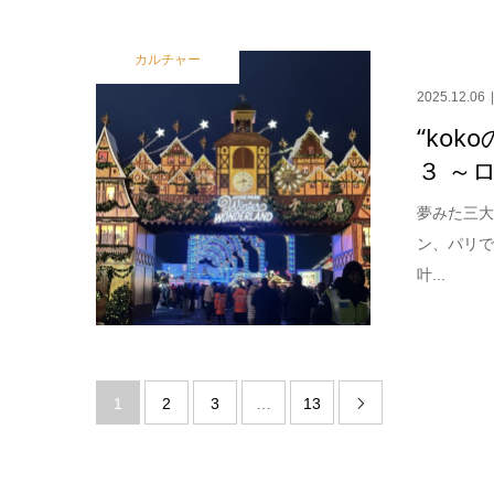
カルチャー
2025.12.06
“koko
３ ～
夢みた三大
ン、パリ
叶...
1
2
3
…
13
