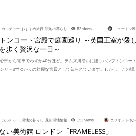
カルチャー
,
おすすめ旅行
,
現地の暮らし
52 views
ニュートン雅
トンコート宮殿で庭園巡り ～英国王室が愛
を歩く贅沢な一日～
心部から電車でわずか40分ほど。テムズ川沿いに建つハンプトンコー
ンリー8世ゆかりの壮麗な宮殿として知られています。しかし、この場..
カルチャー
,
現地の暮らし
,
最新現地情報
153 views
エリオットゆか
ない美術館 ロンドン「FRAMELESS」