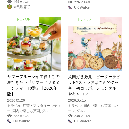
169 views
226 views
大島理恵子
UK Walker
トラベル
トラベル
サマーフルーツが主役！この
英国好き必見！ピーターラビ
夏行きたい『サマーアフタヌ
ット×ステラおばさんのクッ
ーンティー10選』【2026年
キー初コラボ、レモンタルト
版】
やキャロット...
2026.05.20
2026.05.15
トラベル
,
紅茶・アフタヌーンティ
トラベル
,
国内で楽しむ英国
,
スイ
ー
,
国内で楽しむ英国
,
グルメ
ーツ
,
グルメ
283 views
238 views
UK Walker
UK Walker