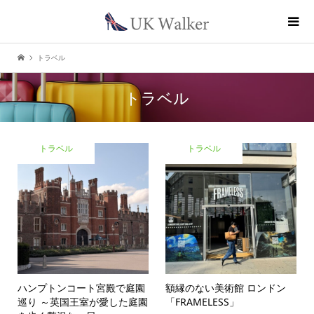
トラベル
トラベル
トラベル
トラベル
ハンプトンコート宮殿で庭園
額縁のない美術館 ロンドン
巡り ～英国王室が愛した庭園
「FRAMELESS」