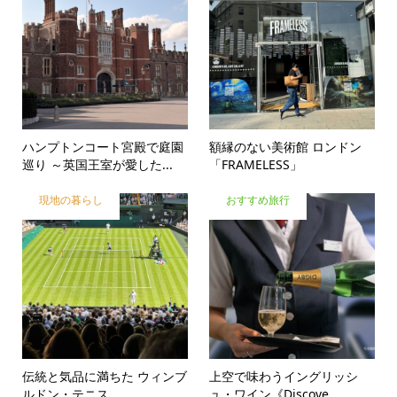
ハンプトンコート宮殿で庭園
額縁のない美術館 ロンドン
巡り ～英国王室が愛した...
「FRAMELESS」
現地の暮らし
おすすめ旅行
伝統と気品に満ちた ウィンブ
上空で味わうイングリッシ
ルドン・テニス
ュ・ワイン《Discove...