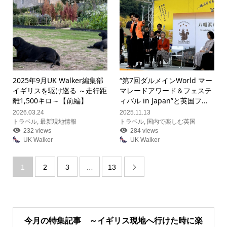
2025年9月UK Walker編集部
“第7回ダルメインWorld マー
イギリスを駆け巡る ～走行距
マレードアワード＆フェステ
離1,500キロ～【前編】
ィバル in Japan”と英国フ...
2026.03.24
2025.11.13
トラベル
,
最新現地情報
トラベル
,
国内で楽しむ英国
232 views
284 views
UK Walker
UK Walker
1
2
3
…
13

今月の特集記事 ～イギリス現地へ行けた時に楽