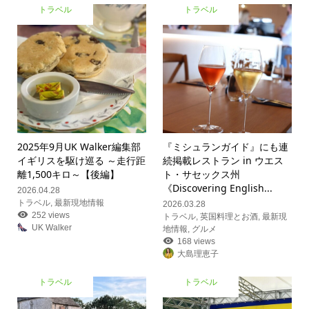
トラベル
トラベル
2025年9月UK Walker編集部
『ミシュランガイド』にも連
イギリスを駆け巡る ～走行距
続掲載レストラン in ウエス
離1,500キロ～【後編】
ト・サセックス州
《Discovering English...
2026.04.28
トラベル
,
最新現地情報
2026.03.28
252 views
トラベル
,
英国料理とお酒
,
最新現
UK Walker
地情報
,
グルメ
168 views
大島理恵子
トラベル
トラベル