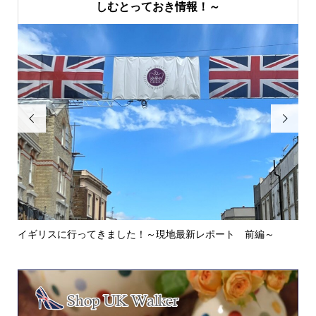
しむとっておき情報！～


イギリスに行ってきました！～現地最新レポート 前編～
英
ウォ.