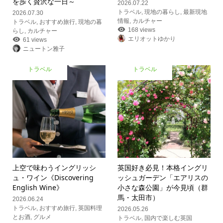
を歩く贅沢な一日～
2026.07.22
トラベル
,
現地の暮らし
,
最新現地
2026.07.30
情報
,
カルチャー
トラベル
,
おすすめ旅行
,
現地の暮
168 views
らし
,
カルチャー
エリオットゆかり
61 views
ニュートン雅子
トラベル
トラベル
上空で味わうイングリッシ
英国好き必見！本格イングリ
ュ・ワイン《Discovering
ッシュガーデン「エアリスの
English Wine》
小さな森公園」が今見頃（群
馬・太田市）
2026.06.24
トラベル
,
おすすめ旅行
,
英国料理
2026.05.26
とお酒
,
グルメ
トラベル
,
国内で楽しむ英国