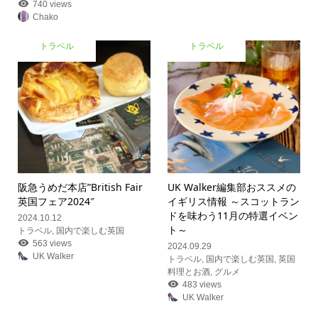
740 views
Chako
トラベル
トラベル
阪急うめだ本店”British Fair
UK Walker編集部おススメの
英国フェア2024″
イギリス情報 ～スコットラン
ドを味わう11月の特選イベン
2024.10.12
ト～
トラベル
,
国内で楽しむ英国
563 views
2024.09.29
UK Walker
トラベル
,
国内で楽しむ英国
,
英国
料理とお酒
,
グルメ
483 views
UK Walker