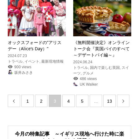
オックスフォードの”アリス
《無料開催決定》オンライン
デー（Alice’s Day）”
トーク会『英国パイのすべて
～デザートパイ編～』
2024.07.23
トラベル
,
イベント
,
最新現地情報
2024.06.24
900 views
トラベル
,
国内で楽しむ英国
,
スイ
坂井みさき
ーツ
,
グルメ
486 views
UK Walker
1
2
3
4
5
…
13


今月の特集記事 ～イギリス現地へ行けた時に楽