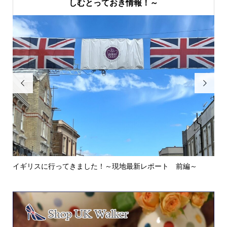
しむとっておき情報！～


イギリスに行ってきました！～現地最新レポート 前編～
英
ウォ.