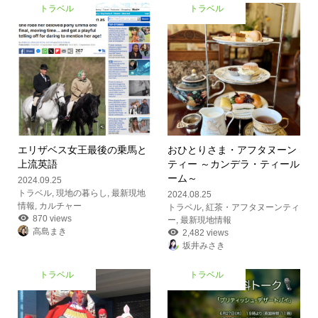
トラベル
トラベル
エリザベス女王最後の乗馬と
おひとりさま・アフタヌーン
上流英語
ティー ～カンデラ・ティール
ーム～
2024.09.25
トラベル
,
現地の暮らし
,
最新現地
2024.08.25
情報
,
カルチャー
トラベル
,
紅茶・アフタヌーンティ
870 views
ー
,
最新現地情報
高島まき
2,482 views
坂井みさき
トラベル
トラベル