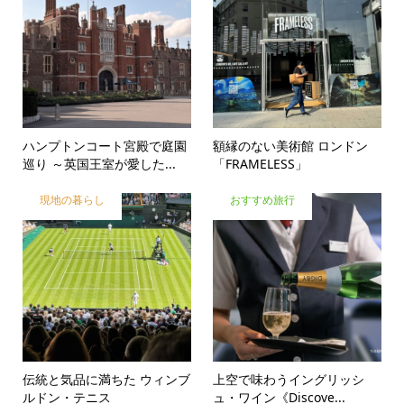
ハンプトンコート宮殿で庭園
額縁のない美術館 ロンドン
巡り ～英国王室が愛した...
「FRAMELESS」
現地の暮らし
おすすめ旅行
伝統と気品に満ちた ウィンブ
上空で味わうイングリッシ
ルドン・テニス
ュ・ワイン《Discove...