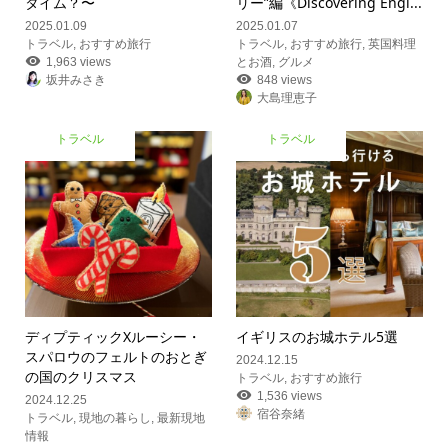
タイム？〜
リー”編《Discovering Engl...
2025.01.09
2025.01.07
トラベル
,
おすすめ旅行
トラベル
,
おすすめ旅行
,
英国料理
1,963 views
とお酒
,
グルメ
坂井みさき
848 views
大島理恵子
トラベル
トラベル
ディプティックXルーシー・
イギリスのお城ホテル5選
スパロウのフェルトのおとぎ
2024.12.15
の国のクリスマス
トラベル
,
おすすめ旅行
1,536 views
2024.12.25
宿谷奈緒
トラベル
,
現地の暮らし
,
最新現地
情報