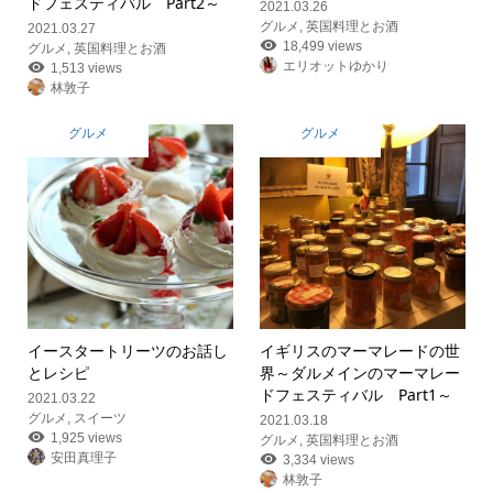
ドフェスティバル Part2～
2021.03.26
グルメ
,
英国料理とお酒
2021.03.27
18,499 views
グルメ
,
英国料理とお酒
エリオットゆかり
1,513 views
林敦子
グルメ
グルメ
イースタートリーツのお話し
イギリスのマーマレードの世
とレシピ
界
～ダルメインのマーマレー
ドフェスティバル Part1～
2021.03.22
グルメ
,
スイーツ
2021.03.18
1,925 views
グルメ
,
英国料理とお酒
安田真理子
3,334 views
林敦子