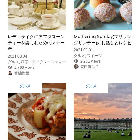
レディライクにアフタヌーン
Mothering Sunday(マザリン
ティーを楽しむためのマナー
グサンデー)のお話しとレシピ
考
2021.03.01
グルメ
,
スイーツ
2021.03.04
2,261 views
グルメ
,
紅茶・アフタヌーンティー
安田真理子
2,766 views
宮脇樹里
グルメ
グルメ