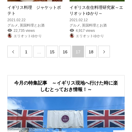
イギリス料理 ジャケットポ
イギリス在住料理研究家
～エ
テト
リオットゆかり～
2021.02.22
2021.02.12
グルメ
,
英国料理とお酒
グルメ
,
英国料理とお酒
22,735 views
4,917 views
エリオットゆかり
エリオットゆかり
1
…
15
16
17
18


今月の特集記事 ～イギリス現地へ行けた時に楽
しむとっておき情報！～