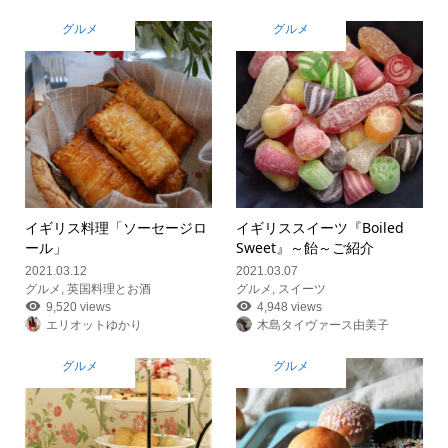
グルメ
グルメ
イギリス料理「ソーセージロ
イギリススイーツ『Boiled
ール」
Sweet』～飴～ご紹介
2021.03.12
2021.03.07
グルメ
,
英国料理とお酒
グルメ
,
スイーツ
9,520 views
4,948 views
エリオットゆかり
木島タイヴァース由美子
グルメ
グルメ