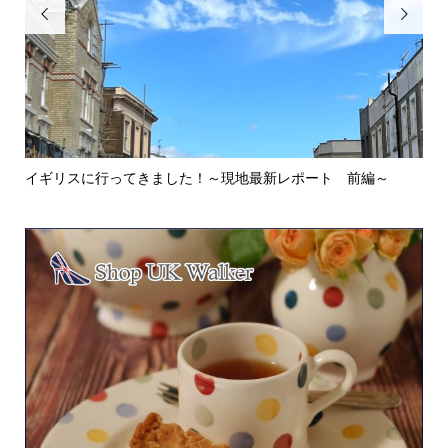


イギリスに行ってきました！～現地最新レポート 前編～
英
ウォ.