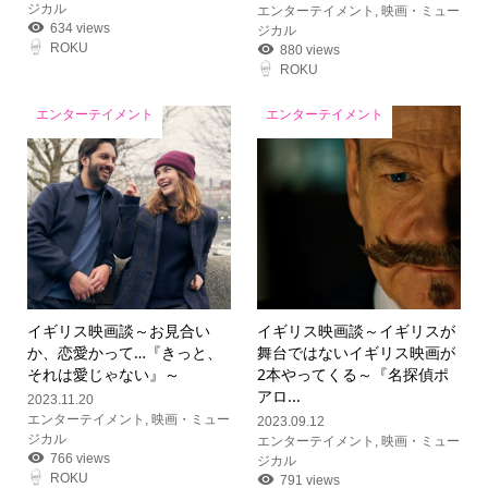
ジカル
エンターテイメント
,
映画・ミュー
634 views
ジカル
ROKU
880 views
ROKU
エンターテイメント
エンターテイメント
イギリス映画談
～お見合い
イギリス映画談
～イギリスが
か、恋愛かって…『きっと、
舞台ではないイギリス映画が
それは愛じゃない』～
2本やってくる～
『名探偵ポ
アロ...
2023.11.20
エンターテイメント
,
映画・ミュー
2023.09.12
ジカル
エンターテイメント
,
映画・ミュー
766 views
ジカル
ROKU
791 views