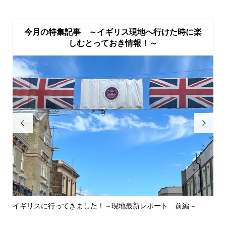
今月の特集記事 ～イギリス現地へ行けた時に楽
しむとっておき情報！～


イギリスに行ってきました！～現地最新レポート 前編～
英
ウォ.