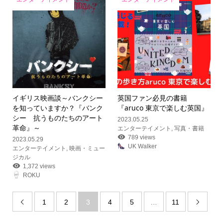
イギリス映画談～バンクシー
英国ファン必見の書籍
を知っていますか？『バンク
『aruco 東京で楽しむ英国』
シー 抗うものたちのアート
2023.05.25
革命』～
エンターテイメント
,
写真・書籍
789 views
2023.05.29
UK Walker
エンターテイメント
,
映画・ミュー
ジカル
1,372 views
ROKU
1
2
3
4
5
…
11

