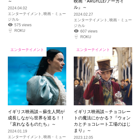
～
映画『ARGYLLE/アーガイ
ル』～
2024.04.02
エンターテイメント
,
映画・ミュー
2024.02.27
ジカル
エンターテイメント
,
映画・ミュー
575 views
ジカル
ROKU
607 views
ROKU
エンターテイメント
エンターテイメント
イギリス映画談
～蘇生人間が
イギリス映画談
～チョコレー
成長しながら世界を巡る！！
トの魔法にかかる？『ウォン
『哀れなるものたち』～
カとチョコレート工場のはじ
まり』～
2024.01.19
エンターテイメント
,
映画・ミュー
2023.12.05