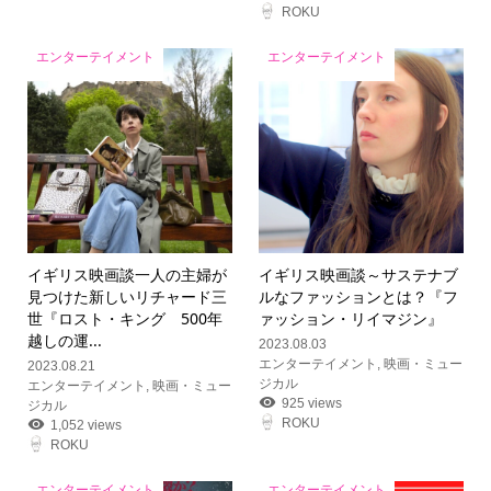
ROKU
エンターテイメント
エンターテイメント
イギリス映画談
一人の主婦が
イギリス映画談
～サステナブ
見つけた新しいリチャード三
ルなファッションとは？『フ
世『ロスト・キング 500年
ァッション・リイマジン』
越しの運...
2023.08.03
エンターテイメント
,
映画・ミュー
2023.08.21
ジカル
エンターテイメント
,
映画・ミュー
925 views
ジカル
ROKU
1,052 views
ROKU
エンターテイメント
エンターテイメント