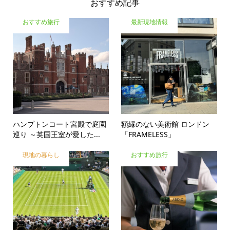
おすすめ記事
おすすめ旅行
最新現地情報
ハンプトンコート宮殿で庭園
額縁のない美術館 ロンドン
巡り ～英国王室が愛した...
「FRAMELESS」
現地の暮らし
おすすめ旅行