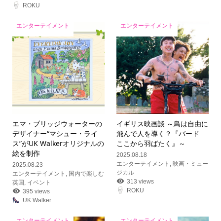
ROKU
エンターテイメント
エンターテイメント
エマ・ブリッジウォーターの
イギリス映画談 ～鳥は自由に
デザイナー“マシュー・ライ
飛んで人を導く？『バード
ス”がUK Walkerオリジナルの
ここから羽ばたく』～
絵を制作
2025.08.18
エンターテイメント
,
映画・ミュー
2025.08.23
ジカル
エンターテイメント
,
国内で楽しむ
313 views
英国
,
イベント
ROKU
395 views
UK Walker
エンターテイメント
エンターテイメント