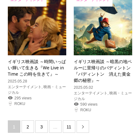
イギリス映画談 ～時間いっぱ
イギリス映画談 ～暗黒の地ペ
い輝いて生きる『We Live in
ルーに里帰りのパディントン
Time この時を生きて』～
『パディントン 消えた黄金
郷の秘密』～
2025.05.28
エンターテイメント
,
映画・ミュー
2025.05.02
ジカル
エンターテイメント
,
映画・ミュー
295 views
ジカル
ROKU
590 views
ROKU
1
2
3
…
11
