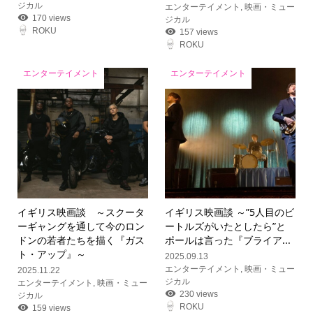
ジカル
エンターテイメント
,
映画・ミュー
170 views
ジカル
ROKU
157 views
ROKU
エンターテイメント
エンターテイメント
イギリス映画談 ～スクータ
イギリス映画談 ～”5人目のビ
ーギャングを通して今のロン
ートルズがいたとしたら”と
ドンの若者たちを描く『ガス
ポールは言った『ブライア...
ト・アップ』～
2025.09.13
エンターテイメント
,
映画・ミュー
2025.11.22
ジカル
エンターテイメント
,
映画・ミュー
230 views
ジカル
ROKU
159 views