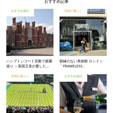
おすすめ記事
おすすめ旅行
現地の暮らし
ハンプトンコート宮殿で庭園
額縁のない美術館 ロンドン
巡り ～英国王室が愛した...
「FRAMELESS」
現地の暮らし
おすすめ旅行