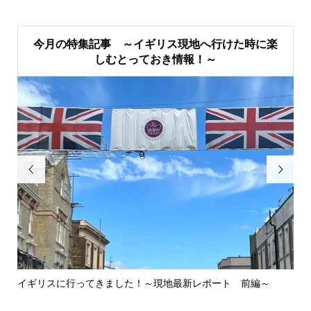
今月の特集記事 ～イギリス現地へ行けた時に楽
しむとっておき情報！～


イギリスに行ってきました！～現地最新レポート 前編～
英
ウォ.