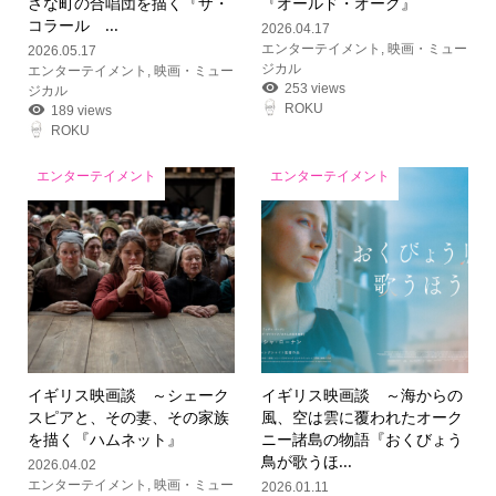
さな町の合唱団を描く『ザ・
『オールド・オーク』
コラール ...
2026.04.17
エンターテイメント
,
映画・ミュー
2026.05.17
ジカル
エンターテイメント
,
映画・ミュー
253 views
ジカル
ROKU
189 views
ROKU
エンターテイメント
エンターテイメント
イギリス映画談 ～シェーク
イギリス映画談 ～海からの
スピアと、その妻、その家族
風、空は雲に覆われたオーク
を描く『ハムネット』
ニー諸島の物語『おくびょう
鳥が歌うほ...
2026.04.02
エンターテイメント
,
映画・ミュー
2026.01.11