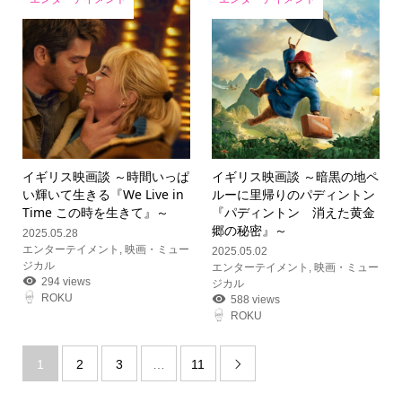
イギリス映画談 ～時間いっぱ
イギリス映画談 ～暗黒の地ペ
い輝いて生きる『We Live in
ルーに里帰りのパディントン
Time この時を生きて』～
『パディントン 消えた黄金
郷の秘密』～
2025.05.28
エンターテイメント
,
映画・ミュー
2025.05.02
ジカル
エンターテイメント
,
映画・ミュー
294 views
ジカル
ROKU
588 views
ROKU
1
2
3
…
11
