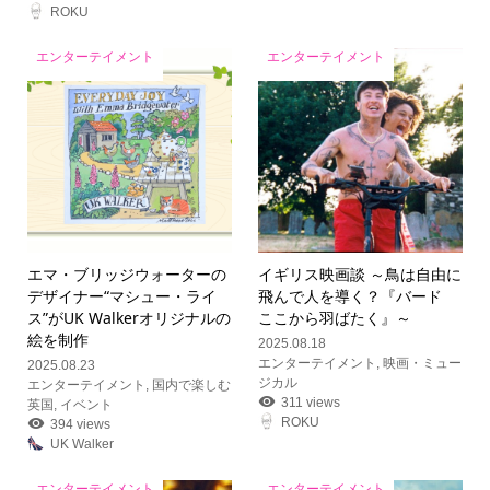
ROKU
エンターテイメント
エンターテイメント
エマ・ブリッジウォーターの
イギリス映画談 ～鳥は自由に
デザイナー“マシュー・ライ
飛んで人を導く？『バード
ス”がUK Walkerオリジナルの
ここから羽ばたく』～
絵を制作
2025.08.18
エンターテイメント
,
映画・ミュー
2025.08.23
ジカル
エンターテイメント
,
国内で楽しむ
311 views
英国
,
イベント
ROKU
394 views
UK Walker
エンターテイメント
エンターテイメント