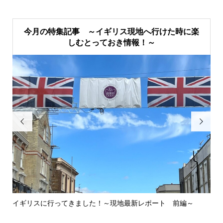
今月の特集記事 ～イギリス現地へ行けた時に楽
しむとっておき情報！～


イギリスに行ってきました！～現地最新レポート 前編～
英
ウォ.