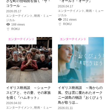
さな町の合唱団を描く『ザ・
『オールド・オーク』
コラール ...
2026.04.17
エンターテイメント
,
映画・ミュー
2026.05.17
ジカル
エンターテイメント
,
映画・ミュー
251 views
ジカル
ROKU
188 views
ROKU
エンターテイメント
エンターテイメント
イギリス映画談 ～シェーク
イギリス映画談 ～海からの
スピアと、その妻、その家族
風、空は雲に覆われたオーク
を描く『ハムネット』
ニー諸島の物語『おくびょう
鳥が歌うほ...
2026.04.02
エンターテイメント
,
映画・ミュー
2026.01.11