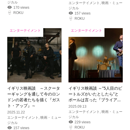
ジカル
エンターテイメント
,
映画・ミュー
170 views
ジカル
ROKU
157 views
ROKU
エンターテイメント
エンターテイメント
イギリス映画談 ～スクータ
イギリス映画談 ～”5人目のビ
ーギャングを通して今のロン
ートルズがいたとしたら”と
ドンの若者たちを描く『ガス
ポールは言った『ブライア...
ト・アップ』～
2025.09.13
エンターテイメント
,
映画・ミュー
2025.11.22
ジカル
エンターテイメント
,
映画・ミュー
229 views
ジカル
ROKU
157 views