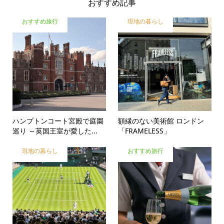
おすすめ記事
おすすめ旅行
現地の暮らし
ハンプトンコート宮殿で庭園
額縁のない美術館 ロンドン
巡り ～英国王室が愛した...
「FRAMELESS」
現地の暮らし
おすすめ旅行