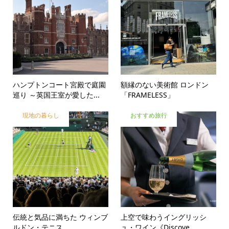
ハンプトンコート宮殿で庭園
額縁のない美術館 ロンドン
巡り ～英国王室が愛した...
「FRAMELESS」
現地の暮らし
おすすめ旅行
伝統と気品に満ちた ウィンブ
上空で味わうイングリッシ
ルドン・テニス
ュ・ワイン《Discove...