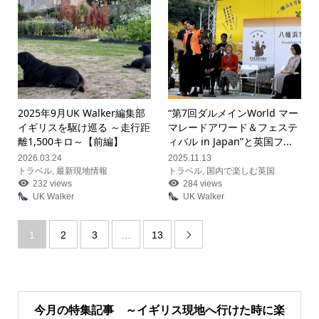
2025年9月UK Walker編集部
“第7回ダルメインWorld マー
イギリスを駆け巡る ～走行距
マレードアワード＆フェステ
離1,500キロ～【前編】
ィバル in Japan”と英国フ...
2026.03.24
2025.11.13
トラベル
,
最新現地情報
トラベル
,
国内で楽しむ英国
232 views
284 views
UK Walker
UK Walker
1
2
3
…
13

今月の特集記事 ～イギリス現地へ行けた時に楽