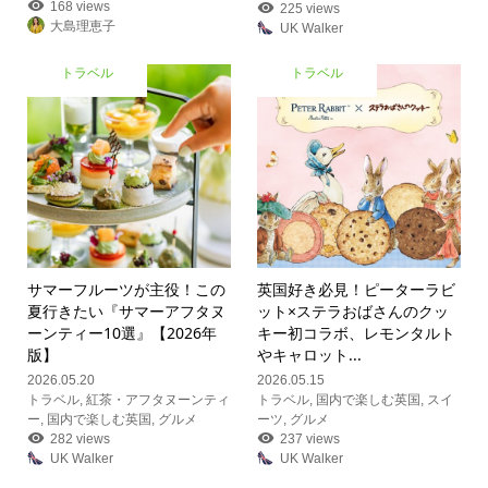
168 views
225 views
大島理恵子
UK Walker
トラベル
トラベル
サマーフルーツが主役！この
英国好き必見！ピーターラビ
夏行きたい『サマーアフタヌ
ット×ステラおばさんのクッ
ーンティー10選』【2026年
キー初コラボ、レモンタルト
版】
やキャロット...
2026.05.20
2026.05.15
トラベル
,
紅茶・アフタヌーンティ
トラベル
,
国内で楽しむ英国
,
スイ
ー
,
国内で楽しむ英国
,
グルメ
ーツ
,
グルメ
282 views
237 views
UK Walker
UK Walker