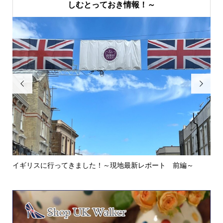
しむとっておき情報！～


イギリスに行ってきました！～現地最新レポート 前編～
英
ウォ.