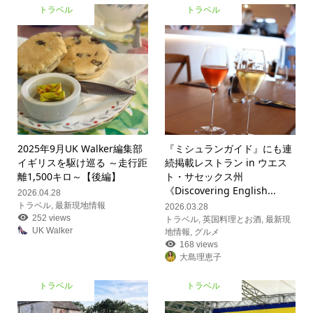
トラベル
トラベル
2025年9月UK Walker編集部
『ミシュランガイド』にも連
イギリスを駆け巡る ～走行距
続掲載レストラン in ウエス
離1,500キロ～【後編】
ト・サセックス州
《Discovering English...
2026.04.28
トラベル
,
最新現地情報
2026.03.28
252 views
トラベル
,
英国料理とお酒
,
最新現
UK Walker
地情報
,
グルメ
168 views
大島理恵子
トラベル
トラベル