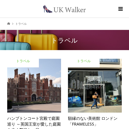
トラベル
トラベル
トラベル
トラベル
ハンプトンコート宮殿で庭園
額縁のない美術館 ロンドン
巡り ～英国王室が愛した庭園
「FRAMELESS」