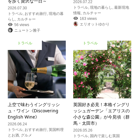
を歩く贅沢な一日～
2026.07.22
トラベル
,
現地の暮らし
,
最新現地
2026.07.30
情報
,
カルチャー
トラベル
,
おすすめ旅行
,
現地の暮
163 views
らし
,
カルチャー
エリオットゆかり
56 views
ニュートン雅子
トラベル
トラベル
上空で味わうイングリッシ
英国好き必見！本格イングリ
ュ・ワイン《Discovering
ッシュガーデン「エアリスの
English Wine》
小さな森公園」が今見頃（群
馬・太田市）
2026.06.24
トラベル
,
おすすめ旅行
,
英国料理
2026.05.26
とお酒
,
グルメ
トラベル
,
国内で楽しむ英国