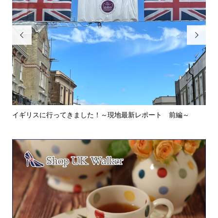


イギリスに行ってきました！～現地最新レポート 前編～
英
ウォ.