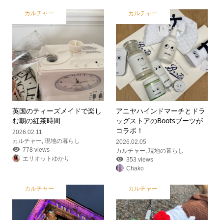
カルチャー
カルチャー
英国のティーズメイドで楽し
アニヤハインドマーチとドラ
む朝の紅茶時間
ッグストアのBootsブーツが
コラボ！
2026.02.11
カルチャー
,
現地の暮らし
2026.02.05
778 views
カルチャー
,
現地の暮らし
エリオットゆかり
353 views
Chako
カルチャー
カルチャー