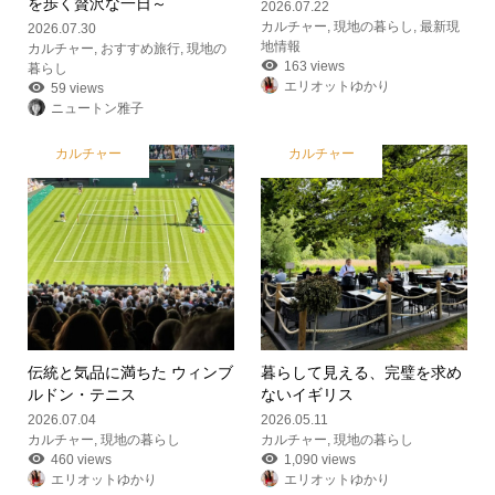
を歩く贅沢な一日～
2026.07.22
カルチャー
,
現地の暮らし
,
最新現
2026.07.30
地情報
カルチャー
,
おすすめ旅行
,
現地の
163 views
暮らし
エリオットゆかり
59 views
ニュートン雅子
カルチャー
カルチャー
伝統と気品に満ちた ウィンブ
暮らして見える、完璧を求め
ルドン・テニス
ないイギリス
2026.07.04
2026.05.11
カルチャー
,
現地の暮らし
カルチャー
,
現地の暮らし
460 views
1,090 views
エリオットゆかり
エリオットゆかり