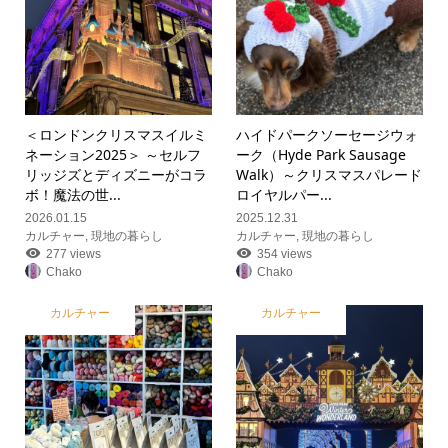
＜ロンドンクリスマスイルミ
ハイドパークソーセージウォ
ネーション2025＞ ～セルフ
ーク（Hyde Park Sausage
リッジズとディズニーがコラ
Walk）～クリスマスパレード
ボ！魔法の世...
ロイヤルパー...
2026.01.15
2025.12.31
カルチャー
,
現地の暮らし
カルチャー
,
現地の暮らし
277 views
354 views
Chako
Chako
カルチャー
カルチャー