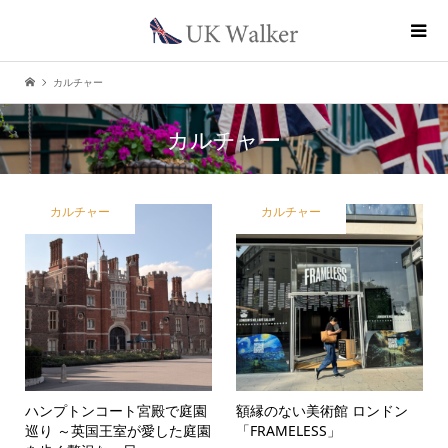
カルチャー
カルチャー
カルチャー
カルチャー
ハンプトンコート宮殿で庭園
額縁のない美術館 ロンドン
巡り ～英国王室が愛した庭園
「FRAMELESS」