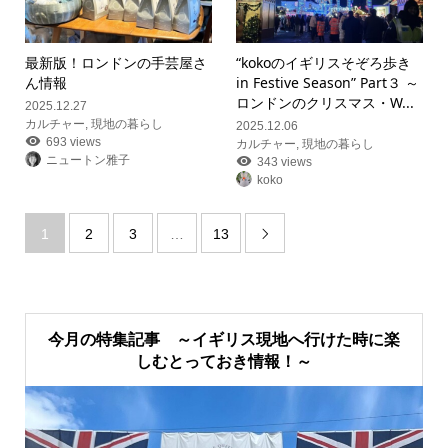
最新版！ロンドンの手芸屋さ
“kokoのイギリスそぞろ歩き
ん情報
in Festive Season” Part３ ～
ロンドンのクリスマス・W...
2025.12.27
カルチャー
,
現地の暮らし
2025.12.06
693 views
カルチャー
,
現地の暮らし
ニュートン雅子
343 views
koko
1
2
3
…
13

今月の特集記事 ～イギリス現地へ行けた時に楽
しむとっておき情報！～