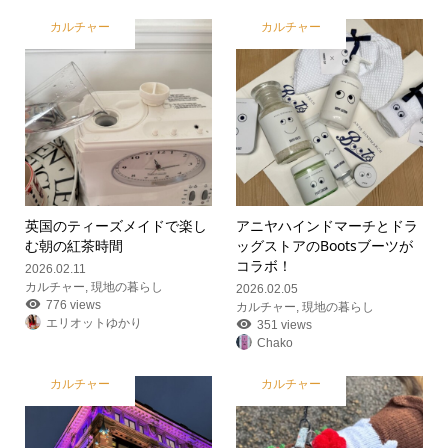
カルチャー
カルチャー
英国のティーズメイドで楽し
アニヤハインドマーチとドラ
む朝の紅茶時間
ッグストアのBootsブーツが
コラボ！
2026.02.11
カルチャー
,
現地の暮らし
2026.02.05
776 views
カルチャー
,
現地の暮らし
エリオットゆかり
351 views
Chako
カルチャー
カルチャー