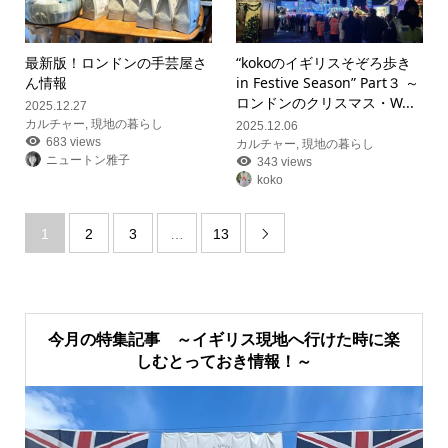
最新版！ロンドンの手芸屋さ
“kokoのイギリスそぞろ歩き
ん情報
in Festive Season” Part３ ～
ロンドンのクリスマス・W...
2025.12.27
カルチャー
,
現地の暮らし
2025.12.06
683 views
カルチャー
,
現地の暮らし
ニュートン雅子
343 views
koko
1
2
3
…
13

今月の特集記事 ～イギリス現地へ行けた時に楽
しむとっておき情報！～