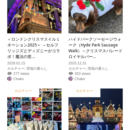
＜ロンドンクリスマスイルミ
ハイドパークソーセージウォ
ネーション2025＞ ～セルフ
ーク（Hyde Park Sausage
リッジズとディズニーがコラ
Walk）～クリスマスパレード
ボ！魔法の世...
ロイヤルパー...
2026.01.15
2025.12.31
カルチャー
,
現地の暮らし
カルチャー
,
現地の暮らし
277 views
353 views
Chako
Chako
カルチャー
カルチャー