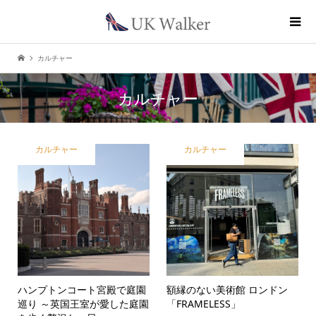
カルチャー
カルチャー
カルチャー
カルチャー
ハンプトンコート宮殿で庭園
額縁のない美術館 ロンドン
巡り ～英国王室が愛した庭園
「FRAMELESS」