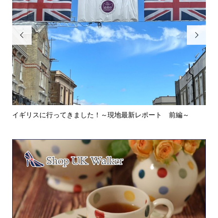


イギリスに行ってきました！～現地最新レポート 前編～
英
ウォ.