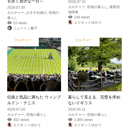
を歩く贅沢な一日～
2026.07.22
カルチャー
,
現地の暮らし
,
最新現
2026.07.30
地情報
カルチャー
,
おすすめ旅行
,
現地の
149 views
暮らし
エリオットゆかり
52 views
ニュートン雅子
カルチャー
カルチャー
伝統と気品に満ちた ウィンブ
暮らして見える、完璧を求め
ルドン・テニス
ないイギリス
2026.07.04
2026.05.11
カルチャー
,
現地の暮らし
カルチャー
,
現地の暮らし
452 views
1,084 views
エリオットゆかり
エリオットゆかり