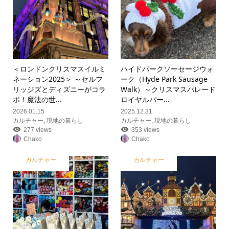
＜ロンドンクリスマスイルミ
ハイドパークソーセージウォ
ネーション2025＞ ～セルフ
ーク（Hyde Park Sausage
リッジズとディズニーがコラ
Walk）～クリスマスパレード
ボ！魔法の世...
ロイヤルパー...
2026.01.15
2025.12.31
カルチャー
,
現地の暮らし
カルチャー
,
現地の暮らし
277 views
353 views
Chako
Chako
カルチャー
カルチャー