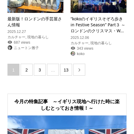
最新版！ロンドンの手芸屋さ
“kokoのイギリスそぞろ歩き
ん情報
in Festive Season” Part３ ～
ロンドンのクリスマス・W...
2025.12.27
カルチャー
,
現地の暮らし
2025.12.06
687 views
カルチャー
,
現地の暮らし
ニュートン雅子
343 views
koko
1
2
3
…
13

今月の特集記事 ～イギリス現地へ行けた時に楽
しむとっておき情報！～