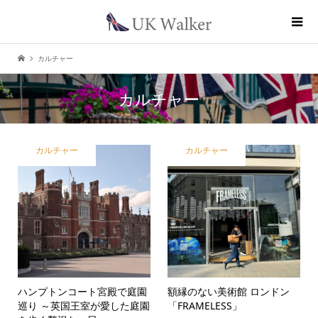
カルチャー
カルチャー
カルチャー
カルチャー
ハンプトンコート宮殿で庭園
額縁のない美術館 ロンドン
巡り ～英国王室が愛した庭園
「FRAMELESS」