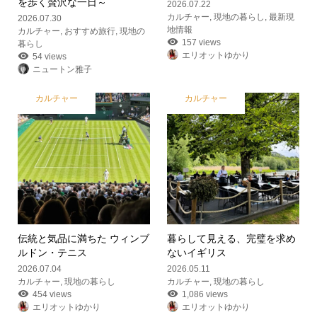
を歩く贅沢な一日～
2026.07.22
カルチャー
,
現地の暮らし
,
最新現
2026.07.30
地情報
カルチャー
,
おすすめ旅行
,
現地の
157 views
暮らし
エリオットゆかり
54 views
ニュートン雅子
カルチャー
カルチャー
伝統と気品に満ちた ウィンブ
暮らして見える、完璧を求め
ルドン・テニス
ないイギリス
2026.07.04
2026.05.11
カルチャー
,
現地の暮らし
カルチャー
,
現地の暮らし
454 views
1,086 views
エリオットゆかり
エリオットゆかり