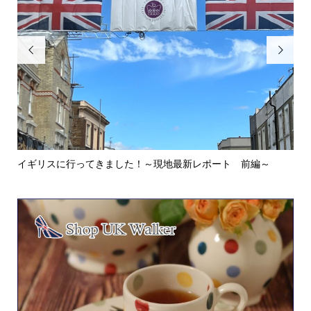


イギリスに行ってきました！～現地最新レポート 前編～
英
ウォ.