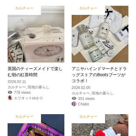
カルチャー
カルチャー
英国のティーズメイドで楽し
アニヤハインドマーチとドラ
む朝の紅茶時間
ッグストアのBootsブーツが
コラボ！
2026.02.11
カルチャー
,
現地の暮らし
2026.02.05
776 views
カルチャー
,
現地の暮らし
エリオットゆかり
351 views
Chako
カルチャー
カルチャー