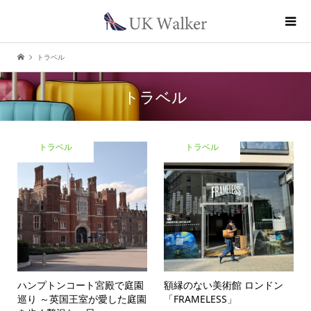
トラベル
トラベル
トラベル
トラベル
ハンプトンコート宮殿で庭園
額縁のない美術館 ロンドン
巡り ～英国王室が愛した庭園
「FRAMELESS」