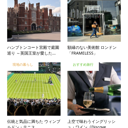
ハンプトンコート宮殿で庭園
額縁のない美術館 ロンドン
巡り ～英国王室が愛した...
「FRAMELESS」
現地の暮らし
おすすめ旅行
伝統と気品に満ちた ウィンブ
上空で味わうイングリッシ
ルドン・テニス
ュ・ワイン《Discove...