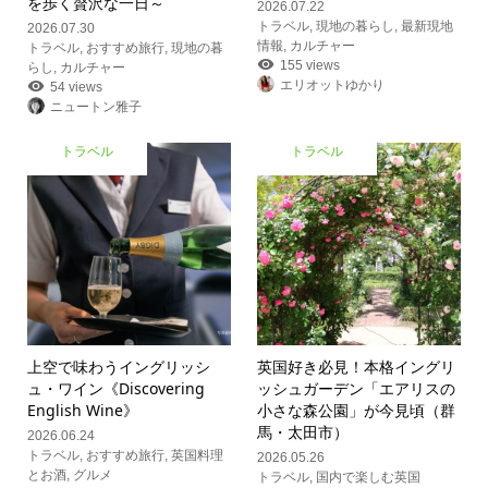
を歩く贅沢な一日～
2026.07.22
トラベル
,
現地の暮らし
,
最新現地
2026.07.30
情報
,
カルチャー
トラベル
,
おすすめ旅行
,
現地の暮
155 views
らし
,
カルチャー
エリオットゆかり
54 views
ニュートン雅子
トラベル
トラベル
上空で味わうイングリッシ
英国好き必見！本格イングリ
ュ・ワイン《Discovering
ッシュガーデン「エアリスの
English Wine》
小さな森公園」が今見頃（群
馬・太田市）
2026.06.24
トラベル
,
おすすめ旅行
,
英国料理
2026.05.26
とお酒
,
グルメ
トラベル
,
国内で楽しむ英国