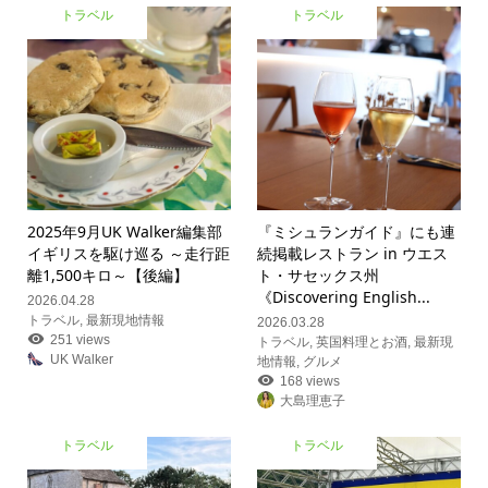
トラベル
トラベル
2025年9月UK Walker編集部
『ミシュランガイド』にも連
イギリスを駆け巡る ～走行距
続掲載レストラン in ウエス
離1,500キロ～【後編】
ト・サセックス州
《Discovering English...
2026.04.28
トラベル
,
最新現地情報
2026.03.28
251 views
トラベル
,
英国料理とお酒
,
最新現
UK Walker
地情報
,
グルメ
168 views
大島理恵子
トラベル
トラベル