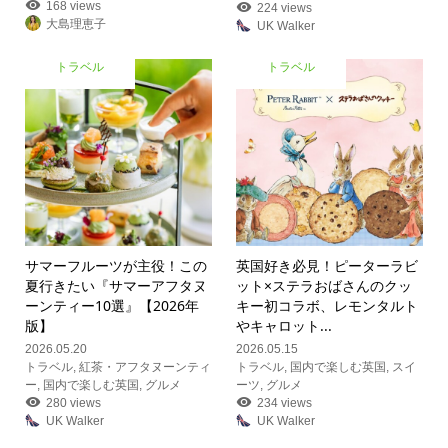
168 views
224 views
大島理恵子
UK Walker
トラベル
トラベル
サマーフルーツが主役！この
英国好き必見！ピーターラビ
夏行きたい『サマーアフタヌ
ット×ステラおばさんのクッ
ーンティー10選』【2026年
キー初コラボ、レモンタルト
版】
やキャロット...
2026.05.20
2026.05.15
トラベル
,
紅茶・アフタヌーンティ
トラベル
,
国内で楽しむ英国
,
スイ
ー
,
国内で楽しむ英国
,
グルメ
ーツ
,
グルメ
280 views
234 views
UK Walker
UK Walker