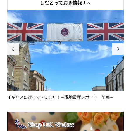
しむとっておき情報！～


イギリスに行ってきました！～現地最新レポート 前編～
英
ウォ.