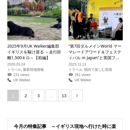
2025年9月UK Walker編集部
“第7回ダルメインWorld マー
イギリスを駆け巡る ～走行距
マレードアワード＆フェステ
離1,500キロ～【前編】
ィバル in Japan”と英国フ...
2026.03.24
2025.11.13
トラベル
,
最新現地情報
トラベル
,
国内で楽しむ英国
231 views
281 views
UK Walker
UK Walker
1
2
3
…
13

今月の特集記事 ～イギリス現地へ行けた時に楽