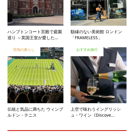
ハンプトンコート宮殿で庭園
額縁のない美術館 ロンドン
巡り ～英国王室が愛した...
「FRAMELESS」
現地の暮らし
おすすめ旅行
伝統と気品に満ちた ウィンブ
上空で味わうイングリッシ
ルドン・テニス
ュ・ワイン《Discove...