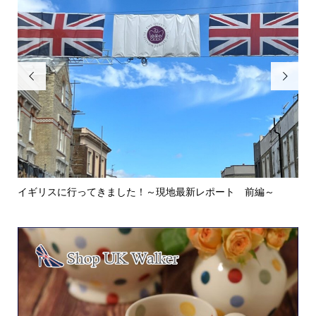


イギリスに行ってきました！～現地最新レポート 前編～
英
ウォ.