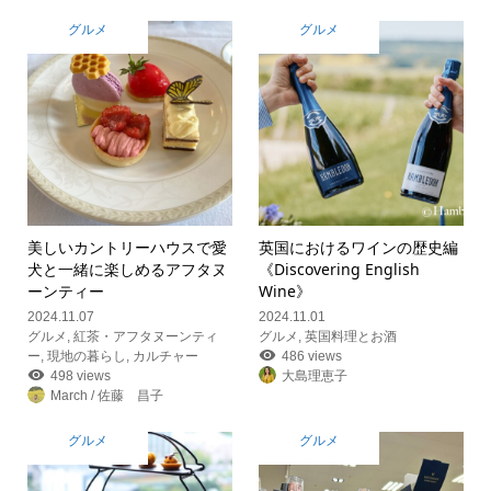
グルメ
グルメ
美しいカントリーハウスで愛
英国におけるワインの歴史編
犬と一緒に楽しめるアフタヌ
《Discovering English
ーンティー
Wine》
2024.11.07
2024.11.01
グルメ
,
紅茶・アフタヌーンティ
グルメ
,
英国料理とお酒
ー
,
現地の暮らし
,
カルチャー
486 views
498 views
大島理恵子
March / 佐藤 昌子
グルメ
グルメ