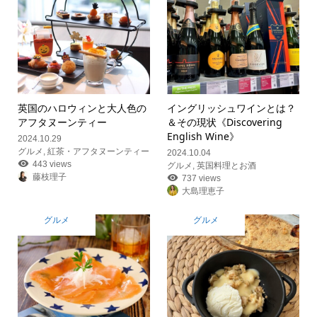
英国のハロウィンと大人色の
イングリッシュワインとは？
アフタヌーンティー
＆その現状《Discovering
English Wine》
2024.10.29
グルメ
,
紅茶・アフタヌーンティー
2024.10.04
443 views
グルメ
,
英国料理とお酒
藤枝理子
737 views
大島理恵子
グルメ
グルメ