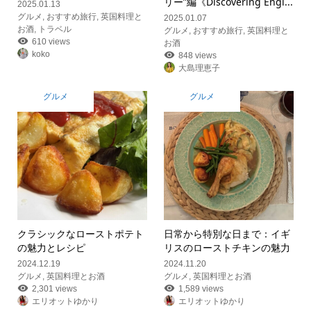
リー”編《Discovering Engl...
2025.01.13
グルメ
,
おすすめ旅行
,
英国料理と
2025.01.07
お酒
,
トラベル
グルメ
,
おすすめ旅行
,
英国料理と
610 views
お酒
koko
848 views
大島理恵子
グルメ
グルメ
クラシックなローストポテト
日常から特別な日まで：イギ
の魅力とレシピ
リスのローストチキンの魅力
2024.12.19
2024.11.20
グルメ
,
英国料理とお酒
グルメ
,
英国料理とお酒
2,301 views
1,589 views
エリオットゆかり
エリオットゆかり