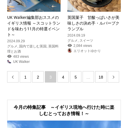
UK Walker編集部おススメの
英国菓子 甘酸っぱいさが美
イギリス情報 ～スコットラン
味しさの決め手・ルバーブク
ドを味わう11月の特選イベン
ランブル
ト～
2024.09.19
グルメ
,
スイーツ
2024.09.29
2,084 views
グルメ
,
国内で楽しむ英国
,
英国料
エリオットゆかり
理とお酒
483 views
UK Walker
1
2
3
4
5
…
18


今月の特集記事 ～イギリス現地へ行けた時に楽
しむとっておき情報！～