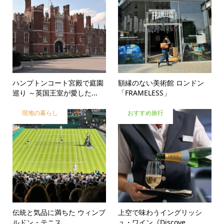
ハンプトンコート宮殿で庭園
額縁のない美術館 ロンドン
巡り ～英国王室が愛した...
「FRAMELESS」
現地の暮らし
おすすめ旅行
伝統と気品に満ちた ウィンブ
上空で味わうイングリッシ
ルドン・テニス
ュ・ワイン《Discove...