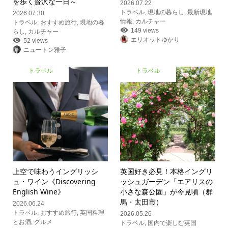
を歩く贅沢な一日～
2026.07.22
トラベル
,
現地の暮らし
,
最新現地
2026.07.30
情報
,
カルチャー
トラベル
,
おすすめ旅行
,
現地の暮
149 views
らし
,
カルチャー
エリオットゆかり
52 views
ニュートン雅子
トラベル
トラベル
上空で味わうイングリッシ
英国好き必見！本格イングリ
ュ・ワイン《Discovering
ッシュガーデン「エアリスの
English Wine》
小さな森公園」が今見頃（群
馬・太田市）
2026.06.24
トラベル
,
おすすめ旅行
,
英国料理
2026.05.26
とお酒
,
グルメ
トラベル
,
国内で楽しむ英国