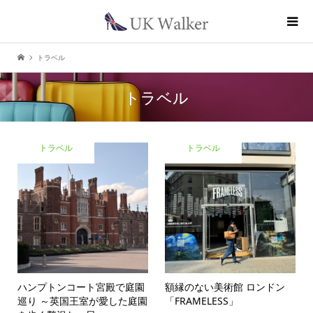
トラベル
トラベル
トラベル
トラベル
ハンプトンコート宮殿で庭園
額縁のない美術館 ロンドン
巡り ～英国王室が愛した庭園
「FRAMELESS」