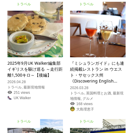
トラベル
トラベル
2025年9月UK Walker編集部
『ミシュランガイド』にも連
イギリスを駆け巡る ～走行距
続掲載レストラン in ウエス
離1,500キロ～【後編】
ト・サセックス州
《Discovering English...
2026.04.28
トラベル
,
最新現地情報
2026.03.28
251 views
トラベル
,
英国料理とお酒
,
最新現
UK Walker
地情報
,
グルメ
168 views
大島理恵子
トラベル
トラベル