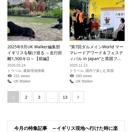
2025年9月UK Walker編集部
“第7回ダルメインWorld マー
イギリスを駆け巡る ～走行距
マレードアワード＆フェステ
離1,500キロ～【前編】
ィバル in Japan”と英国フ...
2026.03.24
2025.11.13
トラベル
,
最新現地情報
トラベル
,
国内で楽しむ英国
231 views
280 views
UK Walker
UK Walker
1
2
3
…
13

今月の特集記事 ～イギリス現地へ行けた時に楽