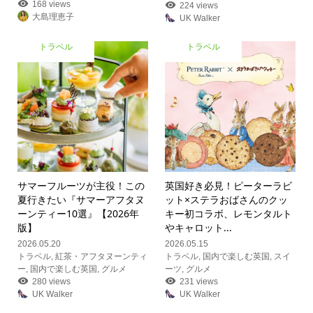
168 views
224 views
大島理恵子
UK Walker
トラベル
トラベル
サマーフルーツが主役！この
英国好き必見！ピーターラビ
夏行きたい『サマーアフタヌ
ット×ステラおばさんのクッ
ーンティー10選』【2026年
キー初コラボ、レモンタルト
版】
やキャロット...
2026.05.20
2026.05.15
トラベル
,
紅茶・アフタヌーンティ
トラベル
,
国内で楽しむ英国
,
スイ
ー
,
国内で楽しむ英国
,
グルメ
ーツ
,
グルメ
280 views
231 views
UK Walker
UK Walker