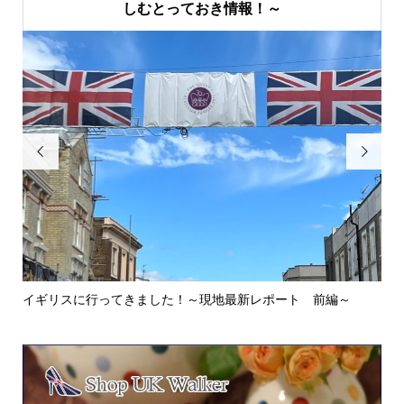
しむとっておき情報！～


イギリスに行ってきました！～現地最新レポート 前編～
英
ウォ.