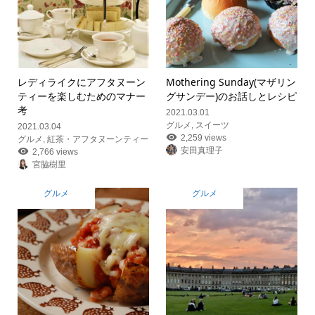
レディライクにアフタヌーン
Mothering Sunday(マザリン
ティーを楽しむためのマナー
グサンデー)のお話しとレシピ
考
2021.03.01
グルメ
,
スイーツ
2021.03.04
2,259 views
グルメ
,
紅茶・アフタヌーンティー
安田真理子
2,766 views
宮脇樹里
グルメ
グルメ