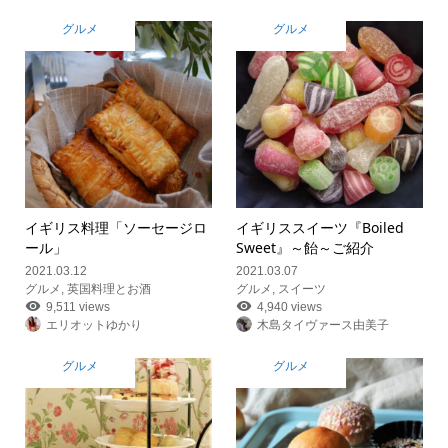
グルメ
グルメ
イギリス料理「ソーセージロ
イギリススイーツ『Boiled
ール」
Sweet』～飴～ご紹介
2021.03.12
2021.03.07
グルメ
,
英国料理とお酒
グルメ
,
スイーツ
9,511 views
4,940 views
エリオットゆかり
木島タイヴァース由美子
グルメ
グルメ