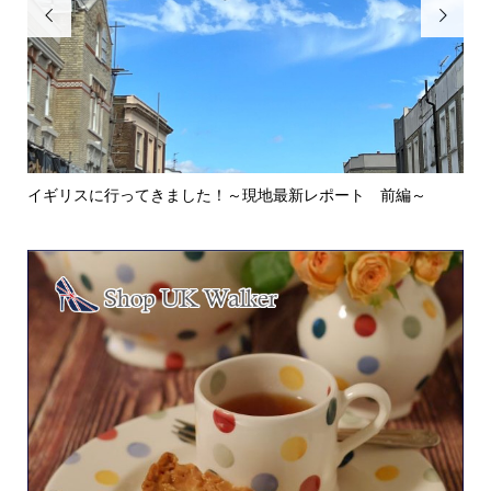


イギリスに行ってきました！～現地最新レポート 前編～
英
ウォ.