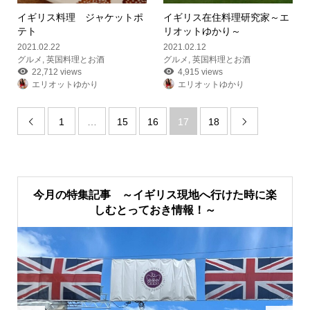
イギリス料理 ジャケットポ
イギリス在住料理研究家
～エ
テト
リオットゆかり～
2021.02.22
2021.02.12
グルメ
,
英国料理とお酒
グルメ
,
英国料理とお酒
22,712 views
4,915 views
エリオットゆかり
エリオットゆかり
1
…
15
16
17
18


今月の特集記事 ～イギリス現地へ行けた時に楽
しむとっておき情報！～