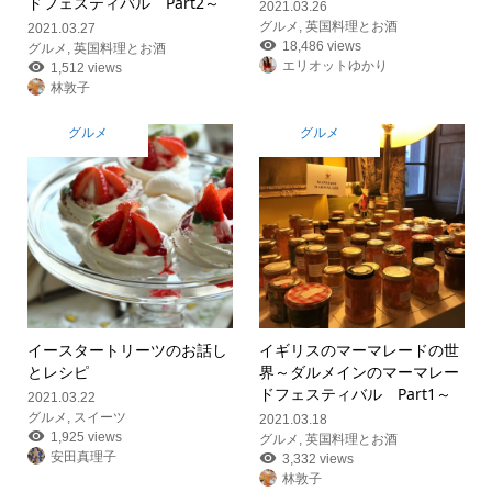
ドフェスティバル Part2～
2021.03.26
グルメ
,
英国料理とお酒
2021.03.27
18,486 views
グルメ
,
英国料理とお酒
エリオットゆかり
1,512 views
林敦子
グルメ
グルメ
イースタートリーツのお話し
イギリスのマーマレードの世
とレシピ
界
～ダルメインのマーマレー
ドフェスティバル Part1～
2021.03.22
グルメ
,
スイーツ
2021.03.18
1,925 views
グルメ
,
英国料理とお酒
安田真理子
3,332 views
林敦子