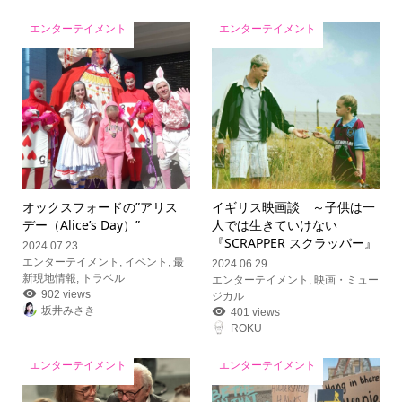
エンターテイメント
エンターテイメント
オックスフォードの”アリス
イギリス映画談 ～子供は一
デー（Alice’s Day）”
人では生きていけない
『SCRAPPER スクラッパー』
2024.07.23
エンターテイメント
,
イベント
,
最
2024.06.29
新現地情報
,
トラベル
エンターテイメント
,
映画・ミュー
902 views
ジカル
坂井みさき
401 views
ROKU
エンターテイメント
エンターテイメント