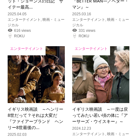
ット・ジョーンズの日記 サ
『BETTER MAN―／ベター・
イテー最高...
マン』～
2025.04.05
2025.03.16
エンターテイメント
,
映画・ミュー
エンターテイメント
,
映画・ミュー
ジカル
ジカル
616 views
331 views
ROKU
ROKU
エンターテイメント
エンターテイメント
イギリス映画談 ～ヘンリー
イギリス映画談 ～一度は戻
8世だって？それは大変だ
ってみたい若い頃の体に『ア
『ファイアーブランド ヘン
ーサーズ・ウイスキー』～
リー8世最後の...
2024.12.23
エンターテイメント
,
映画・ミュー
2025.02.03