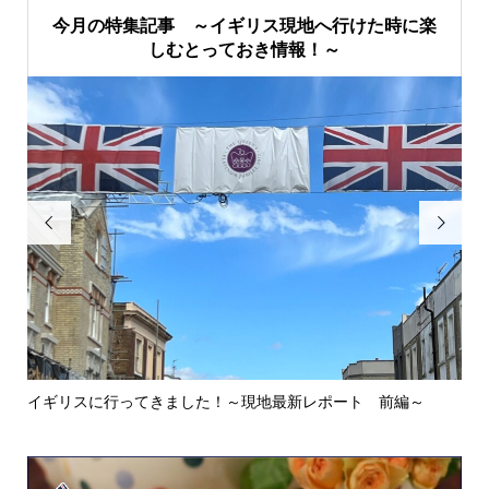
今月の特集記事 ～イギリス現地へ行けた時に楽
しむとっておき情報！～


イギリスに行ってきました！～現地最新レポート 前編～
英
ウォ.