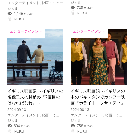
ジカル
エンターテイメント
,
映画・ミュー
735 views
ジカル
ROKU
1,149 views
ROKU
エンターテイメント
エンターテイメント
イギリス映画談 ～イギリスの
イギリス映画談～イギリスの
名優二人の見納め『2度目の
中のパキスタンでカンフー映
はなればなれ』～
画『ポライト・ソサエティ』
2024.09.13
2024.08.13
エンターテイメント
,
映画・ミュー
エンターテイメント
,
映画・ミュー
ジカル
ジカル
604 views
758 views
ROKU
ROKU