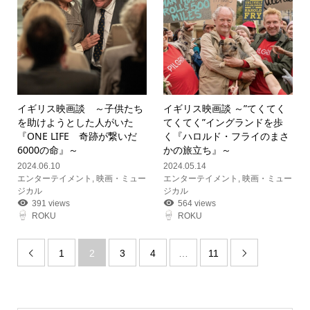
イギリス映画談 ～子供たち
イギリス映画談 ～”てくてく
を助けようとした人がいた
てくてく”イングランドを歩
『ONE LIFE 奇跡が繋いだ
く『ハロルド・フライのまさ
6000の命』～
かの旅立ち』～
2024.06.10
2024.05.14
エンターテイメント
,
映画・ミュー
エンターテイメント
,
映画・ミュー
ジカル
ジカル
391 views
564 views
ROKU
ROKU
1
2
3
4
…
11

