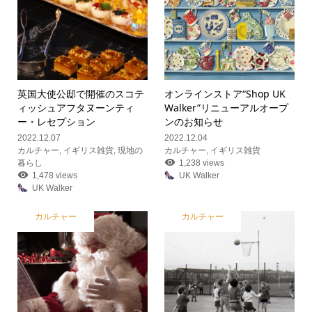
英国大使公邸で開催のスコテ
オンラインストア“Shop UK
ィッシュアフタヌーンティ
Walker”リニューアルオープ
ー・レセプション
ンのお知らせ
2022.12.07
2022.12.04
カルチャー
,
イギリス雑貨
,
現地の
カルチャー
,
イギリス雑貨
暮らし
1,238 views
1,478 views
UK Walker
UK Walker
カルチャー
カルチャー