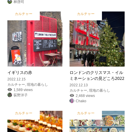
林啓司
カルチャー
カルチャー
イギリスの赤
ロンドンのクリスマス・イル
ミネーションの見どころ2022
2022.12.15
カルチャー
,
現地の暮らし
2022.12.13
1,589 views
カルチャー
,
現地の暮らし
荻野洋子
2,468 views
Chako
カルチャー
カルチャー