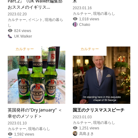
Part.2』《UK Walker編集部
木
おススメのイギリス...
2023.01.16
カルチャー
,
現地の暮らし
2023.02.20
1,018 views
カルチャー
,
イベント
,
現地の暮ら
Chako
し
824 views
UK Walker
カルチャー
カルチャー
英国発祥の”Dry January” ＜
国王のクリスマススピーチ
幸せのメソッド＞
2023.01.03
カルチャー
,
現地の暮らし
2023.01.10
1,251 views
カルチャー
,
現地の暮らし
高島まき
1,592 views