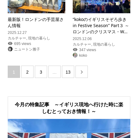
最新版！ロンドンの手芸屋さ
“kokoのイギリスそぞろ歩き
ん情報
in Festive Season” Part３ ～
ロンドンのクリスマス・W...
2025.12.27
カルチャー
,
現地の暮らし
2025.12.06
695 views
カルチャー
,
現地の暮らし
ニュートン雅子
347 views
koko
1
2
3
…
13

今月の特集記事 ～イギリス現地へ行けた時に楽
しむとっておき情報！～