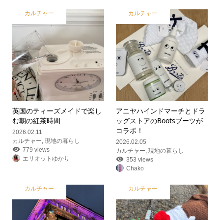
カルチャー
カルチャー
英国のティーズメイドで楽し
アニヤハインドマーチとドラ
む朝の紅茶時間
ッグストアのBootsブーツが
コラボ！
2026.02.11
カルチャー
,
現地の暮らし
2026.02.05
779 views
カルチャー
,
現地の暮らし
エリオットゆかり
353 views
Chako
カルチャー
カルチャー