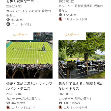
を歩く贅沢な一日～
2026.07.22
カルチャー
,
最新現地情報
,
現地の
2026.07.30
暮らし
カルチャー
,
おすすめ旅行
,
現地の
172 views
暮らし
エリオットゆかり
61 views
ニュートン雅子
カルチャー
カルチャー
伝統と気品に満ちた ウィンブ
暮らして見える、完璧を求め
ルドン・テニス
ないイギリス
2026.07.04
2026.05.11
カルチャー
,
現地の暮らし
カルチャー
,
現地の暮らし
462 views
1,095 views
エリオットゆかり
エリオットゆかり