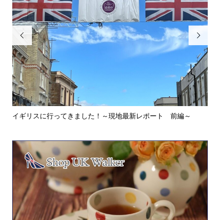


イギリスに行ってきました！～現地最新レポート 前編～
英
ウォ.