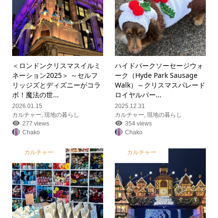
＜ロンドンクリスマスイルミ
ハイドパークソーセージウォ
ネーション2025＞ ～セルフ
ーク（Hyde Park Sausage
リッジズとディズニーがコラ
Walk）～クリスマスパレード
ボ！魔法の世...
ロイヤルパー...
2026.01.15
2025.12.31
カルチャー
,
現地の暮らし
カルチャー
,
現地の暮らし
277 views
354 views
Chako
Chako
カルチャー
カルチャー