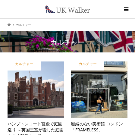
カルチャー
カルチャー
カルチャー
カルチャー
ハンプトンコート宮殿で庭園
額縁のない美術館 ロンドン
巡り ～英国王室が愛した庭園
「FRAMELESS」