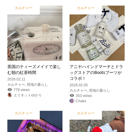
カルチャー
カルチャー
英国のティーズメイドで楽し
アニヤハインドマーチとドラ
む朝の紅茶時間
ッグストアのBootsブーツが
コラボ！
2026.02.11
カルチャー
,
現地の暮らし
2026.02.05
779 views
カルチャー
,
現地の暮らし
エリオットゆかり
353 views
Chako
カルチャー
カルチャー