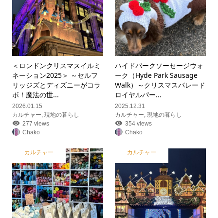
＜ロンドンクリスマスイルミ
ハイドパークソーセージウォ
ネーション2025＞ ～セルフ
ーク（Hyde Park Sausage
リッジズとディズニーがコラ
Walk）～クリスマスパレード
ボ！魔法の世...
ロイヤルパー...
2026.01.15
2025.12.31
カルチャー
,
現地の暮らし
カルチャー
,
現地の暮らし
277 views
354 views
Chako
Chako
カルチャー
カルチャー