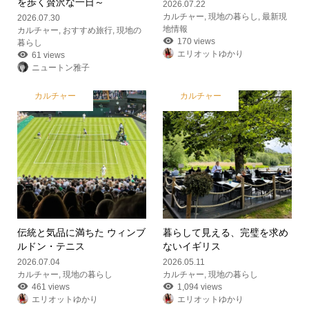
を歩く贅沢な一日～
2026.07.22
カルチャー
,
現地の暮らし
,
最新現
2026.07.30
地情報
カルチャー
,
おすすめ旅行
,
現地の
170 views
暮らし
エリオットゆかり
61 views
ニュートン雅子
カルチャー
カルチャー
伝統と気品に満ちた ウィンブ
暮らして見える、完璧を求め
ルドン・テニス
ないイギリス
2026.07.04
2026.05.11
カルチャー
,
現地の暮らし
カルチャー
,
現地の暮らし
461 views
1,094 views
エリオットゆかり
エリオットゆかり