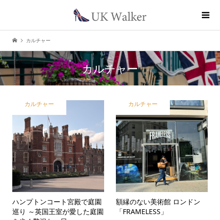
カルチャー
カルチャー
カルチャー
カルチャー
ハンプトンコート宮殿で庭園
額縁のない美術館 ロンドン
巡り ～英国王室が愛した庭園
「FRAMELESS」