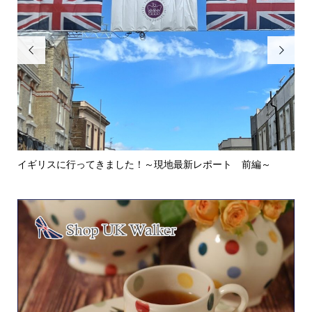


イギリスに行ってきました！～現地最新レポート 前編～
英
ウォ.