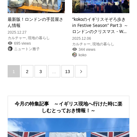
最新版！ロンドンの手芸屋さ
“kokoのイギリスそぞろ歩き
ん情報
in Festive Season” Part３ ～
ロンドンのクリスマス・W...
2025.12.27
カルチャー
,
現地の暮らし
2025.12.06
695 views
カルチャー
,
現地の暮らし
ニュートン雅子
344 views
koko
1
2
3
…
13

今月の特集記事 ～イギリス現地へ行けた時に楽
しむとっておき情報！～