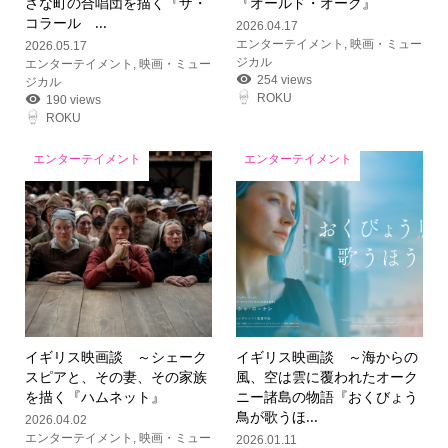
さな町の合唱団を描く『ザ・
『オールド・オーク』
コラール ...
2026.04.17
エンターテイメント
,
映画・ミュー
2026.05.17
ジカル
エンターテイメント
,
映画・ミュー
254 views
ジカル
ROKU
190 views
ROKU
エンターテイメント
エンターテイメント
イギリス映画談 ～シェーク
イギリス映画談 ～海からの
スピアと、その妻、その家族
風、空は雲に覆われたオーク
を描く『ハムネット』
ニー諸島の物語『おくびょう
鳥が歌うほ...
2026.04.02
エンターテイメント
,
映画・ミュー
2026.01.11