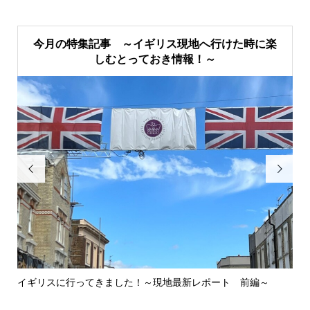
今月の特集記事 ～イギリス現地へ行けた時に楽
しむとっておき情報！～


イギリスに行ってきました！～現地最新レポート 前編～
英
ウォ.