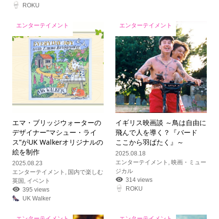
ROKU
エンターテイメント
エンターテイメント
エマ・ブリッジウォーターの
イギリス映画談 ～鳥は自由に
デザイナー“マシュー・ライ
飛んで人を導く？『バード
ス”がUK Walkerオリジナルの
ここから羽ばたく』～
絵を制作
2025.08.18
エンターテイメント
,
映画・ミュー
2025.08.23
ジカル
エンターテイメント
,
国内で楽しむ
314 views
英国
,
イベント
ROKU
395 views
UK Walker
エンターテイメント
エンターテイメント