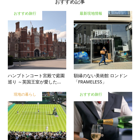
おすすめ記事
おすすめ旅行
最新現地情報
ハンプトンコート宮殿で庭園
額縁のない美術館 ロンドン
巡り ～英国王室が愛した...
「FRAMELESS」
現地の暮らし
おすすめ旅行