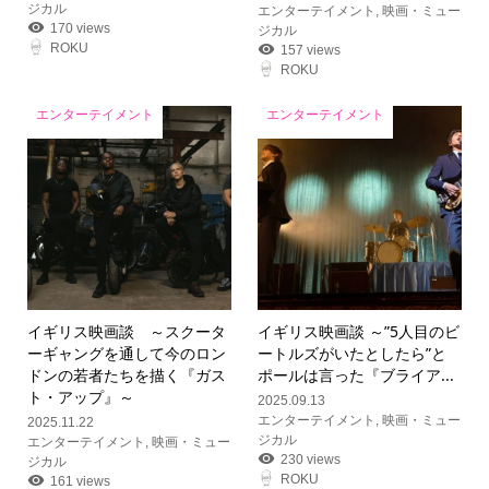
ジカル
エンターテイメント
,
映画・ミュー
170 views
ジカル
ROKU
157 views
ROKU
エンターテイメント
エンターテイメント
イギリス映画談 ～スクータ
イギリス映画談 ～”5人目のビ
ーギャングを通して今のロン
ートルズがいたとしたら”と
ドンの若者たちを描く『ガス
ポールは言った『ブライア...
ト・アップ』～
2025.09.13
エンターテイメント
,
映画・ミュー
2025.11.22
ジカル
エンターテイメント
,
映画・ミュー
230 views
ジカル
ROKU
161 views