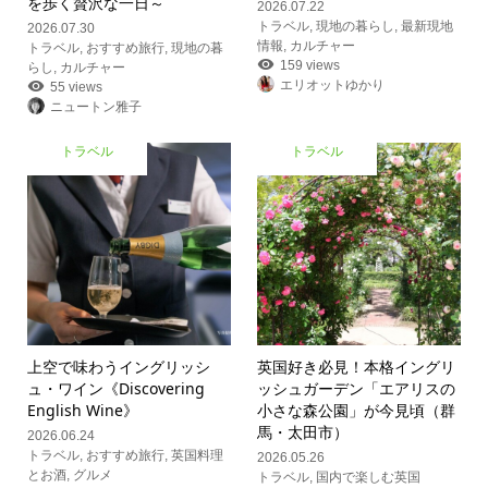
を歩く贅沢な一日～
2026.07.22
トラベル
,
現地の暮らし
,
最新現地
2026.07.30
情報
,
カルチャー
トラベル
,
おすすめ旅行
,
現地の暮
159 views
らし
,
カルチャー
エリオットゆかり
55 views
ニュートン雅子
トラベル
トラベル
上空で味わうイングリッシ
英国好き必見！本格イングリ
ュ・ワイン《Discovering
ッシュガーデン「エアリスの
English Wine》
小さな森公園」が今見頃（群
馬・太田市）
2026.06.24
トラベル
,
おすすめ旅行
,
英国料理
2026.05.26
とお酒
,
グルメ
トラベル
,
国内で楽しむ英国