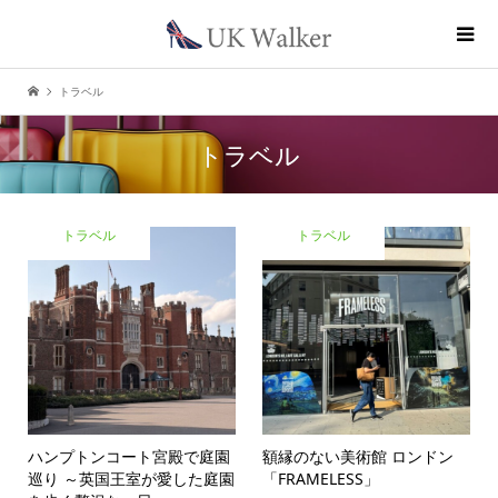
トラベル
トラベル
トラベル
トラベル
ハンプトンコート宮殿で庭園
額縁のない美術館 ロンドン
巡り ～英国王室が愛した庭園
「FRAMELESS」