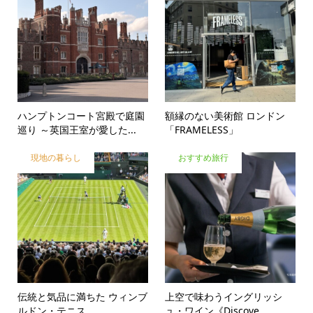
ハンプトンコート宮殿で庭園
額縁のない美術館 ロンドン
巡り ～英国王室が愛した...
「FRAMELESS」
現地の暮らし
おすすめ旅行
伝統と気品に満ちた ウィンブ
上空で味わうイングリッシ
ルドン・テニス
ュ・ワイン《Discove...