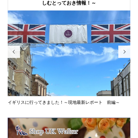
しむとっておき情報！～


イギリスに行ってきました！～現地最新レポート 前編～
英
ウォ.