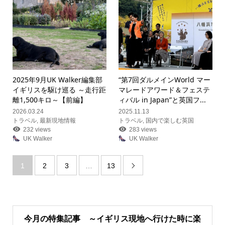
2025年9月UK Walker編集部
“第7回ダルメインWorld マー
イギリスを駆け巡る ～走行距
マレードアワード＆フェステ
離1,500キロ～【前編】
ィバル in Japan”と英国フ...
2026.03.24
2025.11.13
トラベル
,
最新現地情報
トラベル
,
国内で楽しむ英国
232 views
283 views
UK Walker
UK Walker
1
2
3
…
13

今月の特集記事 ～イギリス現地へ行けた時に楽