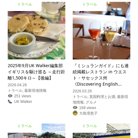
トラベル
トラベル
2025年9月UK Walker編集部
『ミシュランガイド』にも連
イギリスを駆け巡る ～走行距
続掲載レストラン in ウエス
離1,500キロ～【後編】
ト・サセックス州
《Discovering English...
2026.04.28
トラベル
,
最新現地情報
2026.03.28
251 views
トラベル
,
英国料理とお酒
,
最新現
UK Walker
地情報
,
グルメ
168 views
大島理恵子
トラベル
トラベル