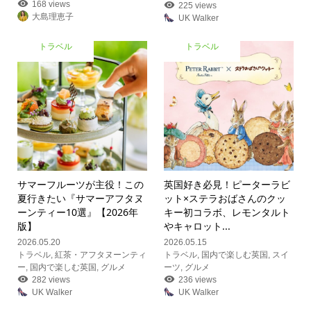
168 views
225 views
大島理恵子
UK Walker
トラベル
トラベル
サマーフルーツが主役！この
英国好き必見！ピーターラビ
夏行きたい『サマーアフタヌ
ット×ステラおばさんのクッ
ーンティー10選』【2026年
キー初コラボ、レモンタルト
版】
やキャロット...
2026.05.20
2026.05.15
トラベル
,
紅茶・アフタヌーンティ
トラベル
,
国内で楽しむ英国
,
スイ
ー
,
国内で楽しむ英国
,
グルメ
ーツ
,
グルメ
282 views
236 views
UK Walker
UK Walker