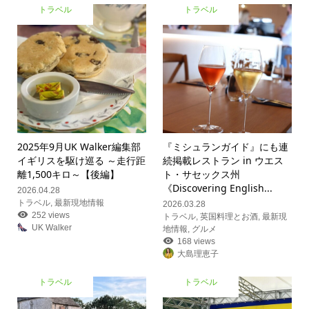
トラベル
トラベル
2025年9月UK Walker編集部
『ミシュランガイド』にも連
イギリスを駆け巡る ～走行距
続掲載レストラン in ウエス
離1,500キロ～【後編】
ト・サセックス州
《Discovering English...
2026.04.28
トラベル
,
最新現地情報
2026.03.28
252 views
トラベル
,
英国料理とお酒
,
最新現
UK Walker
地情報
,
グルメ
168 views
大島理恵子
トラベル
トラベル