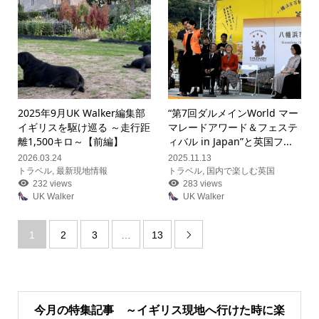
2025年9月UK Walker編集部
“第7回ダルメインWorld マー
イギリスを駆け巡る ～走行距
マレードアワード＆フェステ
離1,500キロ～【前編】
ィバル in Japan”と英国フ...
2026.03.24
2025.11.13
トラベル
,
最新現地情報
トラベル
,
国内で楽しむ英国
232 views
283 views
UK Walker
UK Walker
1
2
3
…
13

今月の特集記事 ～イギリス現地へ行けた時に楽