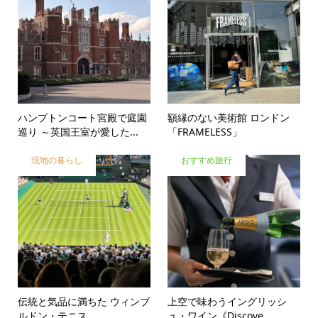
ハンプトンコート宮殿で庭園
額縁のない美術館 ロンドン
巡り ～英国王室が愛した...
「FRAMELESS」
現地の暮らし
おすすめ旅行
伝統と気品に満ちた ウィンブ
上空で味わうイングリッシ
ルドン・テニス
ュ・ワイン《Discove...