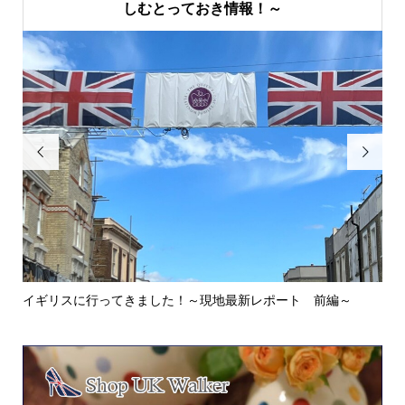
しむとっておき情報！～


イギリスに行ってきました！～現地最新レポート 前編～
英
ウォ.