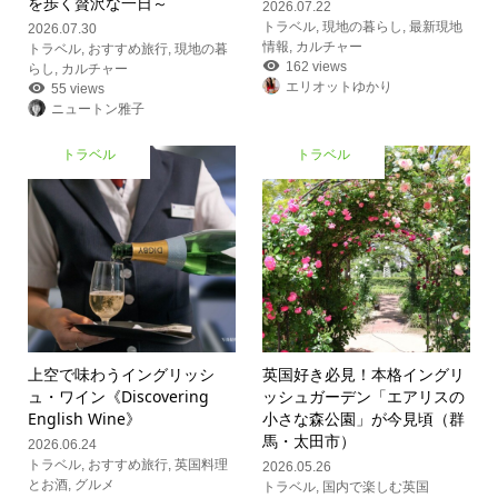
を歩く贅沢な一日～
2026.07.22
トラベル
,
現地の暮らし
,
最新現地
2026.07.30
情報
,
カルチャー
トラベル
,
おすすめ旅行
,
現地の暮
162 views
らし
,
カルチャー
エリオットゆかり
55 views
ニュートン雅子
トラベル
トラベル
上空で味わうイングリッシ
英国好き必見！本格イングリ
ュ・ワイン《Discovering
ッシュガーデン「エアリスの
English Wine》
小さな森公園」が今見頃（群
馬・太田市）
2026.06.24
トラベル
,
おすすめ旅行
,
英国料理
2026.05.26
とお酒
,
グルメ
トラベル
,
国内で楽しむ英国