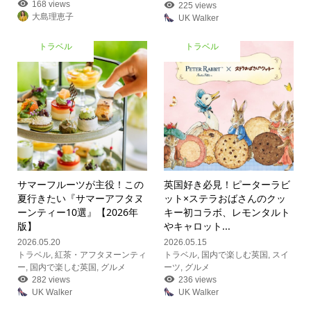
168 views
225 views
大島理恵子
UK Walker
トラベル
トラベル
サマーフルーツが主役！この
英国好き必見！ピーターラビ
夏行きたい『サマーアフタヌ
ット×ステラおばさんのクッ
ーンティー10選』【2026年
キー初コラボ、レモンタルト
版】
やキャロット...
2026.05.20
2026.05.15
トラベル
,
紅茶・アフタヌーンティ
トラベル
,
国内で楽しむ英国
,
スイ
ー
,
国内で楽しむ英国
,
グルメ
ーツ
,
グルメ
282 views
236 views
UK Walker
UK Walker