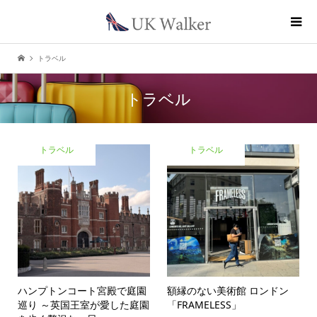
トラベル
トラベル
トラベル
トラベル
ハンプトンコート宮殿で庭園
額縁のない美術館 ロンドン
巡り ～英国王室が愛した庭園
「FRAMELESS」