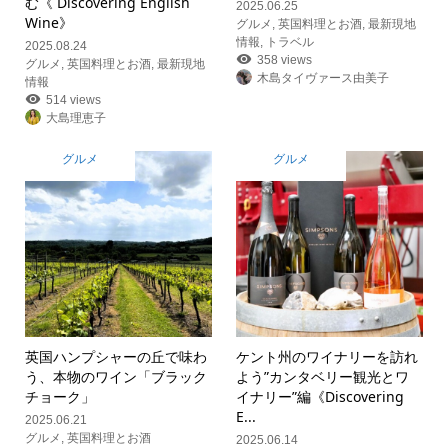
む《 Discovering English
2025.06.25
Wine》
グルメ
,
英国料理とお酒
,
最新現地
情報
,
トラベル
2025.08.24
358 views
グルメ
,
英国料理とお酒
,
最新現地
木島タイヴァース由美子
情報
514 views
大島理恵子
グルメ
グルメ
英国ハンプシャーの丘で味わ
ケント州のワイナリーを訪れ
う、本物のワイン「ブラック
よう”カンタベリー観光とワ
チョーク」
イナリー”編《Discovering
E...
2025.06.21
グルメ
,
英国料理とお酒
2025.06.14