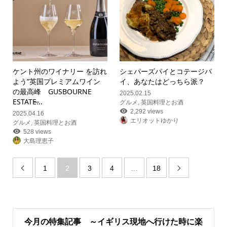
ケント州のワイナリー を訪れ
シェパーズパイとコテージパ
よう”英国プレミアムワイン
イ、あなたはどっちら派？
の最高峰 GUSBOURNE
2025.02.15
ESTATE̶...
グルメ
,
英国料理とお酒
2,292 views
2025.04.16
エリオットゆかり
グルメ
,
英国料理とお酒
528 views
大島理恵子
1
2
3
4
…
18


今月の特集記事 ～イギリス現地へ行けた時に楽