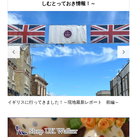
しむとっておき情報！～


イギリスに行ってきました！～現地最新レポート 前編～
英
ウォ.