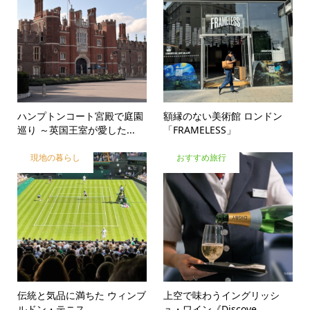
ハンプトンコート宮殿で庭園
額縁のない美術館 ロンドン
巡り ～英国王室が愛した...
「FRAMELESS」
現地の暮らし
おすすめ旅行
伝統と気品に満ちた ウィンブ
上空で味わうイングリッシ
ルドン・テニス
ュ・ワイン《Discove...