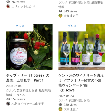
760 views
グルメ
,
英国料理とお酒
,
最新現地
エリオットゆかり
情報
343 views
大島理恵子
グルメ
グルメ
チップトリー（Tiptree）の
ケント州のワイナリーを訪れ
農園、工場見学 Part.1
よう”ファミリー経営の小規
模ヴィンヤード”編
2025.06.04
《Discove...
グルメ
,
英国料理とお酒
,
最新現地
情報
,
トラベル
2025.05.23
557 views
グルメ
,
英国料理とお酒
木島タイヴァース由美子
230 views
大島理恵子