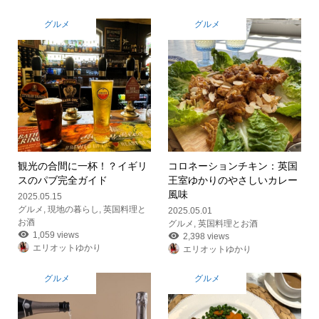
グルメ
グルメ
観光の合間に一杯！？イギリ
コロネーションチキン：英国
スのパブ完全ガイド
王室ゆかりのやさしいカレー
風味
2025.05.15
グルメ
,
現地の暮らし
,
英国料理と
2025.05.01
お酒
グルメ
,
英国料理とお酒
1,059 views
2,398 views
エリオットゆかり
エリオットゆかり
グルメ
グルメ