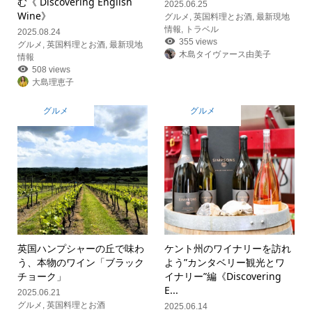
む《 Discovering English
2025.06.25
Wine》
グルメ
,
英国料理とお酒
,
最新現地
情報
,
トラベル
2025.08.24
355 views
グルメ
,
英国料理とお酒
,
最新現地
木島タイヴァース由美子
情報
508 views
大島理恵子
グルメ
グルメ
英国ハンプシャーの丘で味わ
ケント州のワイナリーを訪れ
う、本物のワイン「ブラック
よう”カンタベリー観光とワ
チョーク」
イナリー”編《Discovering
E...
2025.06.21
グルメ
,
英国料理とお酒
2025.06.14