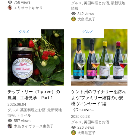
758 views
グルメ
,
英国料理とお酒
,
最新現地
エリオットゆかり
情報
342 views
大島理恵子
グルメ
グルメ
チップトリー（Tiptree）の
ケント州のワイナリーを訪れ
農園、工場見学 Part.1
よう”ファミリー経営の小規
模ヴィンヤード”編
2025.06.04
《Discove...
グルメ
,
英国料理とお酒
,
最新現地
情報
,
トラベル
2025.05.23
557 views
グルメ
,
英国料理とお酒
木島タイヴァース由美子
226 views
大島理恵子