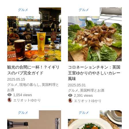
グルメ
グルメ
観光の合間に一杯！？イギリ
コロネーションチキン：英国
スのパブ完全ガイド
王室ゆかりのやさしいカレー
風味
2025.05.15
グルメ
,
現地の暮らし
,
英国料理と
2025.05.01
お酒
グルメ
,
英国料理とお酒
1,054 views
2,391 views
エリオットゆかり
エリオットゆかり
グルメ
グルメ