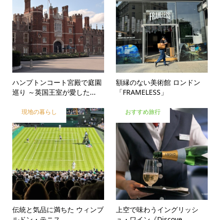
ハンプトンコート宮殿で庭園
額縁のない美術館 ロンドン
巡り ～英国王室が愛した...
「FRAMELESS」
現地の暮らし
おすすめ旅行
伝統と気品に満ちた ウィンブ
上空で味わうイングリッシ
ルドン・テニス
ュ・ワイン《Discove...