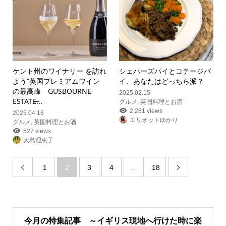
ケント州のワイナリー を訪れ
シェパーズパイとコテージパ
よう”英国プレミアムワイン
イ、あなたはどっちら派？
の最高峰 GUSBOURNE
2025.02.15
ESTATE̶...
グルメ
,
英国料理とお酒
2,281 views
2025.04.16
エリオットゆかり
グルメ
,
英国料理とお酒
527 views
大島理恵子
1
2
3
4
…
18


今月の特集記事 ～イギリス現地へ行けた時に楽