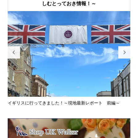
しむとっておき情報！～


イギリスに行ってきました！～現地最新レポート 前編～
英
ウォ.