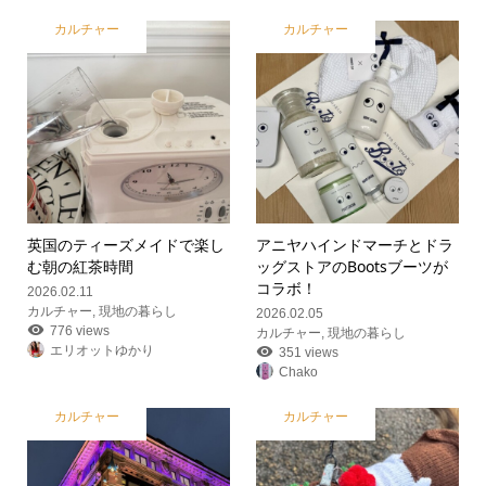
カルチャー
カルチャー
英国のティーズメイドで楽し
アニヤハインドマーチとドラ
む朝の紅茶時間
ッグストアのBootsブーツが
コラボ！
2026.02.11
カルチャー
,
現地の暮らし
2026.02.05
776 views
カルチャー
,
現地の暮らし
エリオットゆかり
351 views
Chako
カルチャー
カルチャー