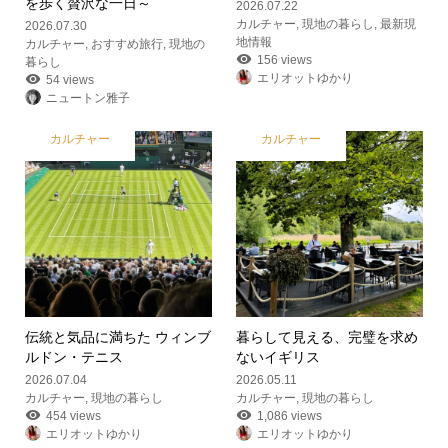
を歩く贅沢な一日～
2026.07.22
カルチャー
,
現地の暮らし
,
最新現
2026.07.30
地情報
カルチャー
,
おすすめ旅行
,
現地の
156 views
暮らし
エリオットゆかり
54 views
ニュートン雅子
カルチャー
カルチャー
伝統と気品に満ちた ウィンブ
暮らして見える、完璧を求め
ルドン・テニス
ないイギリス
2026.07.04
2026.05.11
カルチャー
,
現地の暮らし
カルチャー
,
現地の暮らし
454 views
1,086 views
エリオットゆかり
エリオットゆかり