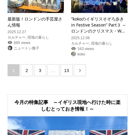
最新版！ロンドンの手芸屋さ
“kokoのイギリスそぞろ歩き
ん情報
in Festive Season” Part３ ～
ロンドンのクリスマス・W...
2025.12.27
カルチャー
,
現地の暮らし
2025.12.06
685 views
カルチャー
,
現地の暮らし
ニュートン雅子
343 views
koko
1
2
3
…
13

今月の特集記事 ～イギリス現地へ行けた時に楽
しむとっておき情報！～