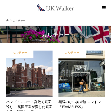
カルチャー
カルチャー
カルチャー
カルチャー
ハンプトンコート宮殿で庭園
額縁のない美術館 ロンドン
巡り ～英国王室が愛した庭園
「FRAMELESS」