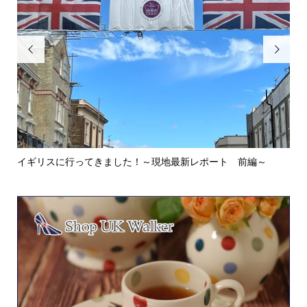


イギリスに行ってきました！～現地最新レポート 前編～
英
ウォ.