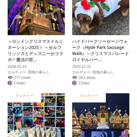
＜ロンドンクリスマスイルミ
ハイドパークソーセージウォ
ネーション2025＞ ～セルフ
ーク（Hyde Park Sausage
リッジズとディズニーがコラ
Walk）～クリスマスパレード
ボ！魔法の世...
ロイヤルパー...
2026.01.15
2025.12.31
カルチャー
,
現地の暮らし
カルチャー
,
現地の暮らし
277 views
353 views
Chako
Chako
カルチャー
カルチャー