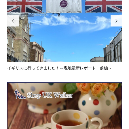


イギリスに行ってきました！～現地最新レポート 前編～
英
ウォ.