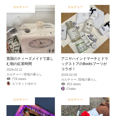
カルチャー
カルチャー
英国のティーズメイドで楽し
アニヤハインドマーチとドラ
む朝の紅茶時間
ッグストアのBootsブーツが
コラボ！
2026.02.11
カルチャー
,
現地の暮らし
2026.02.05
778 views
カルチャー
,
現地の暮らし
エリオットゆかり
353 views
Chako
カルチャー
カルチャー