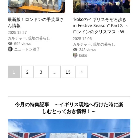
最新版！ロンドンの手芸屋さ
“kokoのイギリスそぞろ歩き
ん情報
in Festive Season” Part３ ～
ロンドンのクリスマス・W...
2025.12.27
カルチャー
,
現地の暮らし
2025.12.06
692 views
カルチャー
,
現地の暮らし
ニュートン雅子
343 views
koko
1
2
3
…
13

今月の特集記事 ～イギリス現地へ行けた時に楽
しむとっておき情報！～