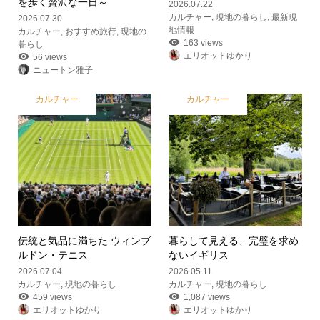
を歩く贅沢な一日～
2026.07.22
カルチャー
,
現地の暮らし
,
最新現
2026.07.30
地情報
カルチャー
,
おすすめ旅行
,
現地の
163 views
暮らし
エリオットゆかり
56 views
ニュートン雅子
カルチャー
カルチャー
伝統と気品に満ちた ウィンブ
暮らして見える、完璧を求め
ルドン・テニス
ないイギリス
2026.07.04
2026.05.11
カルチャー
,
現地の暮らし
カルチャー
,
現地の暮らし
459 views
1,087 views
エリオットゆかり
エリオットゆかり