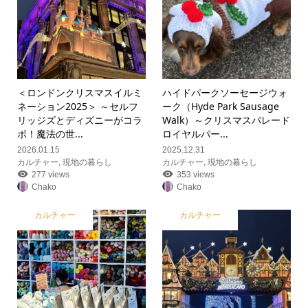
＜ロンドンクリスマスイルミ
ハイドパークソーセージウォ
ネーション2025＞ ～セルフ
ーク（Hyde Park Sausage
リッジズとディズニーがコラ
Walk）～クリスマスパレード
ボ！魔法の世...
ロイヤルパー...
2026.01.15
2025.12.31
カルチャー
,
現地の暮らし
カルチャー
,
現地の暮らし
277 views
353 views
Chako
Chako
カルチャー
カルチャー