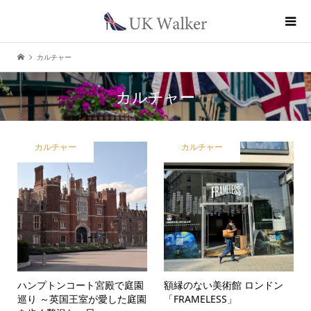
カルチャー
カルチャー
カルチャー
カルチャー
ハンプトンコート宮殿で庭園
額縁のない美術館 ロンドン
巡り ～英国王室が愛した庭園
「FRAMELESS」