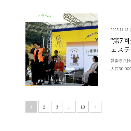
トラベル
2025.11.13
“第7
ェスティ
愛媛県八幡
人口30,
1
2
3
…
13
