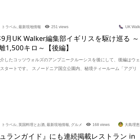
トラベル
,
最新現地情報
251 views
UK Walk
年9月UK Walker編集部イギリスを駆け巡る ～
離1,500キロ～【後編】
紹介したコッツウォルズのアンプニークルーシスを後にして、後編はウ
スタートです。 スノードニア国立公園内、秘境ティールーム「アグリ
トラベル
,
英国料理とお酒
,
最新現地情報
,
グルメ
168 views
大島理恵
ュランガイド』にも連続掲載レストラン in