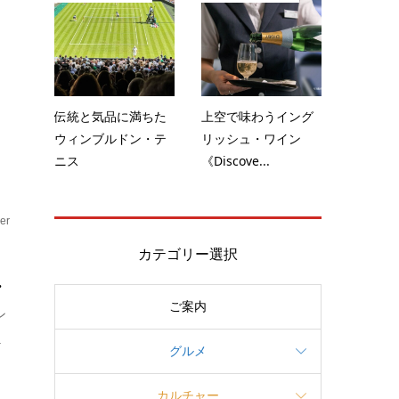
夏
伝統と気品に満ちた
上空で味わうイング
ウィンブルドン・テ
リッシュ・ワイン
ニス
《Discove...
er
カテゴリー選択
.
ご案内
ン
.
グルメ
カルチャー