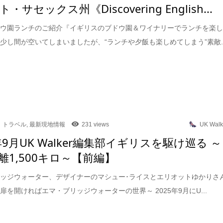
・サセックス州《Discovering English...
ドウ園ランチのご紹介『イギリスのブドウ園＆ワイナリーでランチを楽
少し間が空いてしまいましたが、“ランチや夕飯も楽しめてしまう”素敵..
トラベル
,
最新現地情報
231 views
UK Walk
年9月UK Walker編集部イギリスを駆け巡る ～
離1,500キロ～【前編】
ッジウォーター、デザイナーのマシュー･ライスとエリオットゆかりさ
扉を開ければエマ・ブリッジウォーターの世界～ 2025年9月にU...