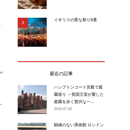
し
イギリスの変な祭り8選
3
.
最近の記事
er
ハンプトンコート宮殿で庭
園巡り ～英国王室が愛した
庭園を歩く贅沢な一...
ん
2026.07.30
額縁のない美術館 ロンドン