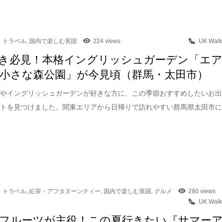
トラベル
,
国内で楽しむ英国
224 views
UK Walk
き必見！本格イングリッシュガーデン「エ
小さな森公園」が今見頃（群馬・太田市）
園やイングリッシュガーデンが好きな方に、この季節おすすめしたいお
ットを見つけました。関東エリアから日帰りで訪れやすい群馬県太田市
トラベル
,
紅茶・アフタヌーンティー
,
国内で楽しむ英国
,
グルメ
280 views
UK Walk
フルーツが主役！この夏行きたい『サマー