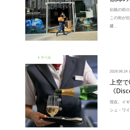
伝統の街ロ
この街が
建...
トラベル
2026.06.24
上空で
《Disc
現在、イギ
シュ・ワイ