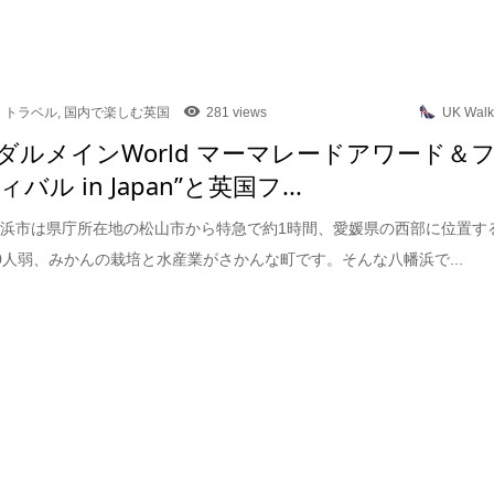
トラベル
,
国内で楽しむ英国
281 views
UK Walk
回ダルメインWorld マーマレードアワード＆
バル in Japan”と英国フ...
浜市は県庁所在地の松山市から特急で約1時間、愛媛県の西部に位置す
000人弱、みかんの栽培と水産業がさかんな町です。そんな八幡浜で...