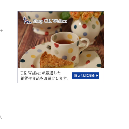
子
し
ト
.
り