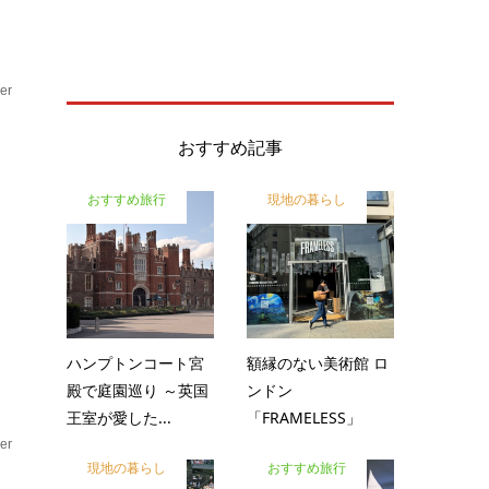
er
ア
おすすめ記事
おすすめ旅行
現地の暮らし
出
に
ハンプトンコート宮
額縁のない美術館 ロ
殿で庭園巡り ～英国
ンドン
王室が愛した...
「FRAMELESS」
er
現地の暮らし
おすすめ旅行
ア