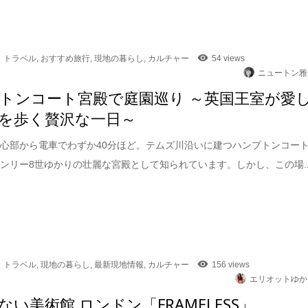
トラベル
,
おすすめ旅行
,
現地の暮らし
,
カルチャー
54 views
ニュートン雅
トンコート宮殿で庭園巡り ～英国王室が愛
を歩く贅沢な一日～
心部から電車でわずか40分ほど。テムズ川沿いに建つハンプトンコー
ンリー8世ゆかりの壮麗な宮殿として知られています。しかし、この場..
トラベル
,
現地の暮らし
,
最新現地情報
,
カルチャー
156 views
エリオットゆか
ない美術館 ロンドン「FRAMELESS」