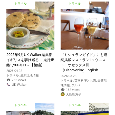
トラベル
トラベル
2025年9月UK Walker編集部
『ミシュランガイド』にも連
イギリスを駆け巡る ～走行距
続掲載レストラン in ウエス
離1,500キロ～【後編】
ト・サセックス州
《Discovering English...
2026.04.28
トラベル
,
最新現地情報
2026.03.28
252 views
トラベル
,
英国料理とお酒
,
最新現
UK Walker
地情報
,
グルメ
168 views
大島理恵子
トラベル
トラベル