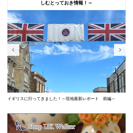
しむとっておき情報！～


イギリスに行ってきました！～現地最新レポート 前編～
英
ウォ.