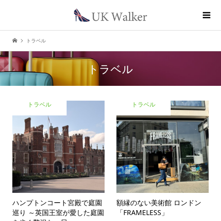
トラベル
トラベル
トラベル
トラベル
ハンプトンコート宮殿で庭園
額縁のない美術館 ロンドン
巡り ～英国王室が愛した庭園
「FRAMELESS」