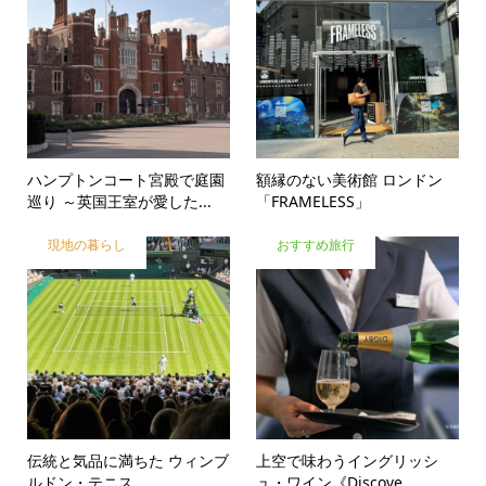
ハンプトンコート宮殿で庭園
額縁のない美術館 ロンドン
巡り ～英国王室が愛した...
「FRAMELESS」
現地の暮らし
おすすめ旅行
伝統と気品に満ちた ウィンブ
上空で味わうイングリッシ
ルドン・テニス
ュ・ワイン《Discove...