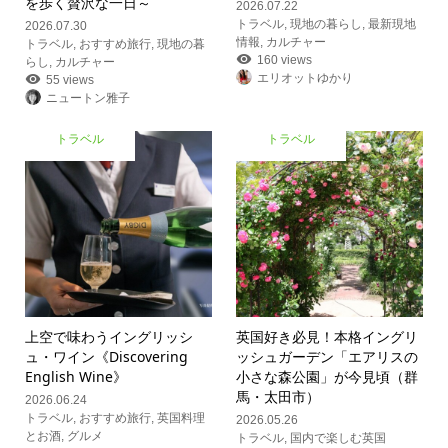
を歩く贅沢な一日～
2026.07.22
トラベル
,
現地の暮らし
,
最新現地
2026.07.30
情報
,
カルチャー
トラベル
,
おすすめ旅行
,
現地の暮
160 views
らし
,
カルチャー
エリオットゆかり
55 views
ニュートン雅子
トラベル
トラベル
上空で味わうイングリッシ
英国好き必見！本格イングリ
ュ・ワイン《Discovering
ッシュガーデン「エアリスの
English Wine》
小さな森公園」が今見頃（群
馬・太田市）
2026.06.24
トラベル
,
おすすめ旅行
,
英国料理
2026.05.26
とお酒
,
グルメ
トラベル
,
国内で楽しむ英国