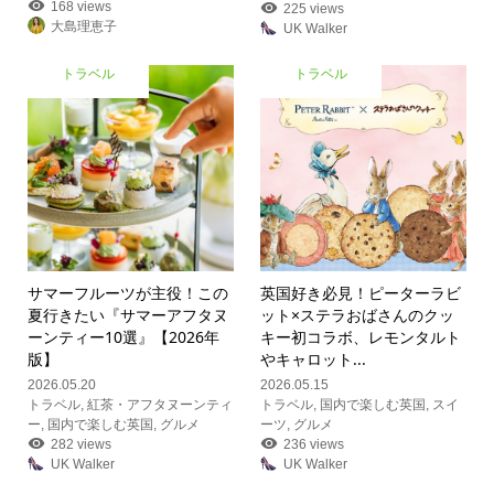
168 views
225 views
大島理恵子
UK Walker
トラベル
トラベル
サマーフルーツが主役！この
英国好き必見！ピーターラビ
夏行きたい『サマーアフタヌ
ット×ステラおばさんのクッ
ーンティー10選』【2026年
キー初コラボ、レモンタルト
版】
やキャロット...
2026.05.20
2026.05.15
トラベル
,
紅茶・アフタヌーンティ
トラベル
,
国内で楽しむ英国
,
スイ
ー
,
国内で楽しむ英国
,
グルメ
ーツ
,
グルメ
282 views
236 views
UK Walker
UK Walker