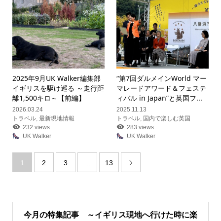
2025年9月UK Walker編集部
“第7回ダルメインWorld マー
イギリスを駆け巡る ～走行距
マレードアワード＆フェステ
離1,500キロ～【前編】
ィバル in Japan”と英国フ...
2026.03.24
2025.11.13
トラベル
,
最新現地情報
トラベル
,
国内で楽しむ英国
232 views
283 views
UK Walker
UK Walker
1
2
3
…
13

今月の特集記事 ～イギリス現地へ行けた時に楽