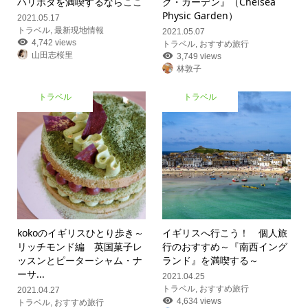
ハリポタを満喫するならここ
ク・ガーデン』（Chelsea
Physic Garden）
2021.05.17
トラベル
,
最新現地情報
2021.05.07
4,742 views
トラベル
,
おすすめ旅行
山田志桜里
3,749 views
林敦子
トラベル
トラベル
kokoのイギリスひとり歩き
～
イギリスへ行こう！ 個人旅
リッチモンド編 英国菓子レ
行のおすすめ
～『南西イング
ッスンとピーターシャム・ナ
ランド』を満喫する～
ーサ...
2021.04.25
トラベル
,
おすすめ旅行
2021.04.27
4,634 views
トラベル
,
おすすめ旅行