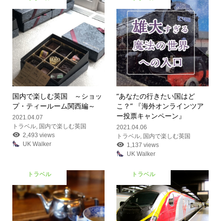
国内で楽しむ英国 ～ショッ
“あなたの行きたい国はど
プ・ティールーム関西編～
こ？”
『海外オンラインツア
ー投票キャンペーン』
2021.04.07
トラベル
,
国内で楽しむ英国
2021.04.06
2,493 views
トラベル
,
国内で楽しむ英国
UK Walker
1,137 views
UK Walker
トラベル
トラベル