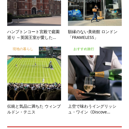
ハンプトンコート宮殿で庭園
額縁のない美術館 ロンドン
巡り ～英国王室が愛した...
「FRAMELESS」
現地の暮らし
おすすめ旅行
伝統と気品に満ちた ウィンブ
上空で味わうイングリッシ
ルドン・テニス
ュ・ワイン《Discove...