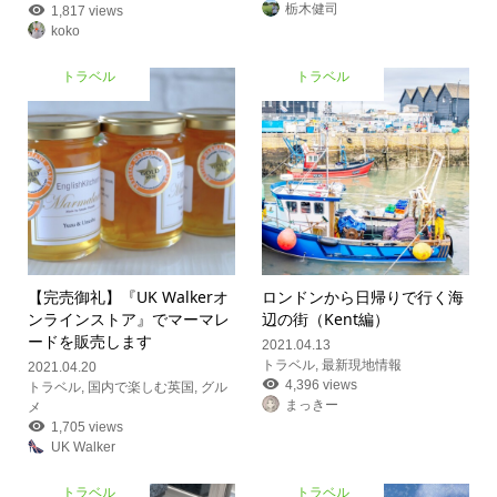
栃木健司
1,817 views
koko
トラベル
トラベル
【完売御礼】『UK Walkerオ
ロンドンから日帰りで行く海
ンラインストア』でマーマレ
辺の街（Kent編）
ードを販売します
2021.04.13
トラベル
,
最新現地情報
2021.04.20
4,396 views
トラベル
,
国内で楽しむ英国
,
グル
まっきー
メ
1,705 views
UK Walker
トラベル
トラベル