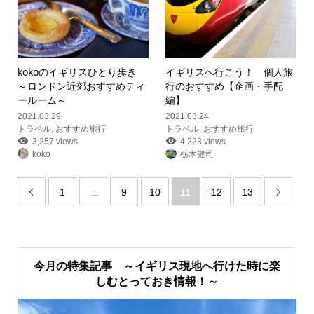
kokoのイギリスひとり歩き
イギリスへ行こう！ 個人旅
～ロンドン近郊おすすめティ
行のおすすめ【企画・手配
ールーム～
編】
2021.03.29
2021.03.24
トラベル
,
おすすめ旅行
トラベル
,
おすすめ旅行
3,257 views
4,223 views
koko
栃木健司
1
…
9
10
11
12
13


今月の特集記事 ～イギリス現地へ行けた時に楽
しむとっておき情報！～