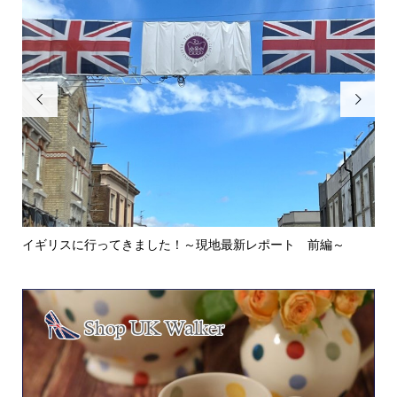


イギリスに行ってきました！～現地最新レポート 前編～
英
ウォ.