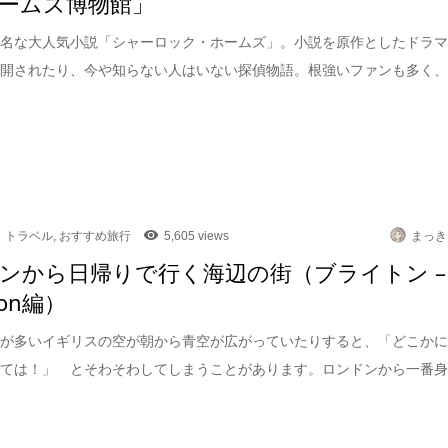
ームズ博物館」
有名な大人気小説「シャーロック・ホームズ」。小説を原作としたドラ
公開されたり、今や知らない人はいない探偵物語。根強いファンも多く
トラベル
,
おすすめ旅行
5,605 views
まっき
ンから日帰りで行く海辺の街（ブライトン –
ton編）
天が多いイギリスの空が朝から青空が広がっていたりすると、「どこか
くては！」 とそわそわしてしまうことがあります。ロンドンから一番