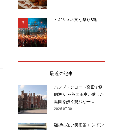
マ
イギリスの変な祭り8選
、
3
ー
最近の記事
ハンプトンコート宮殿で庭
園巡り ～英国王室が愛した
に
庭園を歩く贅沢な一...
身
2026.07.30
額縁のない美術館 ロンドン