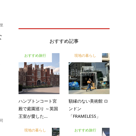
里
な
おすすめ記事
おすすめ旅行
現地の暮らし
び
ハンプトンコート宮
額縁のない美術館 ロ
殿で庭園巡り ～英国
ンドン
王室が愛した...
「FRAMELESS」
司
現地の暮らし
おすすめ旅行