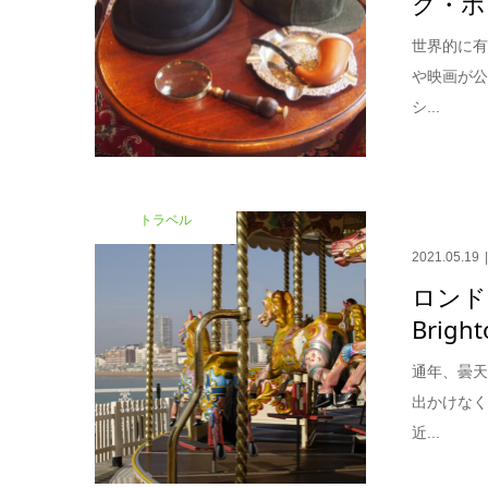
ク・ホ
世界的に
や映画が
シ...
トラベル
2021.05.19
ロンド
Brigh
通年、曇
出かけな
近...