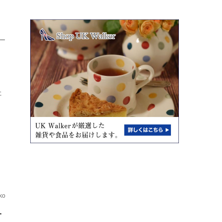
ー
タ
た
ko
一