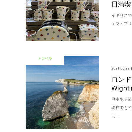
日満喫
イギリスで
エマ・ブリッ
トラベル
2021.06.22
ロンドン
Wigh
歴史ある
現在でも
に...