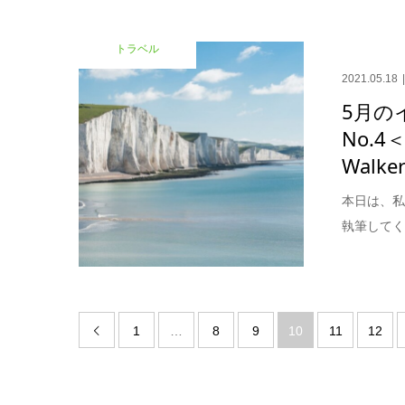
トラベル
2021.05.18
5月の
No.
Walker
本日は、私
執筆してく
1
…
8
9
10
11
12
