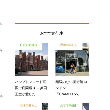
り
ン
おすすめ記事
おすすめ旅行
現地の暮らし
y
ハンプトンコート宮
額縁のない美術館 ロ
殿で庭園巡り ～英国
ンドン
王室が愛した...
「FRAMELESS」
昌子
ア
現地の暮らし
おすすめ旅行