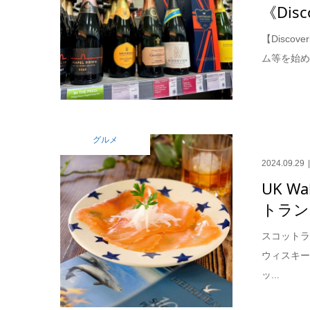
《Disc
【Disco
ム等を始め
グルメ
2024.09.29
UK 
トラン
スコット
ウィスキ
ッ...