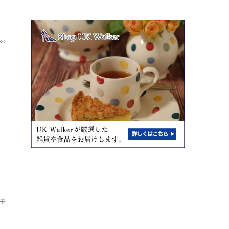
ko
方
子