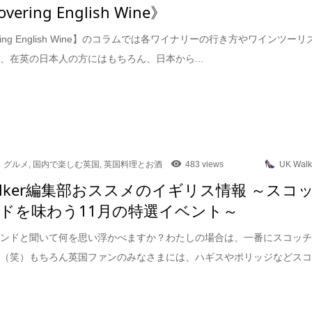
overing English Wine》
vering English Wine】のコラムでは各ワイナリーの行き方やワインツーリ
、在英の日本人の方にはもちろん、日本から...
グルメ
,
国内で楽しむ英国
,
英国料理とお酒
483 views
UK Walk
Walker編集部おススメのイギリス情報 ～スコ
ドを味わう11月の特選イベント～
ランドと聞いて何を思い浮かべますか？わたしの場合は、一番にスコッ
ー（笑）もちろん英国ファンのみなさまには、ハギスやポリッジなどス