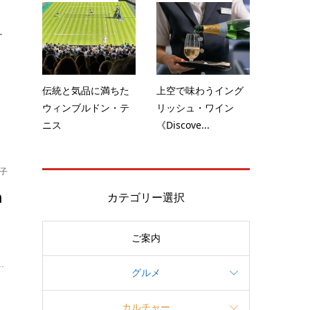
ー
伝統と気品に満ちた
上空で味わうイング
ウィンブルドン・テ
リッシュ・ワイン
ニス
《Discove...
子
h
カテゴリー選択
ご案内
歴
.
グルメ
カルチャー