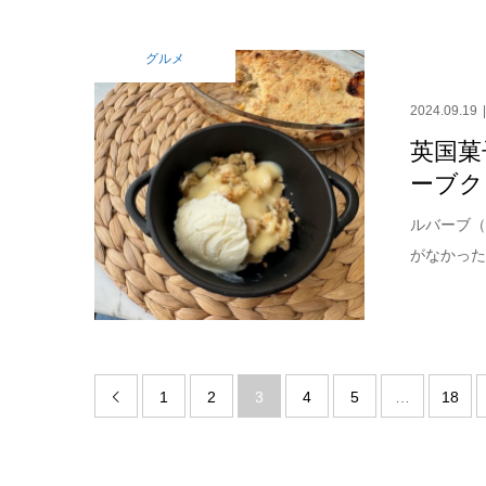
グルメ
2024.09.19
英国菓
ーブク
ルバーブ（
がなかった
1
2
3
4
5
…
18
