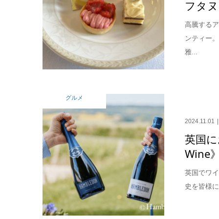
フタヌ
高騰するア
ンティー
雅...
グルメ
2024.11.01
英国にお
Wine
英国でワ
史を皆様に