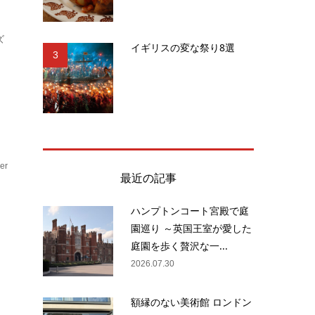
ズ
イギリスの変な祭り8選
3
er
最近の記事
ッ
ハンプトンコート宮殿で庭
園巡り ～英国王室が愛した
チ
庭園を歩く贅沢な一...
コ
2026.07.30
額縁のない美術館 ロンドン