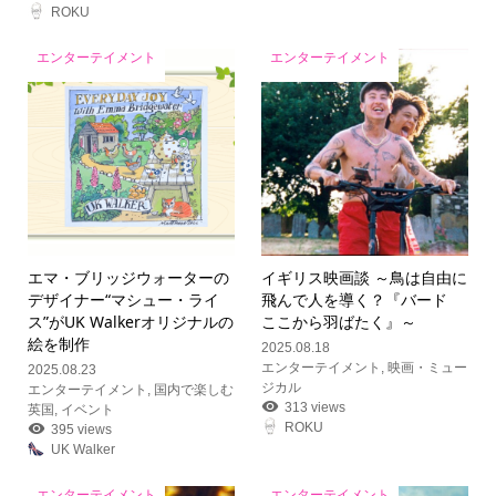
ROKU
エンターテイメント
エンターテイメント
エマ・ブリッジウォーターの
イギリス映画談 ～鳥は自由に
デザイナー“マシュー・ライ
飛んで人を導く？『バード
ス”がUK Walkerオリジナルの
ここから羽ばたく』～
絵を制作
2025.08.18
エンターテイメント
,
映画・ミュー
2025.08.23
ジカル
エンターテイメント
,
国内で楽しむ
313 views
英国
,
イベント
ROKU
395 views
UK Walker
エンターテイメント
エンターテイメント