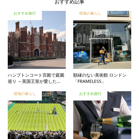
おすすめ記事
おすすめ旅行
現地の暮らし
ハンプトンコート宮殿で庭園
額縁のない美術館 ロンドン
巡り ～英国王室が愛した...
「FRAMELESS」
現地の暮らし
おすすめ旅行