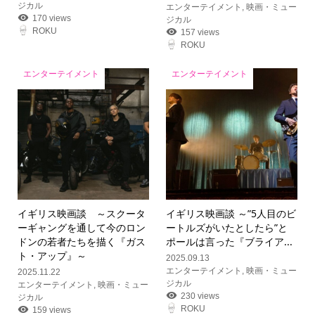
ジカル
エンターテイメント
,
映画・ミュー
170 views
ジカル
ROKU
157 views
ROKU
エンターテイメント
エンターテイメント
イギリス映画談 ～スクータ
イギリス映画談 ～”5人目のビ
ーギャングを通して今のロン
ートルズがいたとしたら”と
ドンの若者たちを描く『ガス
ポールは言った『ブライア...
ト・アップ』～
2025.09.13
エンターテイメント
,
映画・ミュー
2025.11.22
ジカル
エンターテイメント
,
映画・ミュー
230 views
ジカル
ROKU
159 views