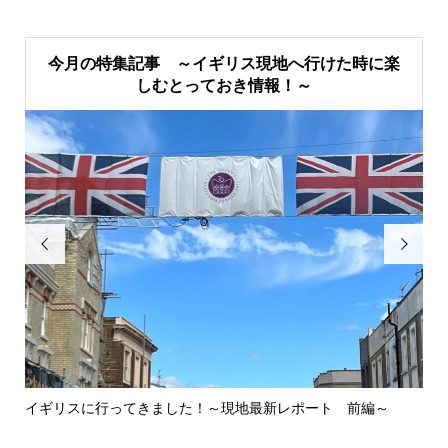
今月の特集記事 ～イギリス現地へ行けた時に楽
しむとっておき情報！～


イギリスに行ってきました！～現地最新レポート 前編～
英
ウォ.