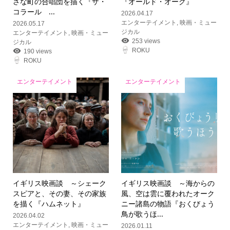
さな町の合唱団を描く『ザ・
『オールド・オーク』
コラール ...
2026.04.17
エンターテイメント
,
映画・ミュー
2026.05.17
ジカル
エンターテイメント
,
映画・ミュー
253 views
ジカル
ROKU
190 views
ROKU
エンターテイメント
エンターテイメント
イギリス映画談 ～シェーク
イギリス映画談 ～海からの
スピアと、その妻、その家族
風、空は雲に覆われたオーク
を描く『ハムネット』
ニー諸島の物語『おくびょう
鳥が歌うほ...
2026.04.02
エンターテイメント
,
映画・ミュー
2026.01.11