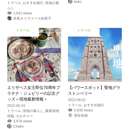
koko
トラベル
,
おすすめ旅行
,
現地の暮
らし
2,541 views
木島タイヴァース由美子
トラベル
トラベル
エリザベス女王即位70周年プ
【パワースポット】聖地グラ
ラチナ・ジュビリーの記念グ
ストンベリー
ッズ＜現地最新情報＞
2022.06.01
トラベル
,
おすすめ旅行
2022.06.24
5,930 views
トラベル
,
現地の暮らし
,
最新現地
宿谷奈緒
情報
,
カルチャー
3,978 views
Chako