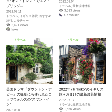
ク･オン・トレントでエマ・
2022.08.04
ブリッジ...
トラベル
,
最新現地情報
3,583 views
2022.08.11
UK Walker
トラベル
,
イギリス雑貨
,
おすすめ
旅行
,
カルチャー
2,421 views
koko
トラベル
トラベル
英国ドラマ『ダウントン・ア
2022年7月”koko”のイギリス
ビー』の撮影にも使われたコ
旅＋おまけの最新渡英情報
ッツウォルズの“スワン・イ
2022.07.17
ン”
トラベル
,
最新現地情報
1,556 views
2022.08.01