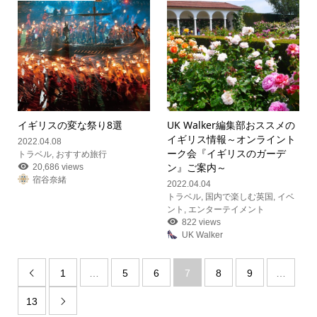
イギリスの変な祭り8選
UK Walker編集部おススメの
イギリス情報
～オンライント
2022.04.08
ーク会『イギリスのガーデ
トラベル
,
おすすめ旅行
ン』ご案内～
20,686 views
宿谷奈緒
2022.04.04
トラベル
,
国内で楽しむ英国
,
イベ
ント
,
エンターテイメント
822 views
UK Walker
1
…
5
6
7
8
9
…

13
