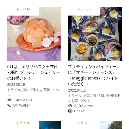
トラベル
トラベル
6月は、エリザベス女王在位
ブリティッシュパイウィーク
70周年プラチナ・ジュビリー
に『マギー・ジョーンズ』
のお祝いを！
（Maggie Jones）でパイを
いただく
コ...
2022.05.19
トラベル
,
国内で楽しむ英国
,
イベ
2022.04.12
ント
トラベル
,
最新現地情報
,
英国料理
2,469 views
とお酒
,
グルメ
UK Walker
2,102 views
Chako
トラベル
トラベル