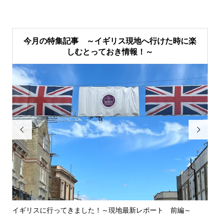
今月の特集記事 ～イギリス現地へ行けた時に楽
しむとっておき情報！～


イギリスに行ってきました！～現地最新レポート 前編～
英
ウォ.